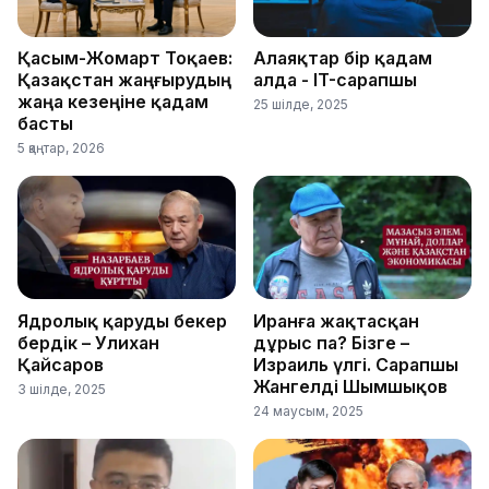
Қасым-Жомарт Тоқаев:
Алаяқтар бір қадам
Қазақстан жаңғырудың
алда - IT-сарапшы
жаңа кезеңіне қадам
25 шілде, 2025
басты
5 қаңтар, 2026
Ядролық қаруды бекер
Иранға жақтасқан
бердік – Уәлихан
дұрыс па? Бізге –
Қайсаров
Израиль үлгі. Сарапшы
Жангелді Шымшықов
3 шілде, 2025
24 маусым, 2025