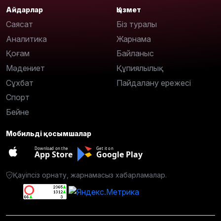
Айдарлар
Қызмет
Саясат
Біз туралы
Аналитика
Жарнама
Қоғам
Байланыс
Мәдениет
Құпиялылық
Сұхбат
Пайдалану ережесі
Спорт
Бейне
Мобильді қосымшалар
Download on the
Get it on
App Store
Google Play
Қауіпсіз орнату, жарнамасыз хабарламалар.