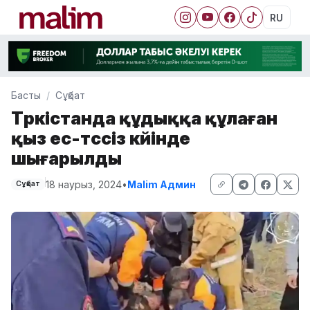
RU
Басты
Сұқбат
Түркістанда құдыққа құлаған
қыз ес-түссіз күйінде
шығарылды
18 наурыз, 2024
•
Malim Админ
Сұқбат