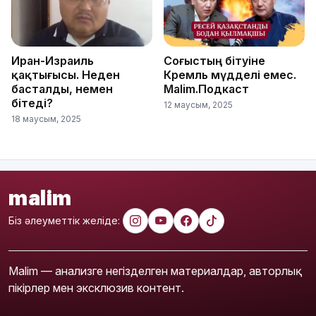
Иран-Израиль
Соғыстың бітуіне
қақтығысы. Неден
Кремль мүдделі емес.
басталды, немен
Malim.Подкаст
бітеді?
12 маусым, 2025
18 маусым, 2025
malim
Біз әлеуметтік желіде:
Malim — анализге негізделген материалдар, авторлық
пікірлер мен эксклюзив контент.