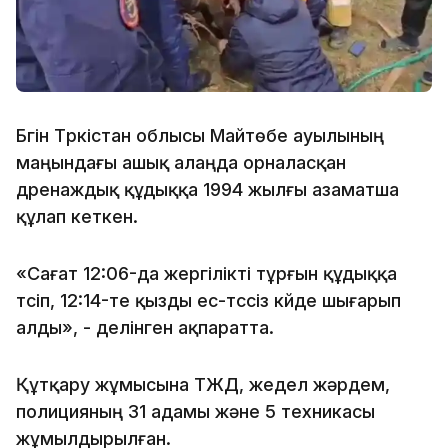
Бүгін Түркістан облысы Майтөбе ауылының
маңындағы ашық алаңда орналасқан
дренаждық құдыққа 1994 жылғы азаматша
құлап кеткен.
«Сағат 12:06-да жергілікті тұрғын құдыққа
түсіп, 12:14-те қызды ес-түссіз күйде шығарып
алды», - делінген ақпаратта.
Құтқару жұмысына ТЖД, жедел жәрдем,
полицияның 31 адамы және 5 техникасы
жұмылдырылған.