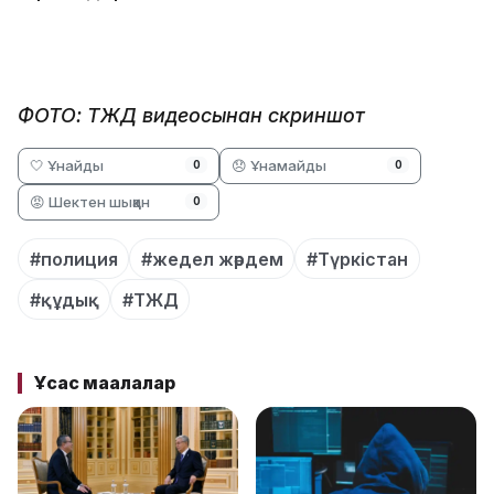
ФОТО: ТЖД видеосынан скриншот
🤍 Ұнайды
😞 Ұнамайды
0
0
😡 Шектен шыққан
0
#полиция
#жедел жәрдем
#Түркістан
#құдық
#ТЖД
Ұқсас мақалалар