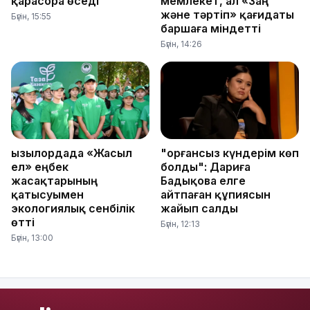
қарасора өседі
мемлекет, ал «Заң
және тәртіп» қағидаты
Бүгін, 15:55
баршаға міндетті
Бүгін, 14:26
Қызылордада «Жасыл
"Қорғансыз күндерім көп
ел» еңбек
болды": Дариға
жасақтарының
Бадықова елге
қатысуымен
айтпаған құпиясын
экологиялық сенбілік
жайып салды
өтті
Бүгін, 12:13
Бүгін, 13:00