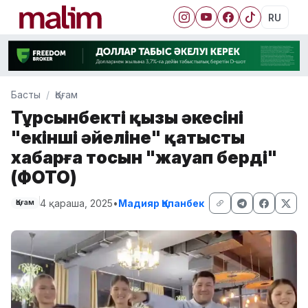
RU
Басты
Қоғам
Тұрсынбектің қызы әкесінің
"екінші әйеліне" қатысты
хабарға тосын "жауап берді"
(ФОТО)
4 қараша, 2025
•
Мадияр Қапанбек
Қоғам