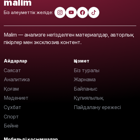
malim
Біз әлеуметтік желіде:
Malim — анализге негізделген материалдар, авторлық
пікірлер мен эксклюзив контент.
Айдарлар
Қызмет
Саясат
Біз туралы
Аналитика
Жарнама
Қоғам
Байланыс
Мәдениет
Құпиялылық
Сұхбат
Пайдалану ережесі
Спорт
Бейне
Мобильді қосымшалар