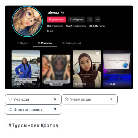
🤍 Ұнайды
😞 Ұнамайды
5
2
😡 Шектен шыққан
9
#Тұрсынбек Қабатов