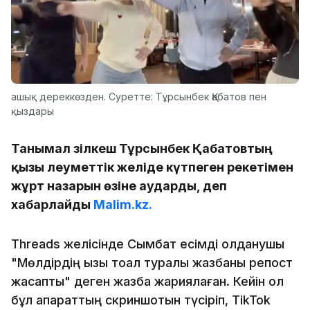
ашық дереккөзден. Суретте: Тұрсынбек Қабатов пен
қыздары
Танымал әзілкеш Тұрсынбек Қабатовтың
қызы әлеуметтік желіде күтпеген әрекетімен
жұрт назарын өзіне аударды, деп
хабарлайды
Malim.kz.
Threads желісінде Сымбат есімді қолданушы
"Мөлдірдің қызы тоқал туралы жазбаны репост
жасапты" деген жазба жариялаған. Кейін ол
бұл ақпараттың скриншотын түсіріп, TikTok