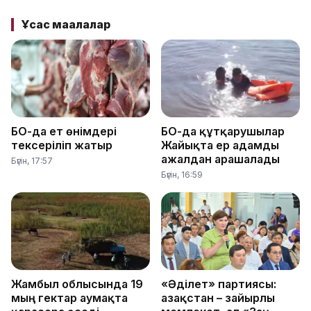
Ұқсас мақалалар
БҚО-да ет өнімдері
БҚО-да құтқарушылар
тексеріліп жатыр
Жайықта ер адамды
ажалдан арашалады
Бүгін, 17:57
Бүгін, 16:59
Жамбыл облысында 19
«Әділет» партиясы:
мың гектар аумақта
Қазақстан – зайырлы