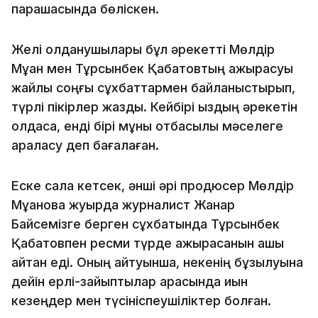
парақшасында бөліскен.
Желі қолданушылары бұл әрекетті Мөлдір
Мұқан мен Тұрсынбек Қабатовтың ажырасуы
жайлы соңғы сұхбаттармен байланыстырып,
түрлі пікірлер жазды. Кейбірі қыздың әрекетін
қолдаса, енді бірі мұны отбасылық мәселеге
араласу деп бағалаған.
Еске сала кетсек, әнші әрі продюсер Мөлдір
Мұқанова жуырда журналист Жанар
Байсемізге берген сұхбатында Тұрсынбек
Қабатовпен ресми түрде ажырасқанын ашық
айтқан еді. Оның айтуынша, некенің бұзылуына
дейін ерлі-зайыптылар арасында қиын
кезеңдер мен түсініспеушіліктер болған.