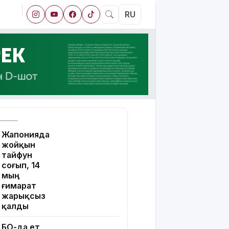
RU
Жапонияда
жойқын
тайфун
соғып, 14
мың
ғимарат
жарықсыз
қалды
БҚО-да ет