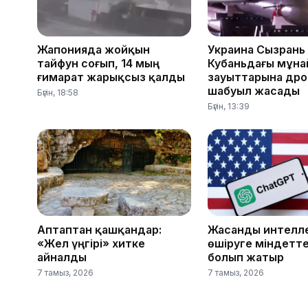
Жапонияда жойқын
Украина Сызрань
тайфун соғып, 14 мың
Кубаньдағы мұна
ғимарат жарықсыз қалды
зауыттарына др
шабуыл жасады
Бүгін, 18:58
Бүгін, 13:39
Аптаптан қашқандар:
Жасанды интелле
«Жел үңгірі» хитке
өшіруге міндетте
айналды
болып жатыр
7 тамыз, 2026
7 тамыз, 2026