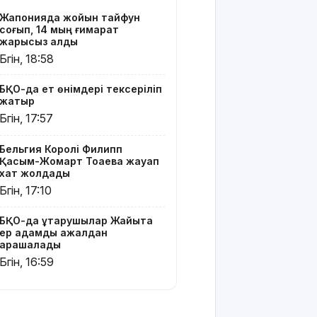
19 мың
Жапонияда жойқын тайфун
гектар
соғып, 14 мың ғимарат
аумақта
жарықсыз қалды
қарасора
Бүгін, 18:58
өседі
БҚО-да ет өнімдері тексеріліп
«Әділет»
жатыр
партиясы:
Бүгін, 17:57
Қазақстан –
зайырлы
Бельгия Королі Филипп
мемлекет,
Қасым-Жомарт Тоқаевқа жауап
ал «Заң
хат жолдады
және
Бүгін, 17:10
тәртіп»
қағидаты
баршаға
БҚО-да құтқарушылар Жайықта
ер адамды ажалдан
міндетті
арашалады
Бүгін, 16:59
Украина
Сызрань
және
Кубаньдағы