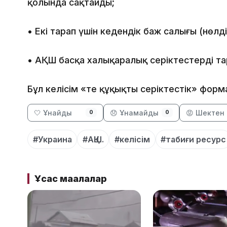
қолында сақтайды;
• Екі тарап үшін кедендік баж салығы (нө
• АҚШ басқа халықаралық серіктестерді та
Бұл келісім «тең құқықты серіктестік» форм
🤍 Ұнайды
😞 Ұнамайды
😡 Шектен 
0
0
#Украина
#АҚШ.
#келісім
#табиғи ресурс
Ұқсас мақалалар