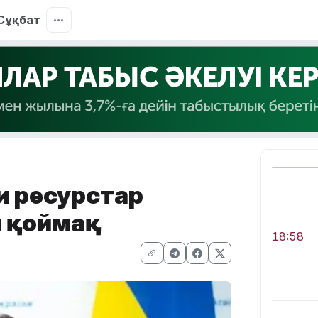
Сұқбат
и ресурстар
л қоймақ
18:58