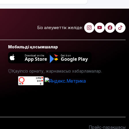
грант
ұсынылады:
Кімдер
үміткер
бола
Біз әлеуметтік желіде:
алады?
ЕО мен
Мобильді қосымшалар
Украина
АҚШ-тың
Download on the
Get it on
App Store
Google Play
Ресейге
қарсы
Қауіпсіз орнату, жарнамасыз хабарламалар.
жаңа
санкцияларын
қолдады
8 тамызға
арналған
ауа райы
болжамы
Полиция
Прайс-парақшасы