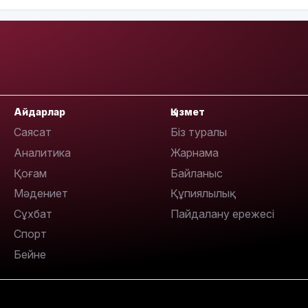
10:56
Айдарлар
Қызмет
Саясат
Біз туралы
Аналитика
Жарнама
09:36
Қоғам
Байланыс
Мәдениет
Құпиялылық
Сұхбат
Пайдалану ережесі
Спорт
08:36
Бейне