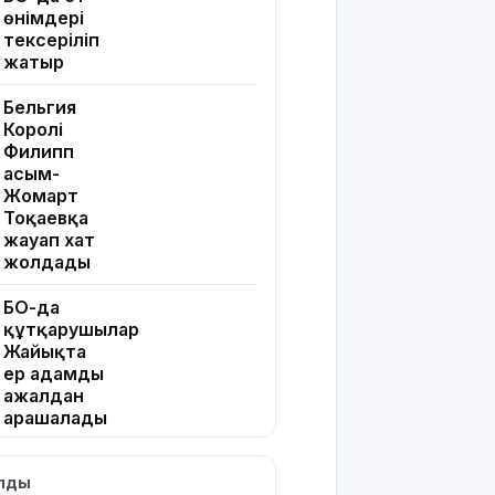
өнімдері
тексеріліп
жатыр
Бельгия
Королі
Филипп
Қасым-
Жомарт
Тоқаевқа
жауап хат
жолдады
БҚО-да
құтқарушылар
Жайықта
ер адамды
ажалдан
арашалады
Жамбыл
ылды
облысында