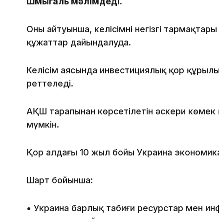
Шмыгаль мәлімдеді.
Оның айтуынша, келісімнің негізгі тармақтары
құжаттар дайындалуда.
Келісім аясында инвестициялық қор құрылы
реттеледі.
АҚШ тарапынан көрсетілетін әскери көмек 
мүмкін.
Қор алдағы 10 жыл бойы Украина экономик
Шарт бойынша:
• Украина барлық табиғи ресурстар мен и