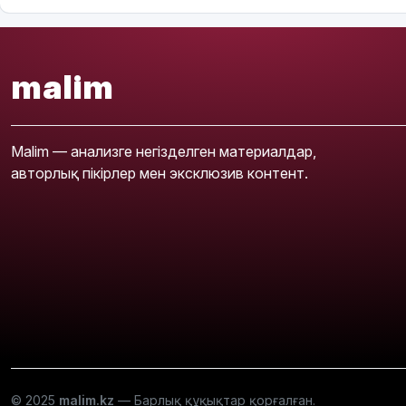
malim
Malim — анализге негізделген материалдар,
авторлық пікірлер мен эксклюзив контент.
© 2025
malim.kz
— Барлық құқықтар қорғалған.