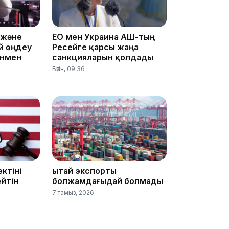
 және
ЕО мен Украина АҚШ-тың
12:13
й өңдеу
Ресейге қарсы жаңа
онмен
санкцияларын қолдады
Бүгін, 09:36
11:54
ктіні
Қытай экспорты
йтін
болжамдағыдай болмады
7 тамыз, 2026