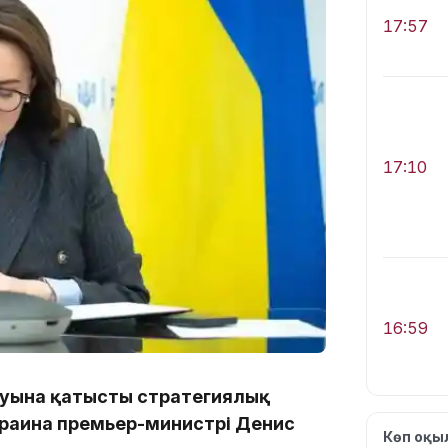
17:57
17:10
16:59
науына қатысты стратегиялық
Украина премьер-министрі Денис
Көп оқ