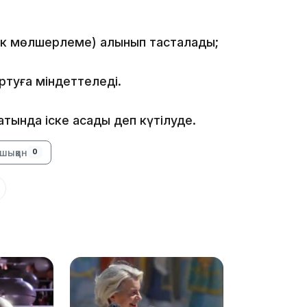
13:39
лдік мөлшерлеме) алынып тасталады;
ртуға міндеттеледі.
атында іске асады деп күтілуде.
13:00
шыққан
0
12:40