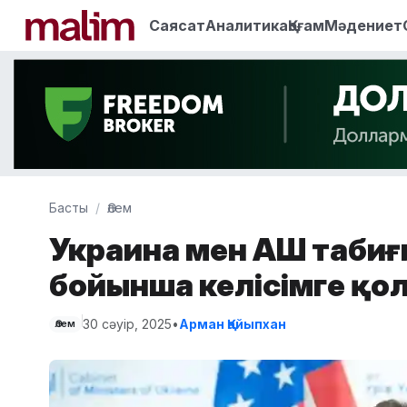
Саясат
Аналитика
Қоғам
Мәдениет
Басты
Әлем
Украина мен АҚШ табиғ
бойынша келісімге қо
30 сәуір, 2025
•
Арман Қайыпхан
Әлем