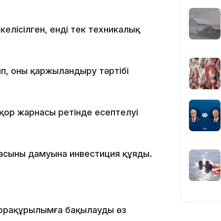
15:55
 келісілген, енді тек техникалық
п, оны қаржыландыру тәртібі
қор жарнасы ретінде есептелуі
14:26
асының дамуына инвестиция құяды.
нфрақұрылымға бақылауды өз