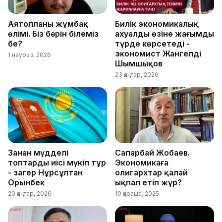
Аятолланың жұмбақ
Билік экономикалық
өлімі. Біз бәрін білеміз
ахуалды өзіне жағымды
бе?
түрде көрсетеді -
экономист Жангелді
1 наурыз, 2026
Шымшықов
23 қаңтар, 2026
Заңнан мүдделі
Сапарбай Жобаев.
топтардың иісі мүңкіп тұр
Экономикаға
- заңгер Нұрсұлтан
олигархтар қалай
Орынбек
ықпал етіп жүр?
20 қаңтар, 2026
19 қараша, 2025