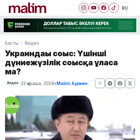
RU
Басты
Видео
Украиндағы соғыс: Үшінші
дүниежүзілік соғысқа ұласа
ма?
22 қараша, 2024
•
Malim Админ
Видео