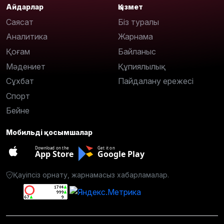
Айдарлар
Қызмет
Саясат
Біз туралы
Аналитика
Жарнама
Қоғам
Байланыс
Мәдениет
Құпиялылық
Сұхбат
Пайдалану ережесі
Спорт
Бейне
Мобильді қосымшалар
Download on the
Get it on
App Store
Google Play
Қауіпсіз орнату, жарнамасыз хабарламалар.