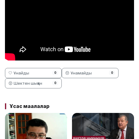
🤍 Ұнайды
😞 Ұнамайды
0
0
😡 Шектен шыққан
0
Ұқсас мақалалар