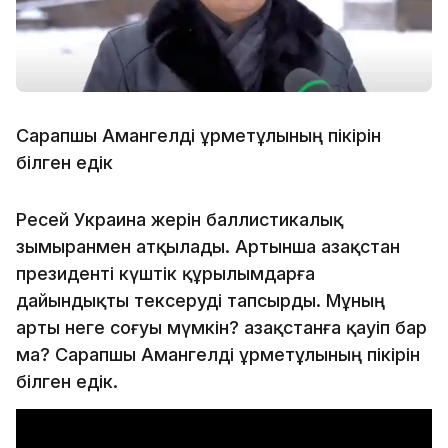
Сарапшы Амангелді Құрметұлының пікірін
білген едік
Ресей Украина жерін баллистикалық
зымыранмен атқылады. Артынша Қазақстан
президенті күштік құрылымдарға
дайындықты тексеруді тапсырды. Мұның
арты неге соғуы мүмкін? Қазақстанға қауіп бар
ма? Сарапшы Амангелді Құрметұлының пікірін
білген едік.