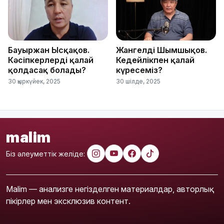
Бауыржан Ысқақов.
Жангелді Шымшықов.
Кәсіпкерлерді қалай
Кедейлікпен қалай
қолдасақ болады?
күресеміз?
30 қыркүйек, 2025
30 шілде, 2025
malim
Біз әлеуметтік желіде:
Malim — анализге негізделген материалдар, авторлық
пікірлер мен эксклюзив контент.