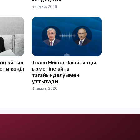
5 тамыз, 2026
14:10
тің қайтыс
Тоқаев Никол Пашинянды
сты көңіл
қызметіне қайта
тағайындалуымен
құттықтады
4 тамыз, 2026
13:14