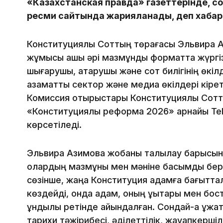
«Казахстанская правда» газеттерінде, с
ресми сайтында жарияланады, деп хаба
Конституциялық Соттың төрағасы Эльвира 
жұмысы ашық әрі мазмұнды форматта жүргіз
шығарушы, атқарушы және сот билігінің өкіл
азаматтық сектор және медиа өкілдері кірет
Комиссия отырыстары Конституциялық Сотт
«Конституциялық реформа 2026» арнайы Te
көрсетіледі.
Эльвира Азимова жобаны талқылау барысын
олардың мазмұны мен мәніне басымдық беру
сөзінше, жаңа Конституция адамға бағытта
көздейді, онда адам, оның құқықтары мен бост
құндылық ретінде айқындалған. Сондай-ақ құжа
тарихи тәжірибесі, әділеттілік, жауапкершілі