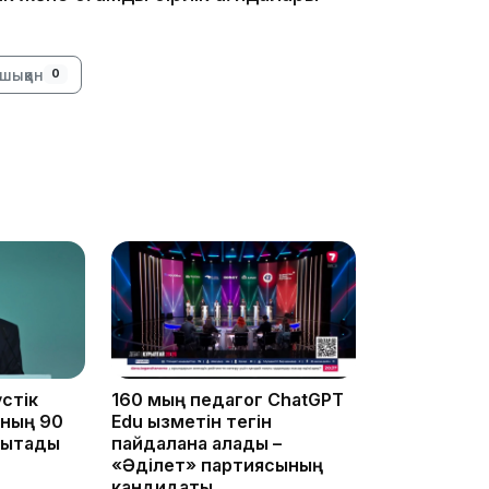
16:33
шыққан
0
16:01
15:33
стік
160 мың педагог ChatGPT
ының 90
Edu қызметін тегін
ықтады
пайдалана алады –
15:04
«Әділет» партиясының
кандидаты