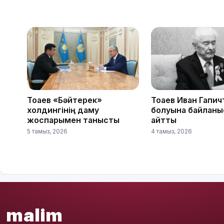
Тоқаев «Бәйтерек»
Тоқаев Иван Гапич
холдингінің даму
болуына байланы
жоспарымен танысты
айтты
5 тамыз, 2026
4 тамыз, 2026
malim