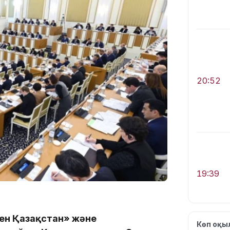
20:52
19:39
мен Қазақстан» және
Көп оқ