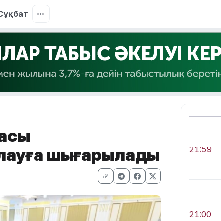
Сұқбат
басы
лауға шығарылады
21:59
21:00