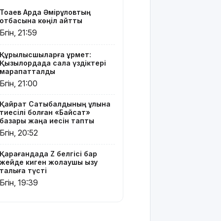
Солтүстік
Тоқаев Ардақ Әмірқұловтың
Қазақстан
отбасына көңіл айтты
облысының
Бүгін, 21:59
90
жылдығымен
құттықтады
Құрылысшыларға құрмет:
Қызылордада сала үздіктері
марапатталды
Телефон
Бүгін, 21:00
алаяқтығының
жаңа түрі
Қайрат Сатыбалдының ұлына
туралы
тиесілі болған «Байсат»
ескерту
базары жаңа иесін тапты
жасалды
Бүгін, 20:52
Қазақстандағы
Қарағандада Z белгісі бар
ең қымбат
жейде киген жолаушы қызу
мамандықтар
талқыға түсті
– 2026: оқу
Бүгін, 19:39
ақысы
қанша?
Ұлдана