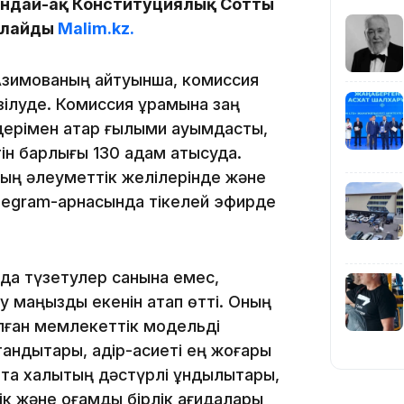
ондай-ақ Конституциялық Соттың
рлайды
Malim.kz.
18:45
Азимованың айтуынша, комиссия
ілуде. Комиссия құрамына заң
дерімен қатар ғылыми қауымдастық,
ін барлығы 130 адам қатысуда.
ың әлеуметтік желілерінде және
17:34
legram-арнасында тікелей эфирде
да түзетулер санына емес,
 маңызды екенін атап өтті. Оның
16:34
лған мемлекеттік модельді
андықтары, қадір-қасиеті ең жоғары
тта халықтың дәстүрлі құндылықтары,
к және қоғамдық бірлік қағидалары