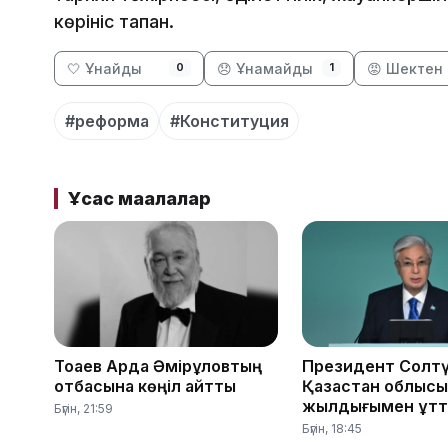
көрініс тапқан.
🤍 Ұнайды
😞 Ұнамайды
😡 Шектен 
0
1
#реформа
#Конституция
Ұқсас мақалалар
Тоқаев Ардақ Әмірқұловтың
Президент Солтү
отбасына көңіл айтты
Қазақстан облыс
жылдығымен құтт
Бүгін, 21:59
Бүгін, 18:45