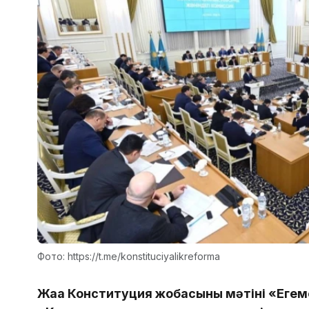
Фото: https://t.me/konstituciyalikreforma
Жаңа Конституция жобасының мәтіні «Еге