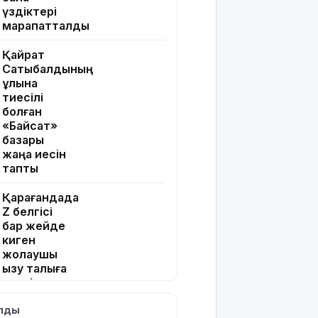
үздіктері
марапатталды
Қайрат
Сатыбалдының
ұлына
тиесілі
болған
«Байсат»
базары
жаңа иесін
тапты
Қарағандада
Z белгісі
бар жейде
киген
жолаушы
қызу талқыға
түсті
ылды
Президент