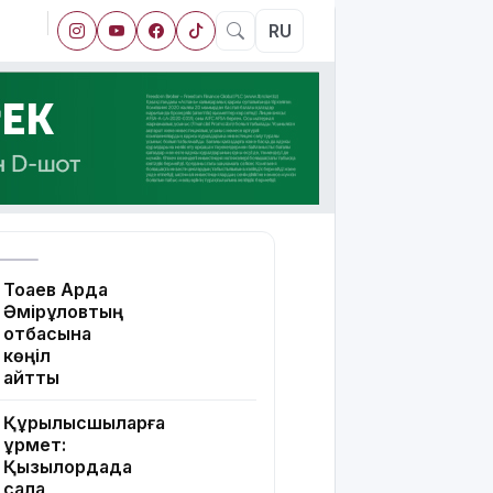
RU
Тоқаев Ардақ
Әмірқұловтың
отбасына
көңіл
айтты
Құрылысшыларға
құрмет:
Қызылордада
сала