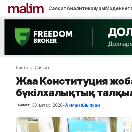
Саясат
Аналитика
Қоғам
Мәдениет
Басты
Саясат
Жаңа Конституция жо
бүкілхалықтық талқы
30 қаңтар, 2026
•
Арман Қайыпхан
Саясат