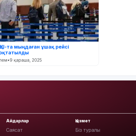
ҚШ-та мыңдаған ұшақ рейсі
оқтатылды
лем
•
9 қараша, 2025
Айдарлар
Қызмет
Саясат
Біз туралы