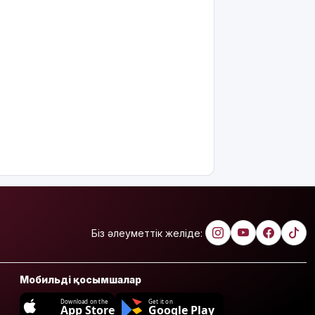
Біз әлеуметтік желіде:
Мобильді қосымшалар
Download on the
Get it on
App Store
Google Play