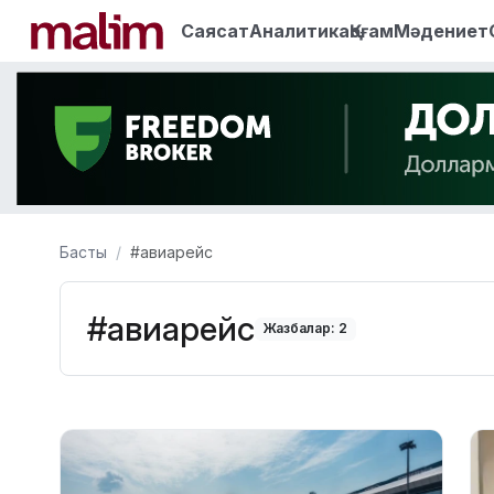
Саясат
Аналитика
Қоғам
Мәдениет
Басты
#авиарейс
#авиарейс
Жазбалар: 2