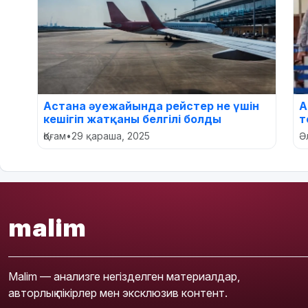
Астана әуежайында рейстер не үшін
А
кешігіп жатқаны белгілі болды
т
Қоғам
•
29 қараша, 2025
Ә
malim
Malim — анализге негізделген материалдар,
авторлық пікірлер мен эксклюзив контент.