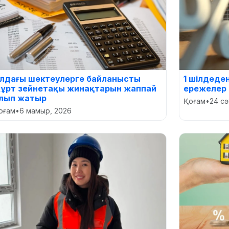
лдағы шектеулерге байланысты
1 шілдеде
ұрт зейнетақы жинақтарын жаппай
ережелер 
лып жатыр
Қоғам
•
24 сә
оғам
•
6 мамыр, 2026