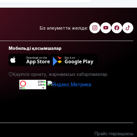
Біз әлеуметтік желіде:
Мобильді қосымшалар
Download on the
Get it on
App Store
Google Play
Қауіпсіз орнату, жарнамасыз хабарламалар.
Прайс-парақшасы