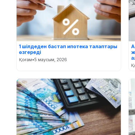
1 шілдеден бастап ипотека талаптары
А
өзгереді
ж
а
Қоғам
•
5 маусым, 2026
Қ