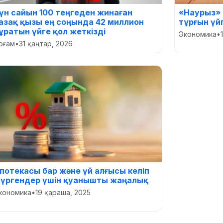
үн сайын 100 теңгеден жинаған
«Наурыз»
азақ қызы ең соңында 42 миллион
тұрғын үй
ұратын үйге қол жеткізді
Экономика
•
оғам
•
31 қаңтар, 2026
потекасы бар және үй алғысы келіп
үргендер үшін қуанышты жаңалық
кономика
•
19 қараша, 2025