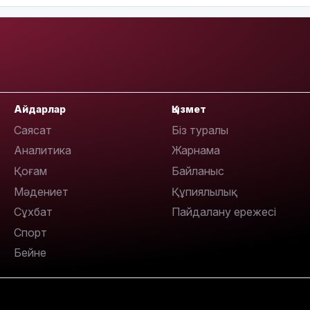
Айдарлар
Қызмет
Саясат
Біз туралы
Аналитика
Жарнама
Қоғам
Байланыс
Мәдениет
Құпиялылық
Сұхбат
Пайдалану ережесі
Спорт
Бейне