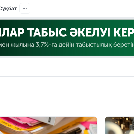
Сұқбат