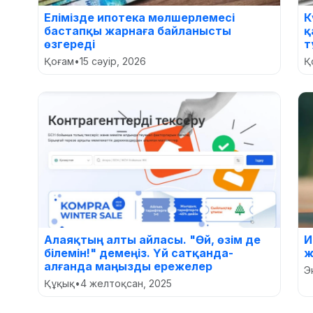
Елімізде ипотека мөлшерлемесі
К
бастапқы жарнаға байланысты
қ
өзгереді
т
Қоғам
•
15 сәуір, 2026
Қ
Алаяқтың алты айласы. "Өй, өзім де
И
білемін!" демеңіз. Үй сатқанда-
ж
алғанда маңызды ережелер
Э
Құқық
•
4 желтоқсан, 2025