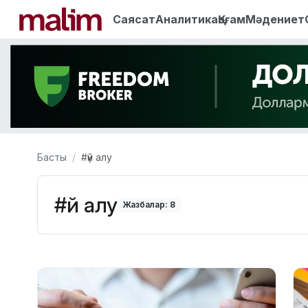
Саясат
Аналитика
Қоғам
Мәдениет
Басты
#үй алу
#үй алу
Жазбалар: 8