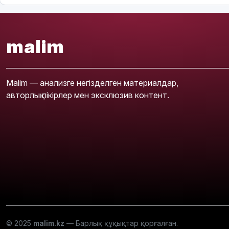
malim
Malim — анализге негізделген материалдар,
авторлық пікірлер мен эксклюзив контент.
© 2025
malim.kz
— Барлық құқықтар қорғалған.