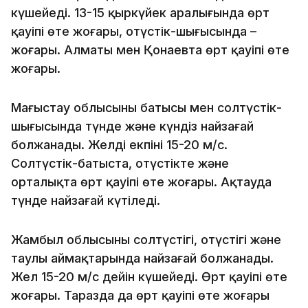
күшейеді. 13-15 қыркүйек аралығында өрт
қауіпі өте жоғары, оңтүстік-шығысында –
жоғары. Алматы мен Қонаевта өрт қауіпі өте
жоғары.
Маңғыстау облысының батысы мен солтүстік-
шығысында түнде және күндіз найзағай
болжанады. Желдің екпіні 15-20 м/с.
Солтүстік-батыста, оңтүстікте және
орталықта өрт қауіпі өте жоғары. Ақтауда
түнде найзағай күтіледі.
Жамбыл облысының солтүстігі, оңтүстігі және
таулы аймақтарында найзағай болжанады.
Жел 15-20 м/с дейін күшейеді. Өрт қауіпі өте
жоғары. Таразда да өрт қауіпі өте жоғары