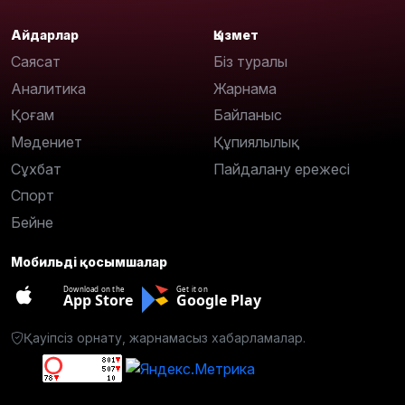
Айдарлар
Қызмет
Саясат
Біз туралы
Аналитика
Жарнама
Қоғам
Байланыс
Мәдениет
Құпиялылық
Сұхбат
Пайдалану ережесі
Спорт
Бейне
Мобильді қосымшалар
Download on the
Get it on
App Store
Google Play
Қауіпсіз орнату, жарнамасыз хабарламалар.