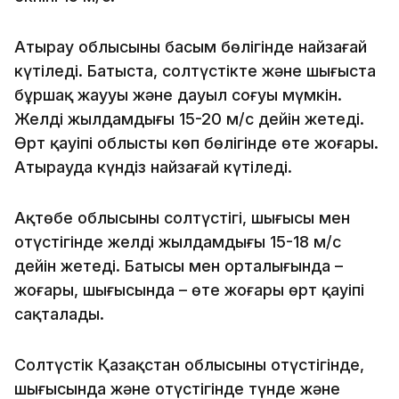
Атырау облысының басым бөлігінде найзағай
күтіледі. Батыста, солтүстікте және шығыста
бұршақ жаууы және дауыл соғуы мүмкін.
Желдің жылдамдығы 15-20 м/с дейін жетеді.
Өрт қауіпі облыстың көп бөлігінде өте жоғары.
Атырауда күндіз найзағай күтіледі.
Ақтөбе облысының солтүстігі, шығысы мен
оңтүстігінде желдің жылдамдығы 15-18 м/с
дейін жетеді. Батысы мен орталығында –
жоғары, шығысында – өте жоғары өрт қауіпі
сақталады.
Солтүстік Қазақстан облысының оңтүстігінде,
шығысында және оңтүстігінде түнде және