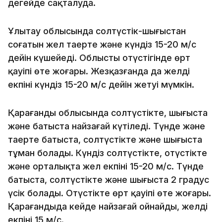
деңгейде сақталуда.
Ұлытау облысында солтүстік-шығыстан
соғатын жел таңертең және күндіз 15-20 м/с
дейін күшейеді. Облыстың оңтүстігінде өрт
қауіпі өте жоғары. Жезқазғанда да желдің
екпіні күндіз 15-20 м/с дейін жетуі мүмкін.
Қарағанды облысында солтүстікте, шығыста
және батыста найзағай күтіледі. Түнде және
таңертең батыста, солтүстікте және шығыста
тұман болады. Күндіз солтүстікте, оңтүстікте
және орталықта жел екпіні 15-20 м/с. Түнде
батыста, солтүстікте және шығыста 2 градус
үсік болады. Оңтүстікте өрт қауіпі өте жоғары.
Қарағандыда кейде найзағай ойнайды, желдің
екпіні 15 м/с.