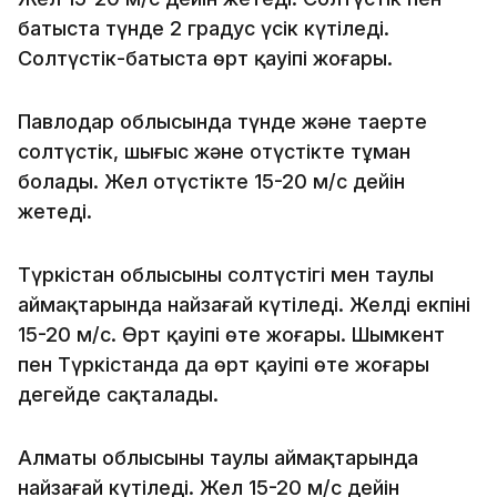
батыста түнде 2 градус үсік күтіледі.
Солтүстік-батыста өрт қауіпі жоғары.
Павлодар облысында түнде және таңертең
солтүстік, шығыс және оңтүстікте тұман
болады. Жел оңтүстікте 15-20 м/с дейін
жетеді.
Түркістан облысының солтүстігі мен таулы
аймақтарында найзағай күтіледі. Желдің екпіні
15-20 м/с. Өрт қауіпі өте жоғары. Шымкент
пен Түркістанда да өрт қауіпі өте жоғары
деңгейде сақталады.
Алматы облысының таулы аймақтарында
найзағай күтіледі. Жел 15-20 м/с дейін