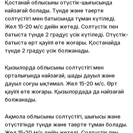
Қостанай облысының оңтүстік-шығысында
найзағай болады. Түнде және таңертең
солтүстігі мен батысында тұман күтіледі.
Жел 15-20 м/с дейін жетеді. Солтүстік пен
батыста түнде 2 градус үсік күтіледі. Оңтүстік-
батыста өрт қауіпі өте жоғары. Қостанайда
түнде 2 градус үсік болжанады.
Қызылорда облысының солтүстігі мен
орталығында найзағай, шаңды дауыл және
дауыл соғуы ықтимал. Жел 15-20 м/с. Өрт
қауіпі өте жоғары. Қызылордада да найзағай
болжанады.
Ақмола облысының солтүстігі, шығысы және
оңтүстігінде түнде және таңертең тұман болады.
Жел 15-20 м/с дейін жетеді. Солтүстік пен