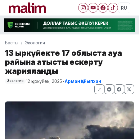
RU
Басты
Экология
13 қыркүйекте 17 облыста ауа
райына қатысты ескерту
жарияланды
12 қыркүйек, 2025
•
Арман Қайыпхан
Экология