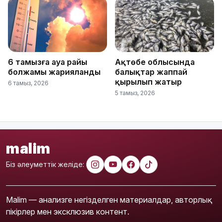
6 тамызға ауа райы
Ақтөбе облысында
болжамы жарияланды
балықтар жаппай
қырылып жатыр
6 тамыз, 2026
5 тамыз, 2026
malim
Біз әлеуметтік желіде:
Malim — анализге негізделген материалдар, авторлық
пікірлер мен эксклюзив контент.