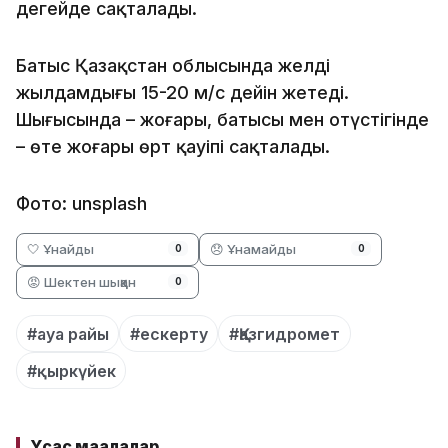
деңгейде сақталады.
Батыс Қазақстан облысында желдің
жылдамдығы 15-20 м/с дейін жетеді.
Шығысында – жоғары, батысы мен оңтүстігінде
– өте жоғары өрт қауіпі сақталады.
Фото: unsplash
🤍 Ұнайды
😞 Ұнамайды
0
0
😡 Шектен шыққан
0
#ауа райы
#ескерту
#Қазгидромет
#қыркүйек
Ұқсас мақалалар