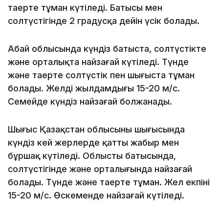
таңертең тұман күтіледі. Батысы мен
солтүстігінде 2 градусқа дейін үсік болады.
Абай облысында күндіз батыста, солтүстікте
және орталықта найзағай күтіледі. Түнде
және таңертең солтүстік пен шығыста тұман
болады. Желдің жылдамдығы 15-20 м/с.
Семейде күндіз найзағай болжанады.
Шығыс Қазақстан облысының шығысында
күндіз кей жерлерде қатты жаңбыр мен
бұршақ күтіледі. Облыстың батысында,
солтүстігінде және орталығында найзағай
болады. Түнде және таңертең тұман. Жел екпіні
15-20 м/с. Өскеменде найзағай күтіледі.