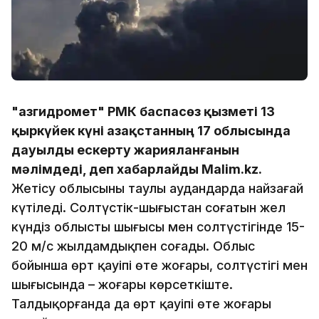
"Қазгидромет" РМК баспасөз қызметі 13
қыркүйек күні Қазақстанның 17 облысында
дауылды ескерту жарияланғанын
мәлімдеді, деп хабарлайды Malim.kz.
Жетісу облысының таулы аудандарда найзағай
күтіледі. Солтүстік-шығыстан соғатын жел
күндіз облыстың шығысы мен солтүстігінде 15-
20 м/с жылдамдықпен соғады. Облыс
бойынша өрт қауіпі өте жоғары, солтүстігі мен
шығысында – жоғары көрсеткіште.
Талдықорғанда да өрт қауіпі өте жоғары