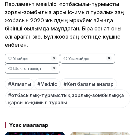
Парламент мәжілісі «отбасылық-тұрмыстық
зорлық-зомбылыққа қарсы іс-қимыл туралы» заң
жобасын 2020 жылдың қыркүйек айында
бірінші оқылымда мақұлдаған. Бірақ сенат оны
әлі қараған жоқ. Бұл жоба заң ретінде күшіне
енбеген.
🤍 Ұнайды
😞 Ұнамайды
0
0
😡 Шектен шыққан
0
#Алматы
#Мәжіліс
#Көп балалы аналар
#отбасылық-тұрмыстық зорлық-зомбылыққа
қарсы іс-қимыл туралы
Ұқсас мақалалар