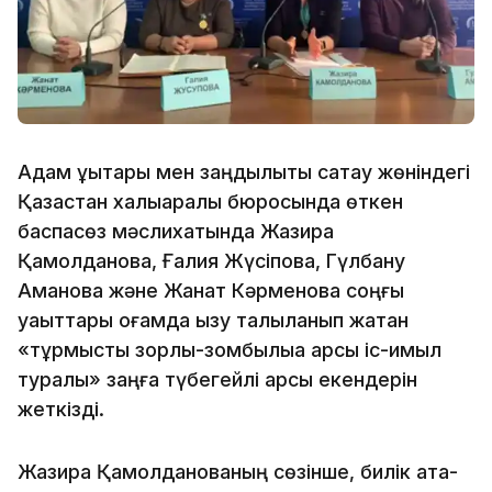
Адам құқықтары мен заңдылықты сақтау жөніндегі
Қазақстан халықаралық бюросында өткен
баспасөз мәслихатында Жазира
Қамолданова, Ғалия Жүсіпова, Гүлбану
Аманова және Жанат Кәрменова соңғы
уақыттары қоғамда қызу талқыланып жатқан
«тұрмыстық зорлық-зомбылыққа қарсы іс-қимыл
туралы» заңға түбегейлі қарсы екендерін
жеткізді.
Жазира Қамолданованың сөзінше, билік ата-