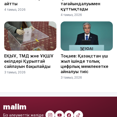
айтты
тағайындалуымен
құттықтады
4 тамыз, 2026
4 тамыз, 2026
ЕҚЫҰ, ТМД және ҰҚШҰ
Тоқаев: Қазақстан үш
өкілдері Құрылтай
жыл ішінде толық
сайлауын бақылайды
цифрлық мемлекетке
айналуы тиіс
3 тамыз, 2026
3 тамыз, 2026
malim
Біз әлеуметтік желіде: