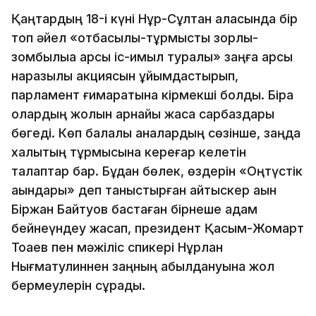
Қаңтардың 18-і күні Нұр-Сұлтан қаласында бір
топ әйел «отбасылық-тұрмыстық зорлық-
зомбылыққа қарсы іс-қимыл туралы» заңға қарсы
наразылық акциясын ұйымдастырып,
парламент ғимаратына кірмекші болды. Бірақ
олардың жолын арнайы жасақ сарбаздары
бөгеді. Көп балалы аналардың сөзінше, заңда
халықтың тұрмысына кереғар келетін
талаптар бар. Бұдан бөлек, өздерін «Оңтүстік
ақындары» деп таныстырған айтыскер ақын
Біржан Байтуов бастаған бірнеше адам
бейнеүндеу жасап, президент Қасым-Жомарт
Тоқаев пен мәжіліс спикері Нұрлан
Нығматулиннен заңның қабылдануына жол
бермеулерін сұрады.