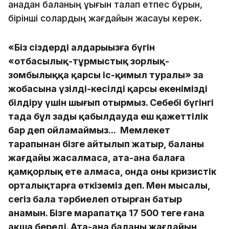
анадан баланың құқығын талап етпес бұрын,
бірінші солардың жағдайын жасауы керек
.
«Біз сіздердің алдарыңызға бүгін
«отбасылық-тұрмыстық зорлық-
зомбылыққа қарсы іс-қимыл туралы» заң
жобасына үзілді-кесілді қарсы екенімізді
білдіру үшін шығып отырмыз. Себебі бүгінгі
таңда бұл заңды қабылдауда еш қажеттілік
бар деп ойламаймыз... Мемлекет
тарапынан бізге айтылып жатыр, баланың
жағдайы жасалмаса, ата-ана балаға
қамқорлық ете алмаса, онда оны кризистік
орталықтарға өткіземіз деп. Мен мысалы,
сегіз бала тәрбиелеп отырған батыр
анамын. Бізге марапатқа 17 500 теңге ғана
ақша береді. Ата-ана баланың жағдайын