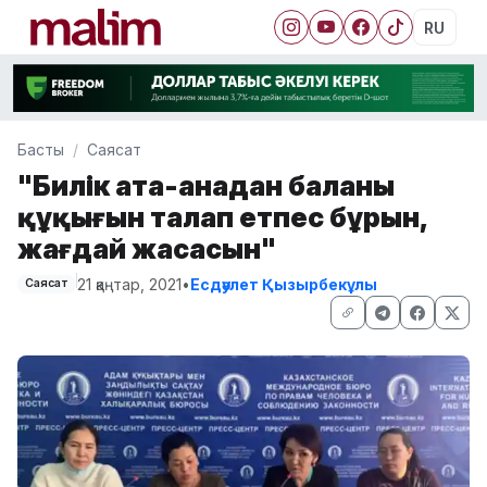
RU
Басты
Саясат
"Билік ата-анадан баланың
құқығын талап етпес бұрын,
жағдай жасасын"
21 қаңтар, 2021
•
Есдәулет Қызырбекұлы
Саясат