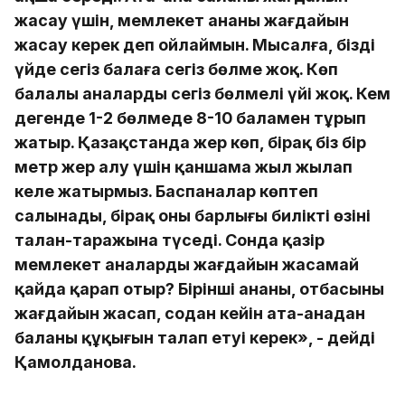
жасау үшін, мемлекет ананың жағдайын
жасау керек деп ойлаймын. Мысалға, біздің
үйде сегіз балаға сегіз бөлме жоқ. Көп
балалы аналардың сегіз бөлмелі үйі жоқ. Кем
дегенде 1-2 бөлмеде 8-10 баламен тұрып
жатыр. Қазақстанда жер көп, бірақ біз бір
метр жер алу үшін қаншама жыл жылап
келе жатырмыз. Баспаналар көптеп
салынады, бірақ оның барлығы биліктің өзінің
талан-таражына түседі. Сонда қазір
мемлекет аналардың жағдайын жасамай
қайда қарап отыр? Бірінші ананың, отбасының
жағдайын жасап, содан кейін ата-анадан
баланың құқығын талап етуі керек», - дейді
Қамолданова.