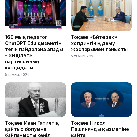
160 мың педагог
Тоқаев «Бәйтерек»
ChatGPT Edu қызметін
холдингінің даму
тегін пайдалана алады
жоспарымен танысты
– «Әділет»
5 тамыз, 2026
партиясының
кандидаты
5 тамыз, 2026
Тоқаев Иван Гапичтің
Тоқаев Никол
қайтыс болуына
Пашинянды қызметіне
байланысты көңіл
қайта