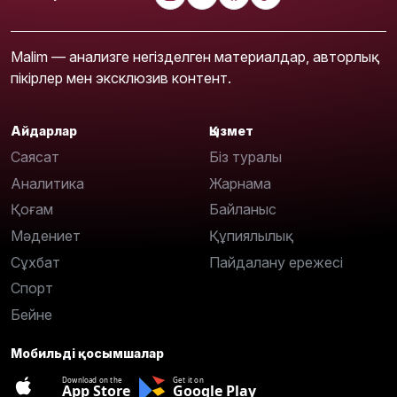
Malim — анализге негізделген материалдар, авторлық
пікірлер мен эксклюзив контент.
Айдарлар
Қызмет
Саясат
Біз туралы
Аналитика
Жарнама
Қоғам
Байланыс
Мәдениет
Құпиялылық
Сұхбат
Пайдалану ережесі
Спорт
Бейне
Мобильді қосымшалар
Download on the
Get it on
App Store
Google Play