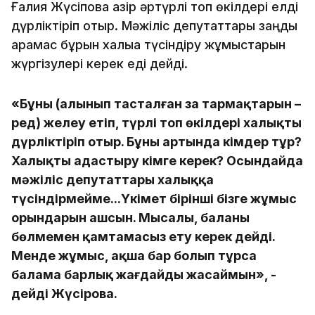
Ғалия Жүсіпова қазір әртүрлі топ өкілдері елді
дүрліктіріп отыр. Мәжіліс депутаттары заңды
қарамас бұрын халыққа түсіндіру жұмыстарын
жүргізулері керек еді дейді.
«Бұны (алынып тасталған заң тармақтарын –
ред) желеу етіп, түрлі топ өкілдері халықты
дүрліктіріп отыр. Бұның артында кімдер тұр?
Халықты адастыру кімге керек? Осындайда
мәжіліс депутаттары халыққа
түсіндірмейме...Үкімет бірінші бізге жұмыс
орындарын ашсын. Мысалы, баланы
бөлмемен қамтамасыз ету керек дейді.
Менде жұмыс, ақша бар болып тұрса
балама барлық жағдайды жасаймын», -
дейді Жүсірова.