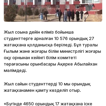
Жыл соңына дейін еліміз бойынша
студенттерге арналған 10 576 орындық 27
жатақхана қолданысқа беріледі. Бұл туралы
Ғылым және жоғары білім министрлігі жоғары
оқу орнынан кейінгі білім комитеті
төрағасының орынбасары Ақерке Абылайхан
мәлімдеді.
Жыл сайын студенттерді 10 мың орындық
жатақханамен қамту көзделіп отыр.
«Бүгінде 4650 орындық 17 жатақхана іске