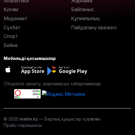
Аналитика
Жарнама
Қоғам
Байланыс
Мәдениет
Құпиялылық
Сұхбат
Пайдалану ережесі
Спорт
Бейне
Мобильді қосымшалар
Download on the
Get it on
App Store
Google Play
Қауіпсіз орнату, жарнамасыз хабарламалар.
© 2025
malim.kz
— Барлық құқықтар қорғалған.
Прайс-парақшасы