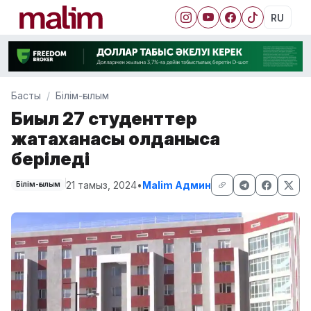
RU
Басты
Білім-ғылым
Биыл 27 студенттер
жатақханасы қолданысқа
беріледі
21 тамыз, 2024
•
Malim Админ
Білім-ғылым