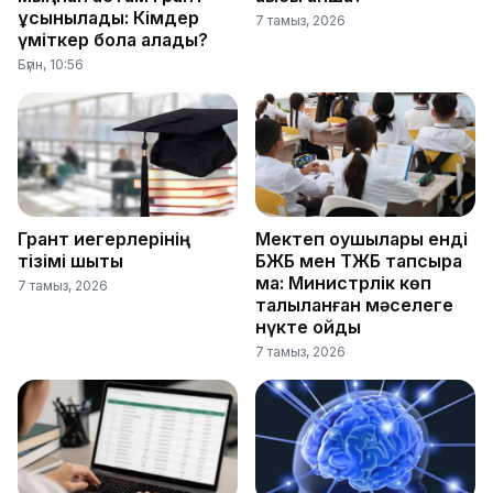
ұсынылады: Кімдер
7 тамыз, 2026
үміткер бола алады?
Бүгін, 10:56
Грант иегерлерінің
Мектеп оқушылары енді
тізімі шықты
БЖБ мен ТЖБ тапсыра
ма: Министрлік көп
7 тамыз, 2026
талқыланған мәселеге
нүкте қойды
7 тамыз, 2026