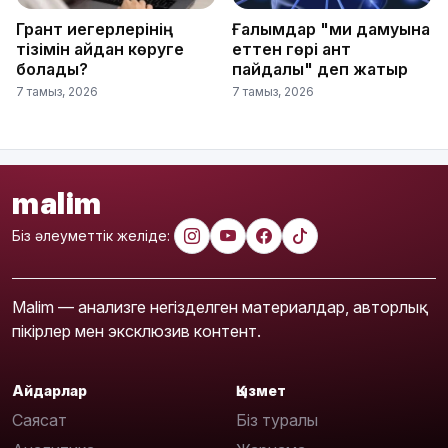
Грант иегерлерінің
Ғалымдар "ми дамуына
тізімін қайдан көруге
еттен гөрі қант
болады?
пайдалы" деп жатыр
7 тамыз, 2026
7 тамыз, 2026
malim
Біз әлеуметтік желіде:
Malim — анализге негізделген материалдар, авторлық
пікірлер мен эксклюзив контент.
Айдарлар
Қызмет
Саясат
Біз туралы