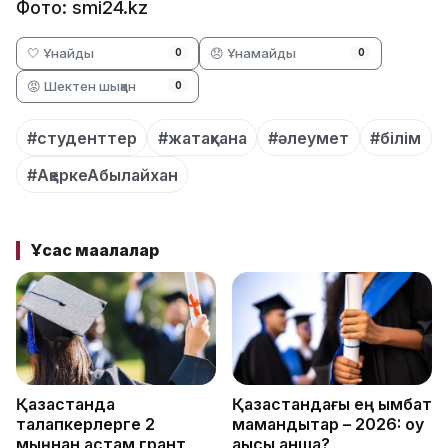
Фото: smi24.kz
🤍 Ұнайды
😞 Ұнамайды
0
0
😡 Шектен шыққан
0
#студенттер
#жатақхана
#әлеумет
#білім
#АқеркеАбылайхан
Ұқсас мақалалар
Қазақстанда
Қазақстандағы ең қымбат
талапкерлерге 2
мамандықтар – 2026: оқу
мыңнан астам грант
ақысы қанша?