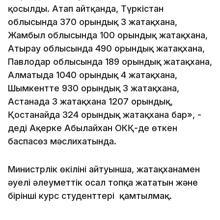
қосылды. Атап айтқанда, Түркістан
облысында 370 орындық 3 жатақхана,
Жамбыл облысында 100 орындық жатақхана,
Атырау облысында 490 орындық жатақхана,
Павлодар облысында 189 орындық жатақхана,
Алматыда 1040 орындық 4 жатақхана,
Шымкентте 930 орындық 3 жатақхана,
Астанада 3 жатақхана 1207 орындық,
Қостанайда 324 орындық жатақхана бар», -
деді Ақерке Абылайхан ОКҚ-де өткен
баспасөз мәслихатында.
Министрлік өкілінің айтуынша, жатақханамен
әуелі әлеуметтік осал топқа жататын және
бірінші курс студенттері қамтылмақ.