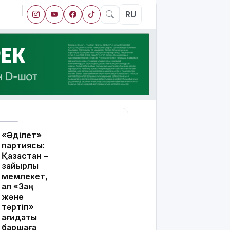
RU
«Әділет»
партиясы:
Қазақстан –
зайырлы
мемлекет,
ал «Заң
және
тәртіп»
қағидаты
баршаға