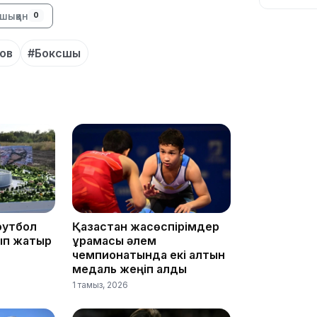
шыққан
0
ов
#Боксшы
10:56
футбол
Қазақстан жасөспірімдер
ып жатыр
құрамасы әлем
09:36
чемпионатында екі алтын
медаль жеңіп алды
1 тамыз, 2026