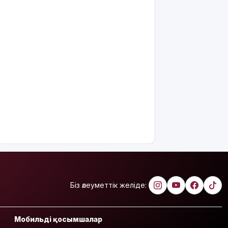
арналған
ауа райы
болжамы
Полиция
қазақстандық
жүргізушілерге
маңызды
ескерту
жасады
Тоқаев Ардақ
Әмірқұловтың
отбасына
көңіл
айтты
Құрылысшыларға
Біз әлеуметтік желіде:
құрмет:
Қызылордада
сала
Мобильді қосымшалар
үздіктері