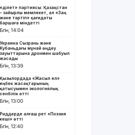
Риддерде
«Әділет» партиясы: Қазақстан
алғаш рет
– зайырлы мемлекет, ал «Заң
«Поэзия
және тәртіп» қағидаты
кеші» өтті
баршаға міндетті
Бүгін, 14:04
"Қорғансыз
күндерім
Украина Сызрань және
көп
Кубаньдағы мұнай өңдеу
болды":
зауыттарына дронмен шабуыл
Дариға
жасады
Бадықова
Бүгін, 13:39
елге
айтпаған
Қызылордада «Жасыл ел»
құпиясын
еңбек жасақтарының
жайып
қатысуымен экологиялық
салды
сенбілік өтті
Бүгін, 13:00
TikTok-тағы
тікелей
Риддерде алғаш рет «Поэзия
эфирі үшін
кеші» өтті
Тараз
Бүгін, 12:40
тұрғыны 5