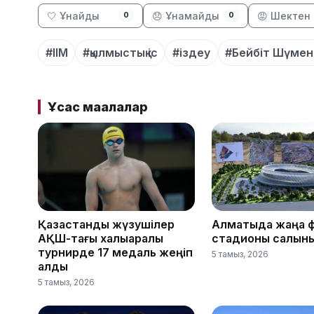
🤍 Ұнайды
😞 Ұнамайды
😡 Шектен 
0
0
#ІІМ
#қылмыстық іс
#іздеу
#Бейбіт Шүмен
Ұқсас мақалалар
Қазақстандық жүзушілер
Алматыда жаңа 
АҚШ-тағы халықаралық
стадионы салын
турнирде 17 медаль жеңіп
5 тамыз, 2026
алды
5 тамыз, 2026