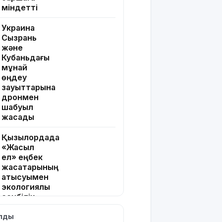
міндетті
Украина
Сызрань
және
Кубаньдағы
мұнай
өңдеу
зауыттарына
дронмен
шабуыл
жасады
Қызылордада
«Жасыл
ел» еңбек
жасақтарының
қатысуымен
экологиялық
сенбілік
өтті
ылды