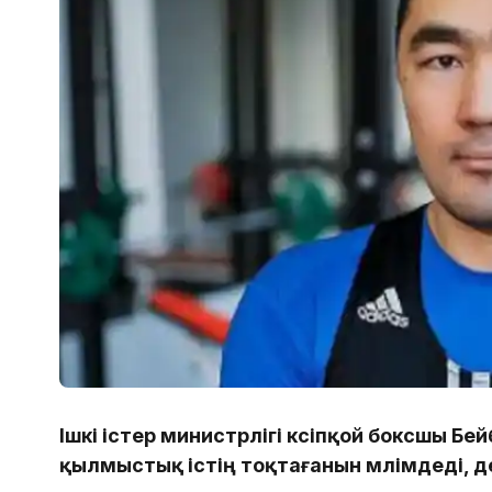
Ішкі істер министрлігі кәсіпқой боксшы Б
қылмыстық істің тоқтағанын мәлімдеді, 