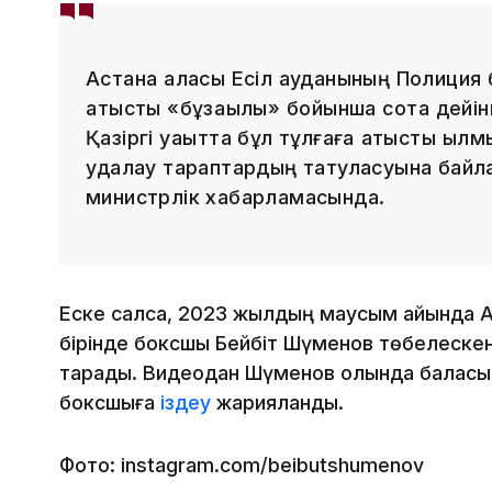
Астана қаласы Есіл ауданының Полиция б
қатысты «бұзақылық» бойынша сотқа дейі
Қазіргі уақытта бұл тұлғаға қатысты қылм
қудалау тараптардың татуласуына байла
министрлік хабарламасында.
Еске салсақ, 2023 жылдың маусым айында 
бірінде боксшы Бейбіт Шүменов төбелескен
тарады. Видеодан Шүменов қолында баласы ба
боксшыға
іздеу
жарияланды.
Фото: instagram.com/beibutshumenov