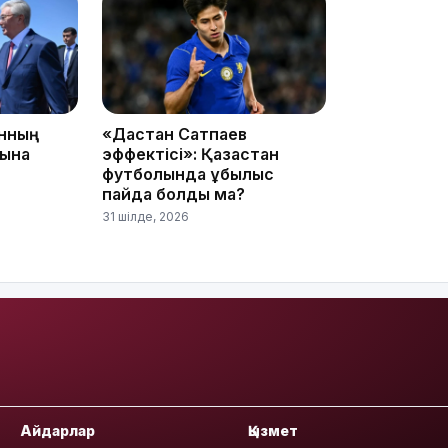
08:36
анның
«Дастан Сатпаев
23:40
сына
эффектісі»: Қазақстан
футболында құбылыс
пайда болды ма?
31 шілде, 2026
21:59
21:00
Айдарлар
Қызмет