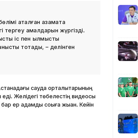
12:40
өлімі аталған азаматқа
нгі тергеу амалдарын жүргізді.
ыстық іс пен қылмыстық
нысты тоқтады, – делінген
12:13
Астанадағы сауда орталықтарының
 еді. Желідегі төбелестің видеосы
р ер адамды соққыға жыққан. Кейін
11:54