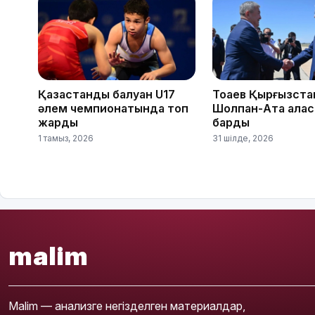
Қазақстандық балуан U17
Тоқаев Қырғызст
әлем чемпионатында топ
Шолпан-Ата қала
жарды
барды
1 тамыз, 2026
31 шілде, 2026
malim
Malim — анализге негізделген материалдар,