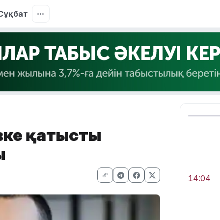
Сұқбат
вке қатысты
ы
14:04