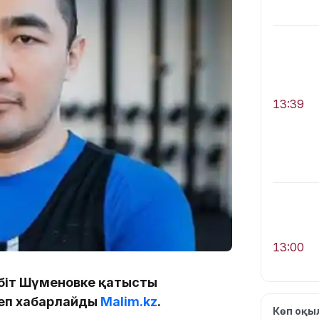
13:39
13:00
ейбіт Шүменовке қатысты
деп хабарлайды
Malim.kz
.
Көп оқ