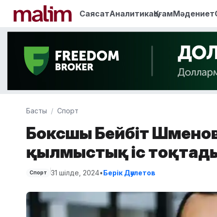
Саясат
Аналитика
Қоғам
Мәдениет
Басты
Спорт
Боксшы Бейбіт Шүмено
қылмыстық іс тоқтад
31 шілде, 2024
•
Берік Дәулетов
Спорт