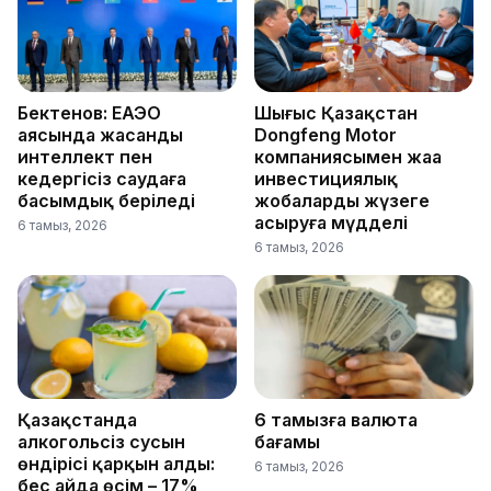
Бектенов: ЕАЭО
Шығыс Қазақстан
аясында жасанды
Dongfeng Motor
интеллект пен
компаниясымен жаңа
кедергісіз саудаға
инвестициялық
басымдық беріледі
жобаларды жүзеге
асыруға мүдделі
6 тамыз, 2026
6 тамыз, 2026
Қазақстанда
6 тамызға валюта
алкогольсіз сусын
бағамы
өндірісі қарқын алды:
6 тамыз, 2026
бес айда өсім – 17%