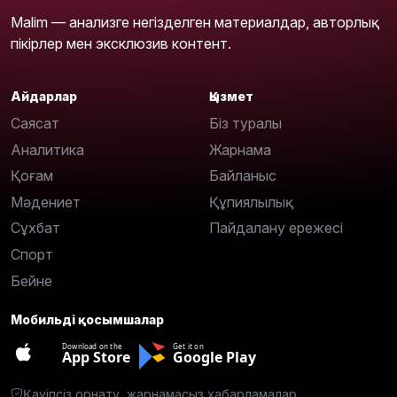
Malim — анализге негізделген материалдар, авторлық
пікірлер мен эксклюзив контент.
Айдарлар
Қызмет
Саясат
Біз туралы
Аналитика
Жарнама
Қоғам
Байланыс
Мәдениет
Құпиялылық
Сұхбат
Пайдалану ережесі
Спорт
Бейне
Мобильді қосымшалар
Download on the
Get it on
App Store
Google Play
Қауіпсіз орнату, жарнамасыз хабарламалар.