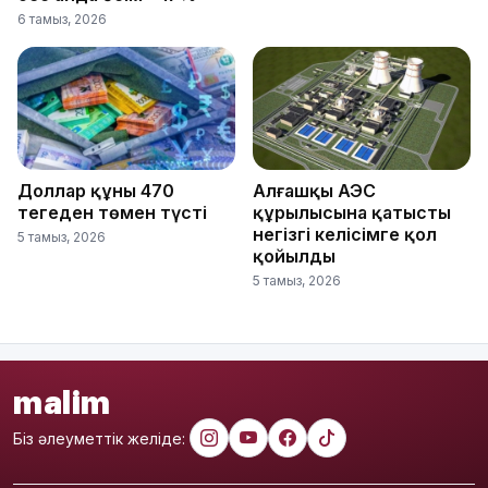
6 тамыз, 2026
Доллар құны 470
Алғашқы АЭС
теңгеден төмен түсті
құрылысына қатысты
негізгі келісімге қол
5 тамыз, 2026
қойылды
5 тамыз, 2026
malim
Біз әлеуметтік желіде: