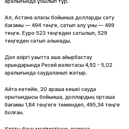
аралығында құбылып тұр.
Ал, Астана қаласы бойынша долларды сату
бағамы — 494 теңге, сатып алу құны — 499
теңге. Еуро 523 теңгеден сатылып, 529
теңгеден сатып алынады.
Дәл қазіргі уақытта ақша айырбастау
орындарында Ресей валютасы 4,92 - 5,02
аралығында саудаланып жатыр.
Айта кетейік, 20 қараша кешкі сауда
қорытындысы бойынша, доллардың орташа
бағамы 1,84 теңгеге төмендеп, 495,34 теңге
болған.
Ұлттық банк мәліметінше, валюта