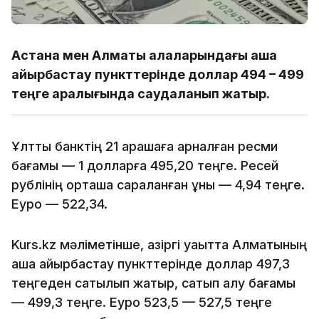
Астана мен Алматы қалаларындағы ақша
айырбастау пункттерінде доллар 494 – 499
теңге аралығында саудаланып жатыр.
Ұлттық банктің 21 қарашаға арналған ресми
бағамы — 1 долларға 495,20 теңге. Ресей
рублінің орташа сараланған құны — 4,94 теңге.
Еуро — 522,34.
Kurs.kz мәліметінше, қазіргі уақытта Алматының
ақша айырбастау пункттерінде доллар 497,3
теңгеден сатылып жатыр, сатып алу бағамы
— 499,3 теңге. Еуро 523,5 — 527,5 теңге