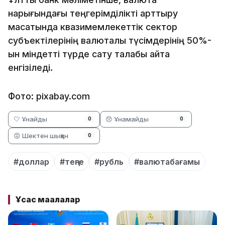
нарығындағы теңгерімділікті арттыру
мақсатында квазимемлекеттік сектор
субъектілерінің валюталық түсімдерінің 50%-
ын міндетті түрде сату талабы қайта
енгізіледі.
Фото: pixabay.com
🤍 Ұнайды
😞 Ұнамайды
0
0
😡 Шектен шыққан
0
#доллар
#теңге
#рубль
#валютабағамы
Ұқсас мақалалар