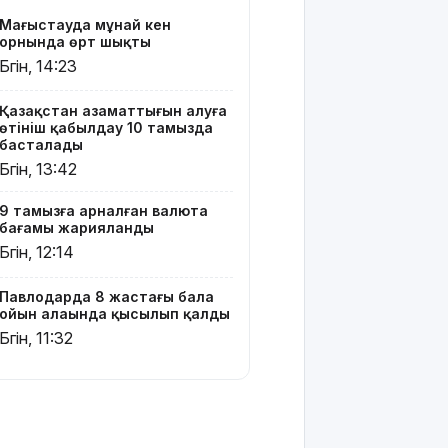
хитінің
Маңғыстауда мұнай кен
сюжеті
орнында өрт шықты
мен
Бүгін, 14:23
актерлері
Қазақстан азаматтығын алуға
Тоқаев
өтініш қабылдау 10 тамызда
Сингапур
басталады
Президентіне
Бүгін, 13:42
құттықтау
жеделхатын
9 тамызға арналған валюта
жолдады
бағамы жарияланды
Бүгін, 12:14
Түркия
Ресей мен
Украина
Павлодарда 8 жастағы бала
арасында
ойын алаңында қысылып қалды
жаңа
Бүгін, 11:32
келісім
жасауды
ұсынды
Бүгін –