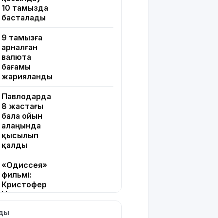
10 тамызда
басталады
9 тамызға
арналған
валюта
бағамы
жарияланды
Павлодарда
8 жастағы
бала ойын
алаңында
қысылып
қалды
«Одиссея»
фильмі:
Кристофер
Ноланның
2026
лды
жылғы