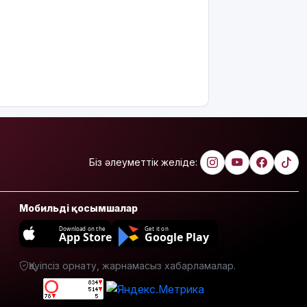
құтқарушылар
Жайықта
ер адамды
ажалдан
арашалады
Жамбыл
облысында
19 мың
гектар
аумақта
қарасора
Біз әлеуметтік желіде:
өседі
«Әділет»
Мобильді қосымшалар
партиясы:
Қазақстан
Download on the
Get it on
App Store
Google Play
– зайырлы
мемлекет,
Қауіпсіз орнату, жарнамасыз хабарламалар.
ал «Заң
және
тәртіп»