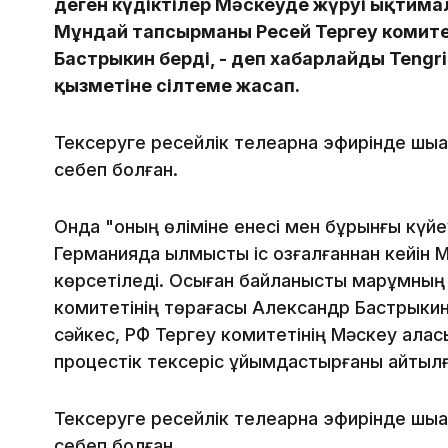
деген күдіктілер Мәскеуде жүруі ықтимал
Мұндай тапсырманы Ресей Тергеу комите
Бастрыкин берді, - деп хабарлайды Tengr
қызметіне сілтеме жасап.
Тексеруге ресейлік телеарна эфирінде шыққ
себеп болған.
Онда "оның өліміне енесі мен бұрынғы күйеу
Германияда қылмыстық іс қозғалғаннан кейін 
көрсетіледі. Осыған байланысты марқұмның
комитетінің төрағасы Александр Бастрыкин
сәйкес, РФ Тергеу комитетінің Мәскеу қала
процестік тексеріс ұйымдастырғаны айтылғ
Тексеруге ресейлік телеарна эфирінде шыққ
себеп болған.