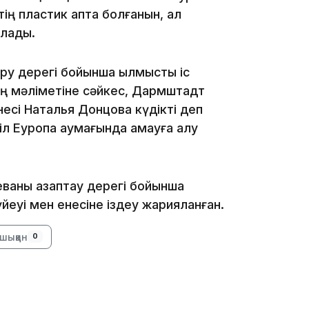
тің пластик қапта болғанын, ал
рлады.
22:12
іру дерегі бойынша қылмыстық іс
нің мәліметіне сәйкес, Дармштадт
есі Наталья Донцова күдікті деп
л Еуропа аумағында қамауға алу
21:05
еваны азаптау дерегі бойынша
үйеуі мен енесіне іздеу жарияланған.
20:07
шыққан
0