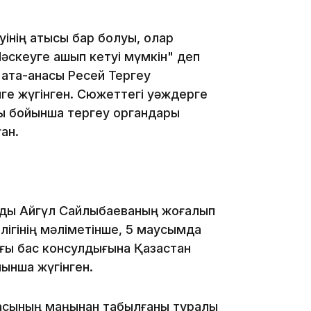
08:41
інің қатысы бар болуы, олар
Мәскеуге қашып кетуі мүмкін" деп
08:29
 ата-анасы Ресей Тергеу
ге жүгінген. Сюжеттегі уәждерге
сы бойынша тергеу органдары
ан.
08:15
ндық Айгүл Сайлыбаеваның жоғалып
рлігінің мәліметінше, 5 маусымда
23:12
ғы бас консулдығына Қазақстан
йынша жүгінген.
аласының маңынан табылғаны туралы