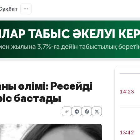
Сұқбат
ң өлімі: Ресейдің
14:23
ріс бастады
13:42