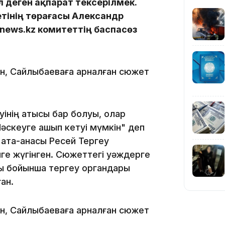
 деген ақпарат тексерілмек.
тінің төрағасы Александр
inews.kz комитеттің баспасөз
ан, Сайлыбаеваға арналған сюжет
10:01
інің қатысы бар болуы, олар
Мәскеуге қашып кетуі мүмкін" деп
 ата-анасы Ресей Тергеу
ге жүгінген. Сюжеттегі уәждерге
09:40
сы бойынша тергеу органдары
ан.
ан, Сайлыбаеваға арналған сюжет