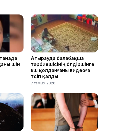
18:58
17:57
станада
Атырауда балабақша
аны үшін
тәрбиешісінің бүлдіршінге
күш қолданғаны видеоға
түсіп қалды
7 тамыз, 2026
17:10