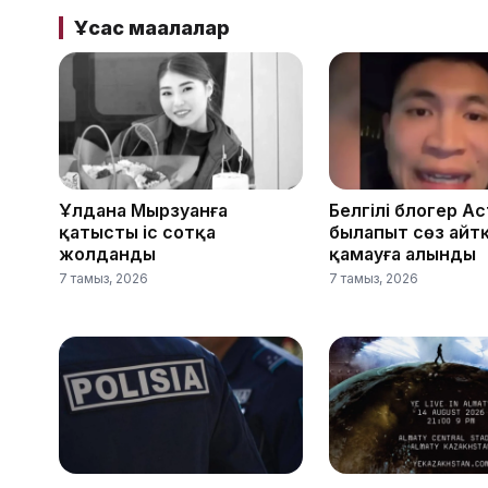
Ұқсас мақалалар
Ұлдана Мырзуанға
Белгілі блогер А
қатысты іс сотқа
былапыт сөз айтқ
жолданды
қамауға алынды
7 тамыз, 2026
7 тамыз, 2026