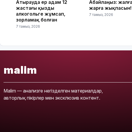
Атырауда ер адам 12
Абайлаңыз: жалғ
жастағы қызды
жарға жықпасын!
алкогольге жұмсап,
7 тамыз, 2026
зорламақ болған
7 тамыз, 2026
malim
Malim — анализге негізделген материалдар,
авторлық пікірлер мен эксклюзив контент.