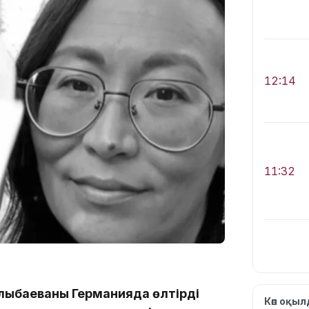
12:14
11:32
лыбаеваны Германияда өлтірді
11:28
Көп оқы