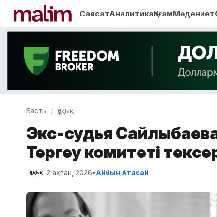
Саясат
Аналитика
Қоғам
Мәдениет
Басты
Құқық
Экс-судья Сайлыбаеваны
Тергеу комитеті тексе
2 ақпан, 2026
•
Айбын Атабай
Құқық