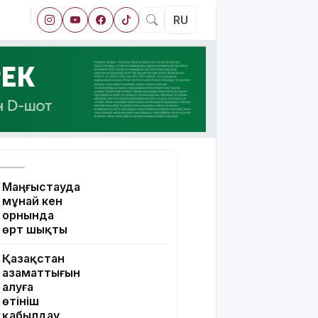
RU
Маңғыстауда
мұнай кен
орнында
өрт шықты
Қазақстан
азаматтығын
алуға
өтініш
қабылдау