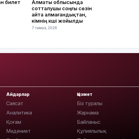
ан билет
Алматы облысында
сотталушы соңғы сөзін
16:59
айта алмағандықтан,
үкімнің күші жойылды
7 тамыз, 2026
15:55
Айдарлар
Қызмет
Саясат
Біз туралы
Аналитика
Жарнама
Қоғам
Байланыс
14:26
Мәдениет
Құпиялылық