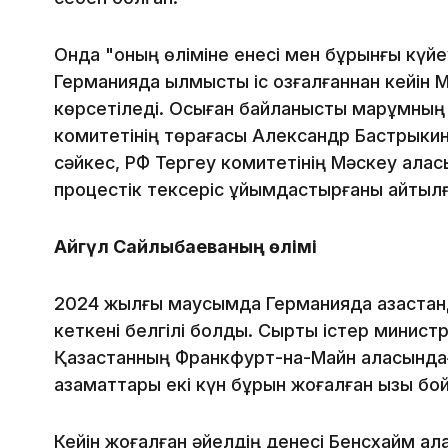
Онда "оның өліміне енесі мен бұрынғы күйеу
Германияда қылмыстық іс қозғалғаннан кейін 
көрсетіледі. Осыған байланысты марқұмның
комитетінің төрағасы Александр Бастрыкин
сәйкес, РФ Тергеу комитетінің Мәскеу қала
процестік тексеріс ұйымдастырғаны айтылғ
Айгүл Сайлыбаеваның өлімі
2024 жылғы маусымда Германияда қазақста
кеткені белгілі болды. Сыртқы істер минист
Қазақстанның Франкфурт-на-Майн қаласында
азаматтары екі күн бұрын жоғалған қызы бо
Кейін жоғалған әйелдің денесі Бенсхайм қ