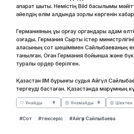
ақпарат шықты. Немістің Bild басылымы мәйіт
әйелдің өлім алдында зорлық көргенін хаба
Германияның құқық қорғау органдары адам өлт
қозғады. Германия Сыртқы істер министрлігі
қаласының сот шешімімен Сайлыбаеваның ен
танылған. Оған Германия бойынша және бүкі
туралы ордер берілген.
Қазақстан ІІМ бұрынғы судья Айгүл Сайлыба
тергеуді бастаған. Қазақстанда марқұмның к
🤍 Ұнайды
😞 Ұнамайды
😡 Шектен 
0
0
#Сот
#тексеріс
#Айгүл Сайлыбаева