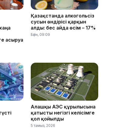
11:19
Қазақстанда алкогольсіз
сусын өндірісі қарқын
жаңа
алды: бес айда өсім – 17%
Бүгін, 09:09
е асыруға
11:17
Алғашқы АЭС құрылысына
түсті
қатысты негізгі келісімге
қол қойылды
10:53
5 тамыз, 2026