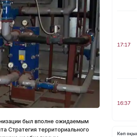
17:17
16:37
анизации был вполне ожидаемым
ята Стратегия территориального
Көп оқ