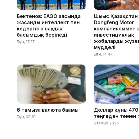
Бектенов: ЕАЭО аясында
Шығыс Қазақстан
жасанды интеллект пен
Dongfeng Motor
кедергісіз саудаға
компаниясымен 
басымдық беріледі
инвестициялық
жобаларды жүзег
Бүгін, 17:17
мүдделі
Бүгін, 14:47
6 тамызға валюта бағамы
Доллар құны 470
теңгеден төмен 
Бүгін, 08:10
5 тамыз, 2026