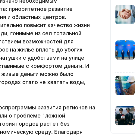
признано необходимым
16:01
а: приоритетное развитие
ия и областных центров.
чительно повысит качество жизни
ди, гонимые из сел тотальной
утствием возможностей для
15:59
рос на жилье вплоть до убогих
натушки с удобствами на улице
оставимые с комфортом деньги. И
 и живые деньги можно было
 городах стало не хватать воды,
15:25
госпрограммы развития регионов на
или о проблеме "ложной
итория городов растет без
ономическую среду. Благодаря