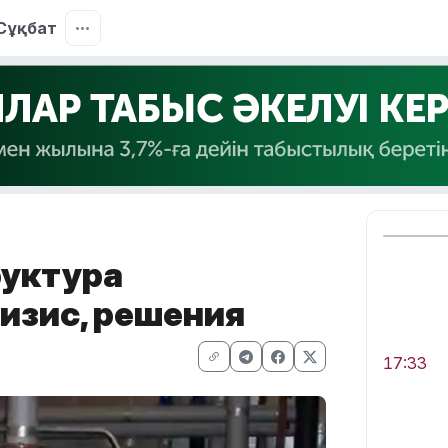
Сұқбат
уктура
ризис, решения
17:33