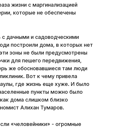
раза жизни с маргинализацией
ерии, которые не обеспечены
15:24
ть с дачными и садоводческими
юди построили дома, в которых нет
ы эти зоны не были предусмотрены
очки для пешего передвижения,
ерь же обосновавшиеся там люди
ликлиник. Вот к чему привела
 аулы, где жизнь еще хуже. И было
14:47
 населенные пункты можно было
 как дома слишком близко
ономист Алихан Тумаров.
осли «человейники» - огромные