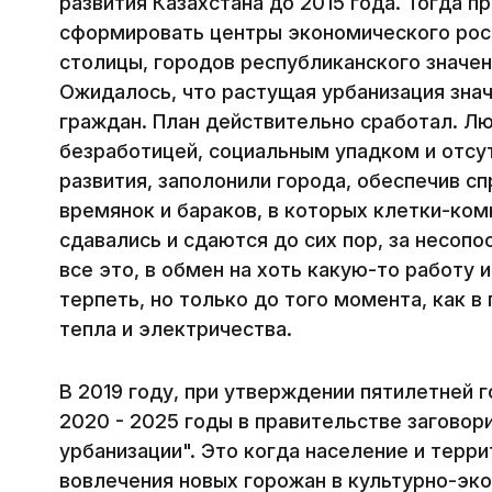
развития Казахстана до 2015 года. Тогда 
сформировать центры экономического рост
столицы, городов республиканского значен
Ожидалось, что растущая урбанизация зна
граждан. План действительно сработал. Лю
безработицей, социальным упадком и отс
развития, заполонили города, обеспечив сп
времянок и бараков, в которых клетки-ком
сдавались и сдаются до сих пор, за несоп
все это, в обмен на хоть какую-то работу
терпеть, но только до того момента, как в
тепла и электричества.
В 2019 году, при утверждении пятилетней 
2020 - 2025 годы в правительстве заговор
урбанизации". Это когда население и терр
вовлечения новых горожан в культурно-эк