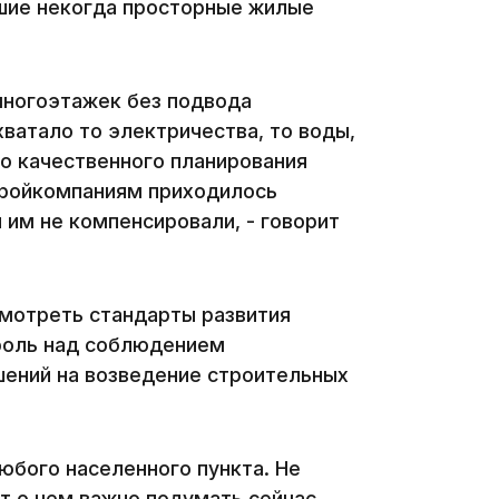
шие некогда просторные жилые
14:36
многоэтажек без подвода
ватало то электричества, то воды,
ло качественного планирования
стройкомпаниям приходилось
ы им не компенсировали, - говорит
13:59
смотреть стандарты развития
роль над соблюдением
шений на возведение строительных
любого населенного пункта. Не
13:22
от о чем важно подумать сейчас