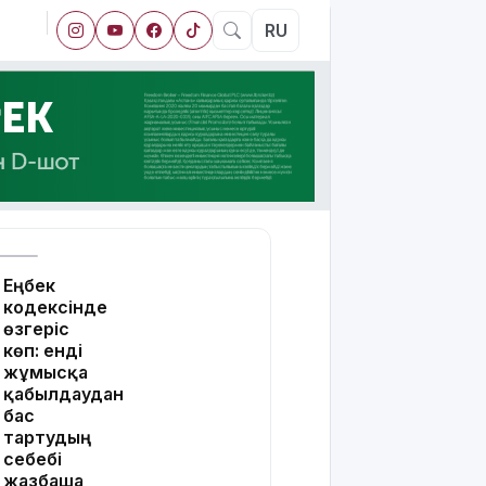
RU
Еңбек
кодексінде
өзгеріс
көп: енді
жұмысқа
қабылдаудан
бас
тартудың
себебі
жазбаша