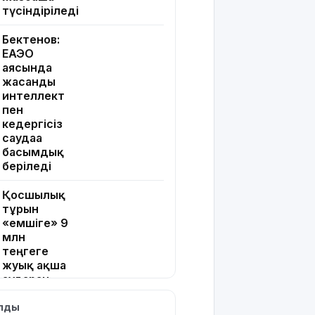
түсіндіріледі
Бектенов:
ЕАЭО
аясында
жасанды
интеллект
пен
кедергісіз
саудаға
басымдық
беріледі
Қосшылық
тұрғын
«емшіге» 9
млн
теңгеге
жуық ақша
аударған
ылды
Ең жоғары