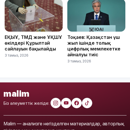
ЕҚЫҰ, ТМД және ҰҚШҰ
Тоқаев: Қазақстан үш
өкілдері Құрылтай
жыл ішінде толық
сайлауын бақылайды
цифрлық мемлекетке
айналуы тиіс
3 тамыз, 2026
3 тамыз, 2026
malim
Біз әлеуметтік желіде:
Malim — анализге негізделген материалдар, авторлық