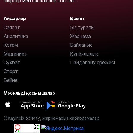
пікірлер мен эксклюзив контент.
Айдарлар
Қызмет
Саясат
Біз туралы
Аналитика
Жарнама
Қоғам
Байланыс
Мәдениет
Құпиялылық
Сұхбат
Пайдалану ережесі
Спорт
Бейне
Мобильді қосымшалар
Download on the
Get it on
App Store
Google Play
Қауіпсіз орнату, жарнамасыз хабарламалар.