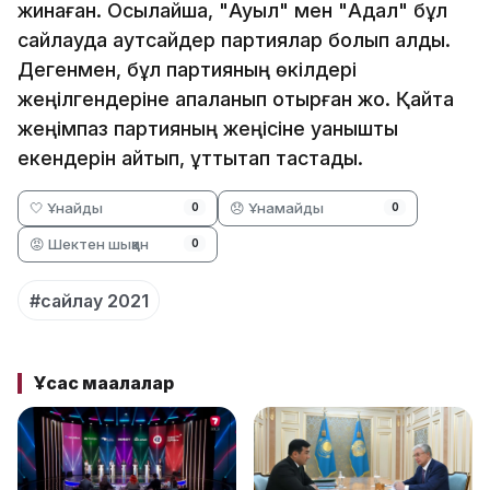
жинаған. Осылайша, "Ауыл" мен "Адал" бұл
сайлауда аутсайдер партиялар болып қалды.
Дегенмен, бұл партияның өкілдері
жеңілгендеріне қапаланып отырған жоқ. Қайта
жеңімпаз партияның жеңісіне қуанышты
екендерін айтып, құттықтап тастады.
🤍 Ұнайды
😞 Ұнамайды
0
0
😡 Шектен шыққан
0
#сайлау 2021
Ұқсас мақалалар