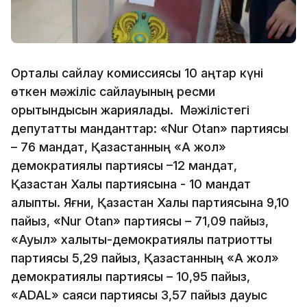
Орталық сайлау комиссиясы 10 қаңтар күні
өткен мәжіліс сайлауының ресми
қорытындысын жариялады. Мәжілістегі
депутаттық манданттар: «Nur Otan» партиясы
– 76 мандат, Қазақстанның «Ақ жол»
демократиялық партиясы –12 мандат,
Қазақстан Халық партиясына - 10 мандат
алыпты. Яғни, Қазақстан Халық партиясына 9,10
пайыз, «Nur Otan» партиясы – 71,09 пайыз,
«Ауыл» халықтық-демократиялық патриоттық
партиясы 5,29 пайыз, Қазақстанның «Ақ жол»
демократиялық партиясы – 10,95 пайыз,
«ADAL» саяси партиясы 3,57 пайыз дауыс