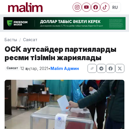
RU
Басты
Саясат
ОСК аутсайдер партиялардың
ресми тізімін жариялады
12 қаңтар, 2021
•
Malim Админ
Саясат