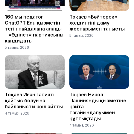
160 мың педагог
Тоқаев «Бәйтерек»
ChatGPT Edu қызметін
холдингінің даму
тегін пайдалана алады
жоспарымен танысты
– «Әділет» партиясының
5 тамыз, 2026
кандидаты
5 тамыз, 2026
Тоқаев Иван Гапичтің
Тоқаев Никол
қайтыс болуына
Пашинянды қызметіне
байланысты көңіл айтты
қайта
тағайындалуымен
4 тамыз, 2026
құттықтады
4 тамыз, 2026