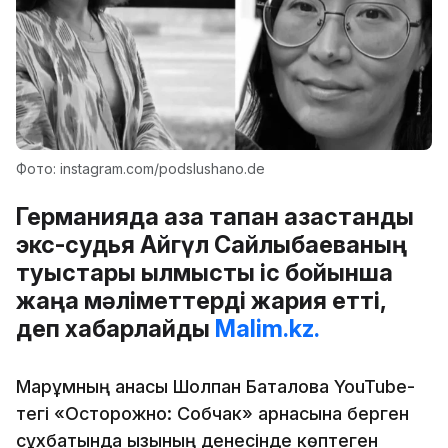
Фото: instagram.com/podslushano.de
Германияда қаза тапқан қазақстандық
экс-судья Айгүл Сайлыбаеваның
туыстары қылмыстық іс бойынша
жаңа мәліметтерді жария етті,
деп хабарлайды
Malim.kz.
Марқұмның анасы Шолпан Батқалова YouTube-
тегі «Осторожно: Собчак» арнасына берген
сұхбатында қызының денесінде көптеген