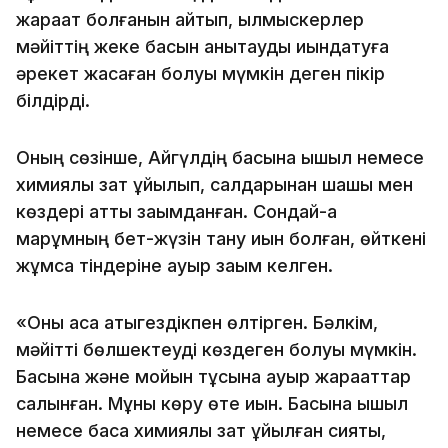
жарақат болғанын айтып, қылмыскерлер
мәйіттің жеке басын анықтауды қиындатуға
әрекет жасаған болуы мүмкін деген пікір
білдірді.
Оның сөзінше, Айгүлдің басына қышқыл немесе
химиялық зат құйылып, салдарынан шашы мен
көздері қатты зақымданған. Сондай-ақ
марқұмның бет-жүзін тану қиын болған, өйткені
жұмсақ тіндеріне ауыр зақым келген.
«Оны аса қатыгездікпен өлтірген. Бәлкім,
мәйітті бөлшектеуді көздеген болуы мүмкін.
Басына және мойын тұсына ауыр жарақаттар
салынған. Мұны көру өте қиын. Басына қышқыл
немесе басқа химиялық зат құйылған сияқты,