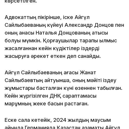
көрсетілген.
Адвокаттың пікірінше, іске Айгүл
Сайлыбаеваның күйеуі Александр Донцов пен
оның анасы Наталья Донцованың қатысы
болуы мүмкін. Қорғаушылар тарапы қылмыс
жасалғаннан кейін күдіктілер іздерді
жасыруға әрекет еткен деп санайды.
Айгүл Сайлыбаеваның ағасы Жанат
Сайлыбаевтың айтуынша, оның мәйіті іздеу
жұмыстары басталған күні өзеннен табылған.
Кейін жүргізілген ДНҚ сараптамасы
марқұмның жеке басын растаған.
Еске сала кетейік, 2024 жылдың маусым
айында Германияда Қазақстан азаматы Айгүл