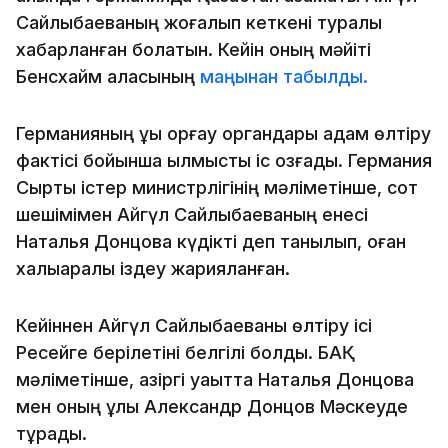
Сайлыбаеваның жоғалып кеткені туралы
хабарланған болатын. Кейін оның мәйіті
Бенсхайм қаласының
маңынан табылды.
Германияның құқық қорғау органдары адам өлтіру
фактісі бойынша қылмыстық іс қозғады. Германия
Сыртқы істер министрлігінің мәліметінше, сот
шешімімен Айгүл Сайлыбаеваның енесі
Наталья Донцова күдікті деп танылып, оған
халықаралық іздеу жарияланған.
Кейіннен Айгүл Сайлыбаеваны өлтіру ісі
Ресейге берілетіні белгілі болды. БАҚ
мәліметінше, қазіргі уақытта Наталья Донцова
мен оның ұлы Александр Донцов Мәскеуде
тұрады.