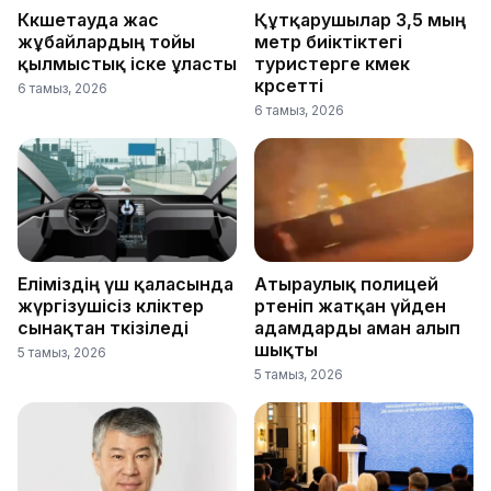
Көкшетауда жас
Құтқарушылар 3,5 мың
жұбайлардың тойы
метр биіктіктегі
қылмыстық іске ұласты
туристерге көмек
көрсетті
6 тамыз, 2026
6 тамыз, 2026
Еліміздің үш қаласында
Атыраулық полицей
жүргізушісіз көліктер
өртеніп жатқан үйден
сынақтан өткізіледі
адамдарды аман алып
шықты
5 тамыз, 2026
5 тамыз, 2026