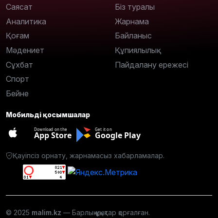
Саясат
Біз туралы
Аналитика
Жарнама
Қоғам
Байланыс
Мәдениет
Құпиялылық
Сұхбат
Пайдалану ережесі
Спорт
Бейне
Мобильді қосымшалар
Download on the
Get it on
App Store
Google Play
Қауіпсіз орнату, жарнамасыз хабарламалар.
© 2025
malim.kz
— Барлық құқықтар қорғалған.