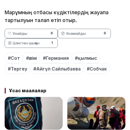
Марқұмның отбасы күдіктілердің жауапқа
тартылуын талап етіп отыр.
🤍 Ұнайды
😞 Ұнамайды
0
0
😡 Шектен шыққан
1
#Сот
#өлім
#Германия
#қылмыс
#Тергеу
#Айгүл Сайлыбаева
#Собчак
Ұқсас мақалалар