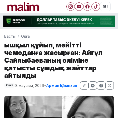
RU
Басты
Оқиға
Қышқыл құйып, мәйітті
чемоданға жасырған: Айгүл
Сайлыбаеваның өліміне
қатысты сұмдық жайттар
айтылды
8 маусым, 2026
•
Арман Қайыпхан
Оқиға