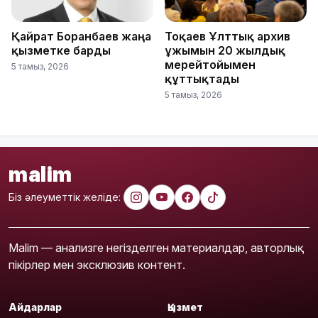
Қайрат Боранбаев жаңа
Тоқаев Ұлттық архив
қызметке барды
ұжымын 20 жылдық
мерейтойымен
5 тамыз, 2026
құттықтады
5 тамыз, 2026
malim
Біз әлеуметтік желіде:
Malim — анализге негізделген материалдар, авторлық
пікірлер мен эксклюзив контент.
Айдарлар
Қызмет