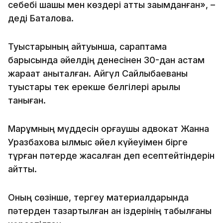
себебі шашы мен көздері қатты зақымданған», –
деді Батқалова.
Туыстарының айтуынша, сараптама
барысында әйелдің денесінен 30-дан астам
жарақат анықталған. Айгүл Сайлыбаеваны
туыстары тек ерекше белгілері арқылы
таныған.
Марқұмның мүддесін қорғаушы адвокат Жанна
Уразбахова қылмыс әйел күйеуімен бірге
тұрған пәтерде жасалған деп есептейтіндерін
айтты.
Оның сөзінше, тергеу материалдарында
пәтерден тазартылған қан іздерінің табылғаны