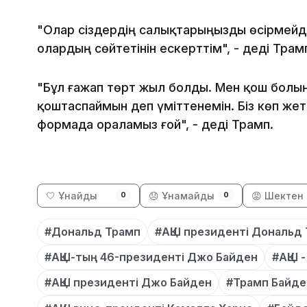
"Олар сіздердің салықтарыңызды өсірмейді 
олардың сөйтетінін ескерттім", - деді Трам
"Бұл ғажап төрт жыл болды. Мен қош болың
қоштаспаймын деп үміттенемін. Біз көп жетіс
формада ораламыз ғой", - деді Трамп.
🤍 Ұнайды
😞 Ұнамайды
😡 Шектен 
0
0
#Дональд Трамп
#АҚШ президенті Дональд
#АҚШ-тың 46-президенті Джо Байден
#АҚШ -
#АҚШ президенті Джо Байден
#Трамп Байде