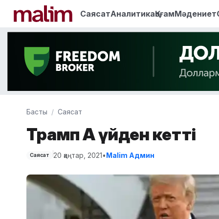
Саясат
Аналитика
Қоғам
Мәдениет
Басты
Саясат
Трамп Ақ үйден кетті
20 қаңтар, 2021
•
Malim Админ
Саясат