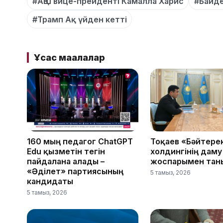
#АҚШ вице-преиденті Камалла Харис
#Байде
#Трамп Ақ үйден кетті
Ұқсас мақалалар
160 мың педагог ChatGPT
Тоқаев «Бәйтере
Edu қызметін тегін
холдингінің даму
пайдалана алады –
жоспарымен тан
«Әділет» партиясының
5 тамыз, 2026
кандидаты
5 тамыз, 2026