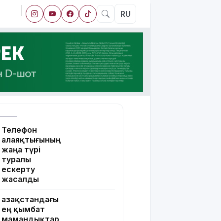
RU
Телефон
алаяқтығының
жаңа түрі
туралы
ескерту
жасалды
Қазақстандағы
ең қымбат
мамандықтар