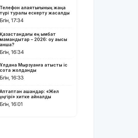
жатыр
Телефон алаяқтығының жаңа
түрі туралы ескерту жасалды
Грант
Бүгін, 17:34
иегерлерінің
тізімі
Қазақстандағы ең қымбат
шықты
мамандықтар – 2026: оқу ақысы
қанша?
Белгілі
Бүгін, 16:34
блогер
Астанада
Ұлдана Мырзуанға қатысты іс
былапыт
сотқа жолданды
сөз
Бүгін, 16:33
айтқаны
үшін
қамауға
Аптаптан қашқандар: «Жел
алынды
үңгірі» хитке айналды
Бүгін, 16:01
Мектеп
оқушылары
енді БЖБ
мен ТЖБ
тапсыра