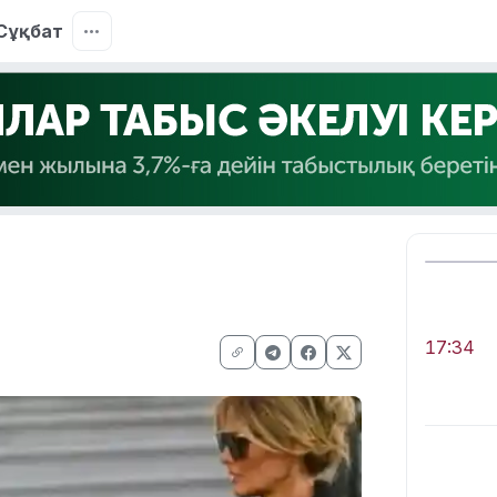
Сұқбат
17:34