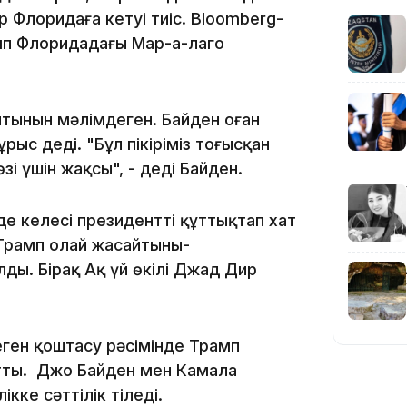
 Флоридаға кетуі тиіс. Bloomberg-
амп Флоридадағы Мар-а-лаго
15:04
йтынын мәлімдеген. Байден оған
ұрыс деді. "Бұл пікіріміз тоғысқан
і үшін жақсы", - деді Байден.
14:10
е келесі президентті құттықтап хат
Трамп олай жасайтыны-
лды. Бірақ Ақ үй өкілі Джад Дир
еген қоштасу рәсімінде Трамп
йтты. Джо Байден мен Камала
кке сәттілік тіледі.