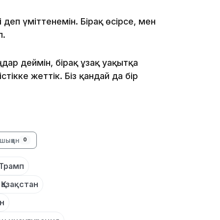
13:14
деп үміттенемін. Бірақ өсірсе, мен
п.
дар деймін, бірақ ұзақ уақытқа
тікке жеттік. Біз қандай да бір
13:08
шыққан
0
 Трамп
12:35
 Қазақстан
н