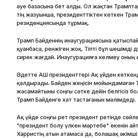
әуе базасына бет алды. Ол жақтан Трамптар
тің жазуынша, президенттіктен кеткен Тр
резиденциясында тұрмақ.
Трамп Байденнің инаугурациясына қатыспа
қуанбаса, ренжіген жоқ. Тіпті бұл шешімді д
сирек жағдай. Инаугурацияға келмеу оның өз
Әдетте АҚШ президенттері Ақ үйден кеткенд
қалдырады. Байден жеңісін мойындамаған 
жасамайтыны соңғы сәтке дейін белгісіз бо
Трамп Байденге хат тастағанын мәлімдеді.
Ақ үйде соңғы рет президент ретінде сөйл
"президент болу үлкен мәртебе" екенін а
Харристің атын атамаса да, болашақ әкімшілі