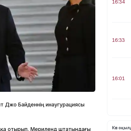
16:34
16:33
16:01
нт Джо Байденнің инаугурациясы
15:33
Көп оқы
ққа отырып, Мериленд штатындағы