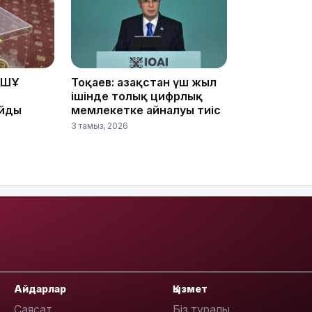
10:53
ҰҚШҰ
Тоқаев: Қазақстан үш жыл
ішінде толық цифрлық
айды
мемлекетке айналуы тиіс
3 тамыз, 2026
10:35
Айдарлар
Қызмет
Саясат
Біз туралы