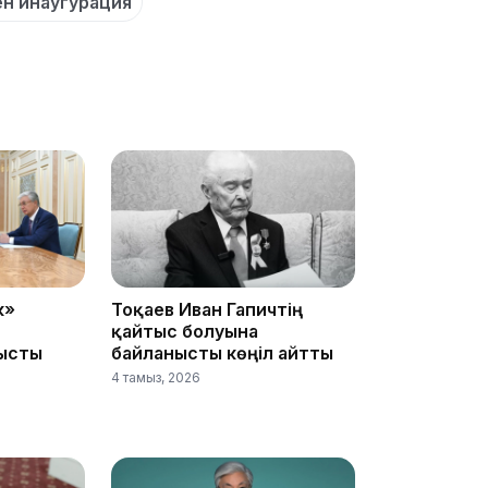
н инаугурация
12:17
11:23
к»
Тоқаев Иван Гапичтің
қайтыс болуына
ысты
байланысты көңіл айтты
4 тамыз, 2026
11:20