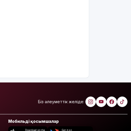
қалды
Ғалымдар
"ми
дамуына
еттен гөрі
қант
пайдалы"
деп жатыр
Атырауда
ер адам 12
жастағы
қызды
алкогольге
жұмсап,
зорламақ
Біз әлеуметтік желіде:
болған
Жапонияда
Мобильді қосымшалар
жойқын
тайфун:
Download on the
Get it on