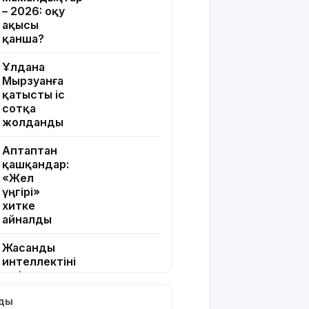
– 2026: оқу
ақысы
қанша?
Ұлдана
Мырзуанға
қатысты іс
сотқа
жолданды
Аптаптан
қашқандар:
«Жел
үңгірі»
хитке
айналды
Жасанды
интеллектіні
өшіруге
міндеттейтін
лды
болып