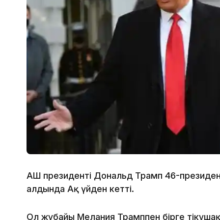
АҚШ президенті Дональд Трамп 46-президе
алдында Ақ үйден кетті.
Ол жұбайы Мелания Трамппен бірге тікұша