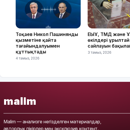
Тоқаев Никол Пашинянды
ЕҚЫҰ, ТМД және 
қызметіне қайта
өкілдері Құрылтай
тағайындалуымен
сайлауын бақыл
құттықтады
3 тамыз, 2026
4 тамыз, 2026
malim
Malim — анализге негізделген материалдар,
авторлық пікірлер мен эксклюзив контент.