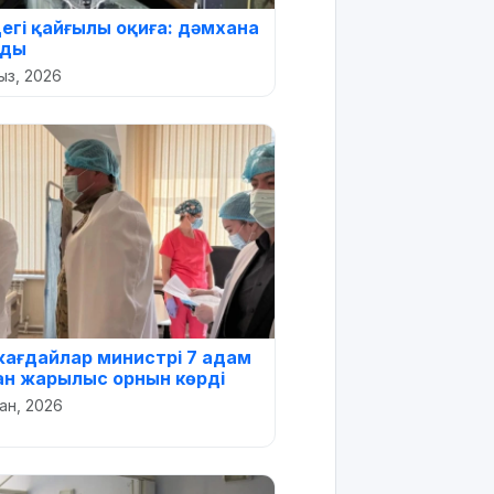
егі қайғылы оқиға: дәмхана
лды
ыз, 2026
ағдайлар министрі 7 адам
ан жарылыс орнын көрді
пан, 2026