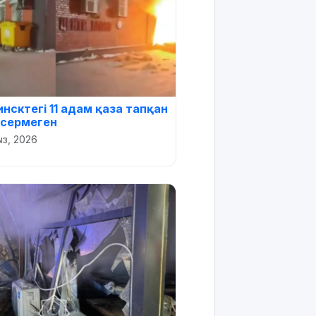
сктегі 11 адам қаза тапқан
ксермеген
ыз, 2026