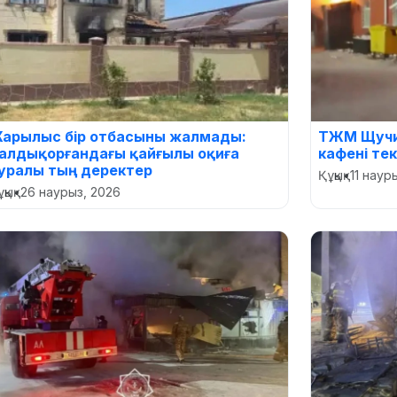
арылыс бір отбасыны жалмады:
ТЖМ Щучин
алдықорғандағы қайғылы оқиға
кафені те
уралы тың деректер
Құқық
•
11 наур
қық
•
26 наурыз, 2026