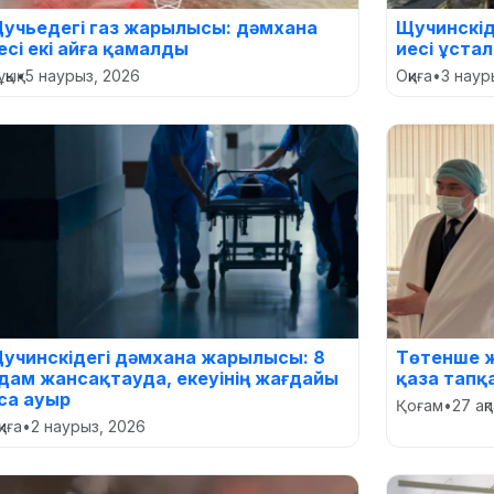
учьедегі газ жарылысы: дәмхана
Щучинскід
есі екі айға қамалды
иесі ұста
қық
•
5 наурыз, 2026
Оқиға
•
3 наур
учинскідегі дәмхана жарылысы: 8
Төтенше ж
дам жансақтауда, екеуінің жағдайы
қаза тапқ
са ауыр
Қоғам
•
27 ақ
қиға
•
2 наурыз, 2026