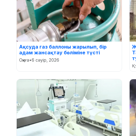
Ақсуда газ баллоны жарылып, бір
Ж
адам жансақтау бөліміне түсті
Т
т
Оқиға
•
6 сәуір, 2026
Құ