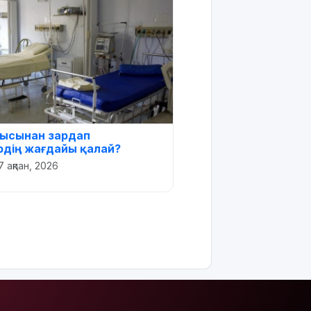
лысынан зардап
дің жағдайы қалай?
7 ақпан, 2026