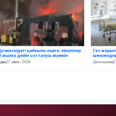
учинскідегі қайғылы оқиға: кінәлілер
Газ жары
0 жылға дейін сотталуы мүмкін
шеккендер
қық
•
27 ақпан, 2026
Денсаулық
•
2