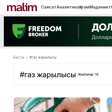
Саясат
Аналитика
Қоғам
Мәдениет
Басты
#газ жарылысы
#газ жарылысы
Жазбалар: 13