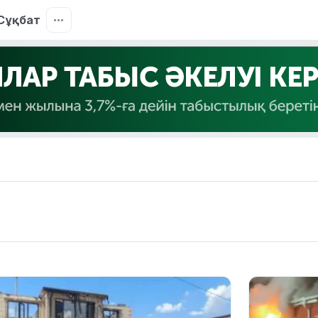
Сұқбат