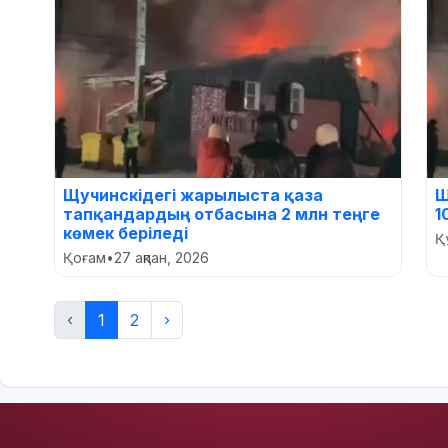
Щучинскідегі жарылыста қаза
Щ
тапқандардың отбасына 2 млн теңге
1
көмек беріледі
Құ
Қоғам
•
27 ақпан, 2026
‹
1
2
›