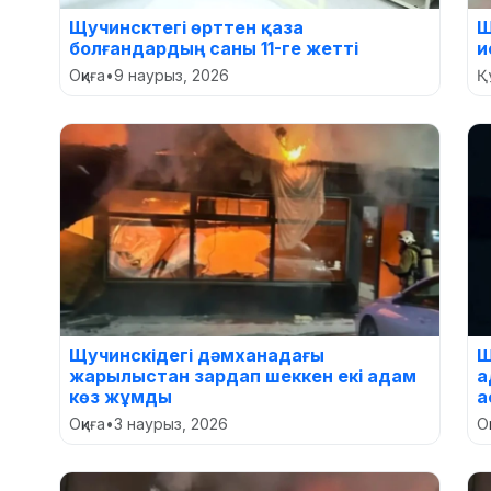
Щучинсктегі өрттен қаза
Щ
болғандардың саны 11-ге жетті
и
Оқиға
•
9 наурыз, 2026
Құ
Щучинскідегі дәмханадағы
Щ
жарылыстан зардап шеккен екі адам
а
көз жұмды
а
Оқиға
•
3 наурыз, 2026
О