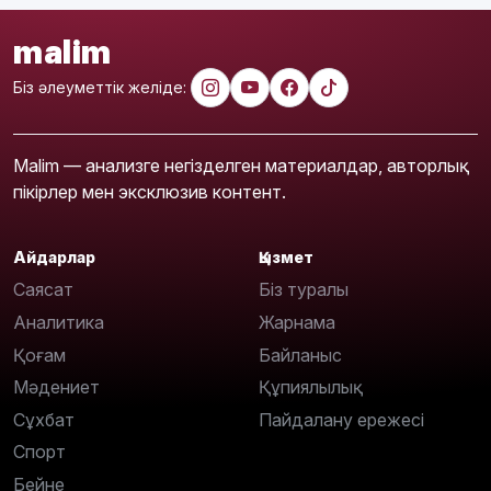
malim
Біз әлеуметтік желіде:
Malim — анализге негізделген материалдар, авторлық
пікірлер мен эксклюзив контент.
Айдарлар
Қызмет
Саясат
Біз туралы
Аналитика
Жарнама
Қоғам
Байланыс
Мәдениет
Құпиялылық
Сұхбат
Пайдалану ережесі
Спорт
Бейне