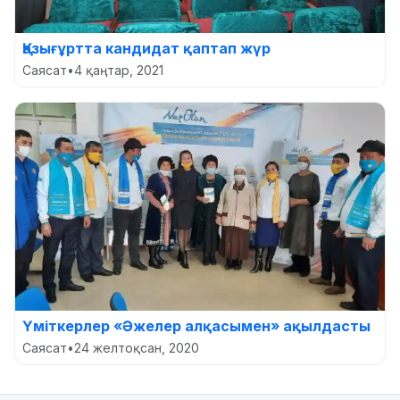
Қазығұртта кандидат қаптап жүр
Саясат
•
4 қаңтар, 2021
Үміткерлер «Әжелер алқасымен» ақылдасты
Саясат
•
24 желтоқсан, 2020