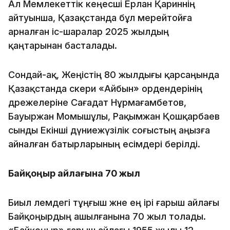
Ал Мемлекеттік кеңесші Ерлан Қариннің
айтуынша, Қазақстанда бұл мерейтойға
арналған іс-шаралар 2025 жылдың
қаңтарынан басталады.
Сондай-ақ, Жеңістің 80 жылдығы қарсаңында
Қазақстанда әскери «Айбын» ордендерінің
дәрежелеріне Сағадат Нұрмағамбетов,
Бауыржан Момышұлы, Рақымжан Қошқарбаев
сынды Екінші дүниежүзілік соғыстың аңызға
айналған батырларының есімдері берілді.
Байқоңыр айлағына 70 жыл
Биыл әлемдегі тұңғыш және ең ірі ғарыш айлағы
Байқоңырдың ашылғанына 70 жыл толады.