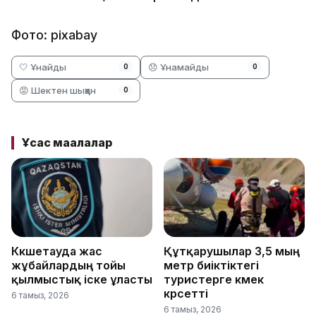
Фото: pixabay
🤍 Ұнайды
😞 Ұнамайды
0
0
😡 Шектен шыққан
0
Ұқсас мақалалар
Көкшетауда жас
Құтқарушылар 3,5 мың
жұбайлардың тойы
метр биіктіктегі
қылмыстық іске ұласты
туристерге көмек
көрсетті
6 тамыз, 2026
6 тамыз, 2026