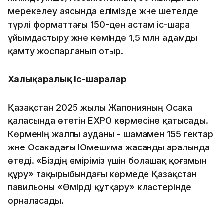
мерекелеу аясында елімізде және шетелде
түрлі форматтағы 150-ден астам іс-шара
ұйымдастыру және кемінде 1,5 млн адамды
қамту жоспарланып отыр.
Халықаралық іс-шаралар
Қазақстан 2025 жылы Жапонияның Осака
қаласында өтетін EXPO көрмесіне қатысады.
Көрменің жалпы ауданы - шамамен 155 гектар
және Осакадағы Юмешима жасанды аралында
өтеді. «Біздің өміріміз үшін болашақ қоғамын
құру» тақырыбындағы көрмеде Қазақстан
павильоны «Өмірді құтқару» кластерінде
орналасады.