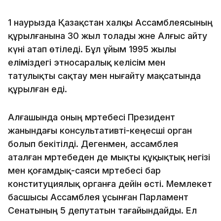
1 наурызда Қазақстан халқы Ассамблеясының
құрылғанына 30 жыл толады және Алғыс айту
күні атап өтіледі. Бұл ұйым 1995 жылы
еліміздегі этносаралық келісім мен
татулықты сақтау мен нығайту мақсатында
құрылған еді.
Алғашында оның мәртебесі Президент
жанындағы консультативті-кеңесші орган
болып бекітілді. Дегенмен, ассамблея
аталған мәртебеден де мықты құқықтық негізі
мен қоғамдық-саяси мәртебесі бар
конституциялық органға дейін өсті. Мемлекет
басшысы Ассамблея ұсынған Парламент
Сенатының 5 депутатын тағайындайды. Ел