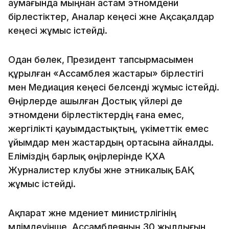
аумағында мыңнан астам этномәдени
бірлестіктер, Аналар кеңесі және Ақсақалдар
кеңесі жұмыс істейді.
Одан бөлек, Президент тапсырмасымен
құрылған «Ассамблея жастары» бірлестігі
мен Медиация кеңесі белсенді жұмыс істейді.
Өңірлерде ашылған Достық үйлері де
этномәдени бірлестіктердің ғана емес,
жергілікті қауымдастықтың, үкіметтік емес
ұйымдар мен жастардың ортасына айналды.
Еліміздің барлық өңірлерінде ҚХА
Журналистер клубы және этникалық БАҚ
жұмыс істейді.
Ақпарат және мәдениет министрлігінің
мәлімдеуінше, Ассамблеяның 30 жылдығын