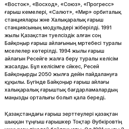
«Восток», «Восход», «Союз», «Прогресс»
ғарыш кемелері, «Салют», «Мир» орбиталық
станциялары және Халықаралық ғарыш
станциясының модульдері жіберілді. 1991
жылы Қазақстан тәуелсіздік алған соң
Байқоңыр ғарыш айлағының мәртебесі туралы
мәселелер көтерілді. 1994 жылы ғарыш
айлағын Ресейге жалға беру туралы келісім
жасалды. Бұл келісімге сәйкес, Ресей
Байқоңырды 2050 жылға дейін пайдалануға
құқылы. Бүгінде Байқоңыр ғарыш айлағы
халықаралық ғарыштық бағдарламалардың
маңызды орталығы болып қала береді.
Қазақстандағы ғарыш зерттеулері қазақтан
шыққан тұңғыш ғарышкер Тоқтар Әубәкіровтің