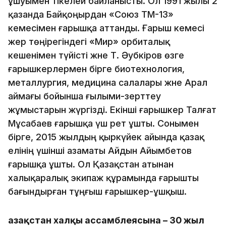
ұшуымен тікелей байланысты. Ол 1991 жылы 2
қазанда Байқоңырдан «Союз ТМ-13»
кемесімен ғарышқа аттанды. Ғарыш кемесі
жер төңірегіндегі «Мир» орбиталық
кешенімен түйісті және Т. Әубәкіров өзге
ғарышкерлермен бірге биотехнология,
металлургия, медицина салалары және Арал
аймағы бойынша ғылыми-зерттеу
жұмыстарын жүргізді. Екінші ғарышкер Талғат
Мұсабаев ғарышқа үш рет ұшты. Сонымен
бірге, 2015 жылдың қыркүйек айында қазақ
елінің үшінші азаматы Айдын Айымбетов
ғарышқа ұшты. Ол Қазақстан атынан
халықаралық экипаж құрамында ғарышты
бағындырған тұңғыш ғарышкер-ұшқыш.
Қазақстан халқы ассамблеясына – 30 жыл