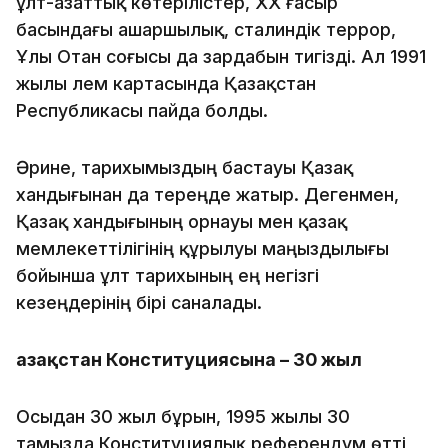
ұлт-азаттық көтерілістер, XX ғасыр
басындағы ашаршылық, сталиндік террор,
Ұлы Отан соғысы да зардабын тигізді. Ал 1991
жылы әлем картасында Қазақстан
Республикасы пайда болды.
Әрине, тарихымыздың бастауы Қазақ
хандығынан да тереңде жатыр. Дегенмен,
Қазақ хандығының орнауы мен қазақ
мемлекеттілігінің құрылуы маңыздылығы
бойынша ұлт тарихының ең негізгі
кезеңдерінің бірі саналады.
Қазақстан Конституциясына – 30 жыл
Осыдан 30 жыл бұрын, 1995 жылы 30
тамызда Конституциялық референдум өтті