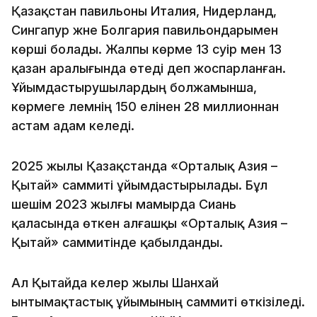
Қазақстан павильоны Италия, Нидерланд,
Сингапур және Болгария павильондарымен
көрші болады. Жалпы көрме 13 сәуір мен 13
қазан аралығында өтеді деп жоспарланған.
Ұйымдастырушылардың болжамынша,
көрмеге әлемнің 150 елінен 28 миллионнан
астам адам келеді.
2025 жылы Қазақстанда «Орталық Азия –
Қытай» саммиті ұйымдастырылады. Бұл
шешім 2023 жылғы мамырда Сиань
қаласында өткен алғашқы «Орталық Азия –
Қытай» саммитінде қабылданды.
Ал Қытайда келер жылы Шанхай
ынтымақтастық ұйымының саммиті өткізіледі.