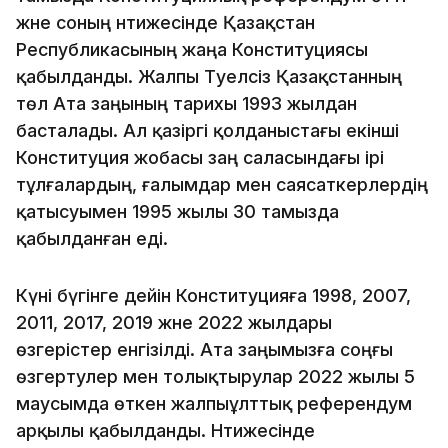
және соның нәтижесінде Қазақстан
Республикасының жаңа Конституциясы
қабылданды. Жалпы Тәуелсіз Қазақстанның
төл Ата заңының тарихы 1993 жылдан
басталады. Ал қазіргі қолданыстағы екінші
Конституция жобасы заң саласындағы ірі
тұлғалардың, ғалымдар мен саясаткерлердің
қатысуымен 1995 жылы 30 тамызда
қабылданған еді.
Күні бүгінге дейін Конституцияға 1998, 2007,
2011, 2017, 2019 және 2022 жылдары
өзгерістер енгізілді. Ата заңымызға соңғы
өзгертулер мен толықтырулар 2022 жылы 5
маусымда өткен жалпыұлттық референдум
арқылы қабылданды. Нәтижесінде