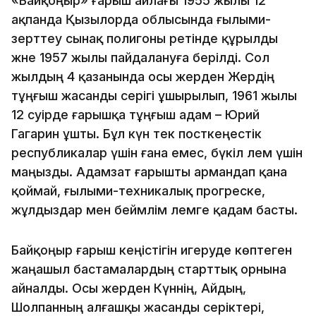
«Байқоңыр» ғарыш айлағы 1955 жылы 12
ақпанда Қызылорда облысында ғылыми-
зерттеу сынақ полигоны ретінде құрылды
және 1957 жылы пайдалануға берілді. Сол
жылдың 4 қазанында осы жерден Жердің
тұңғыш жасанды серігі ұшырылып, 1961 жылы
12 сәуірде ғарышқа тұңғыш адам – Юрий
Гагарин ұшты. Бұл күн тек посткеңестік
республикалар үшін ғана емес, бүкіл әлем үшін
маңызды. Адамзат ғарышты армандап қана
қоймай, ғылыми-техникалық прогреске,
жұлдыздар мен беймәлім әлемге қадам басты.
Байқоңыр ғарыш кеңістігін игеруде көптеген
жаңашыл бастамалардың старттық орнына
айналды. Осы жерден Күннің, Айдың,
Шолпанның алғашқы жасанды серіктері,