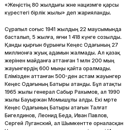
«Жеңістің 80 жылдығы және нацизмге қарсы
күрестегі бірлік жылы» деп жарияланды.
Сұрапыл соғыс 1941 жылдың 22 маусымында
басталып, 5 жылға, яғни 1 418 күнге созылды.
Қанды қырғын бұрынғы Кеңес Одағының 27
миллионға жуық адамын жалмады. Ал қазақ
жерінен майданға аттанған 1 млн 200 мың
жауынгердің 600 мыңы қайта оралмады.
Елімізден аттанған 500-ден астам жауынгер
Кеңес Одағының Батыры атанды. Бұл атақты
1965 жылы генерал Сабыр Рахымов, ал 1990
жылы Бауыржан Момышұлы алды. Екі мәрте
Кеңес Одағының Батыры атағын Талғат
Бигелдинов, Леонид Беда, Иван Павлов,
Сергей Луганский, ал Шымкентте орналасқан