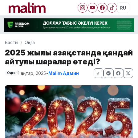
RU
Басты
Оқиға
2025 жылы Қазақстанда қандай
айтулы шаралар өтеді?
1 қаңтар, 2025
•
Malim Админ
Оқиға