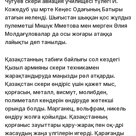
Чугуев әскери авиация училищесі түлегі И.
Кожедуб үш мәрте Кеңес Одағының Батыры
атағын иеленді. Шығыстан шыққан қос жұлдыз
пулеметші Мәншүк Мәметова мен мерген Әлия
Молдағұловалар да осы жоғары атаққа
лайықты деп танылды.
Қазақстанның табиғи байлығы сол кездегі
Қызыл армияны әскери техникамен
жарақтандыруда маңызды рөл атқарды.
Қазақстан әскери өндіріс үшін қажет мыс,
қорғасын, металл, висмут, молибден,
полиметалл кендерін өндіруде жетекші
орында болды. Марганец, вольфрам, никель
өндіру жолға қойылды. Қазақстанның
қорғаныс зауыттары қару-жарақ пен оқ-дәрі
жасаудың жаңа үлгілерін игерді. Қарағанды