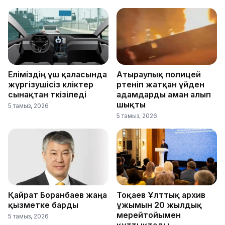
Еліміздің үш қаласында
Атыраулық полицей
жүргізушісіз көліктер
өртеніп жатқан үйден
сынақтан өткізіледі
адамдарды аман алып
шықты
5 тамыз, 2026
5 тамыз, 2026
Қайрат Боранбаев жаңа
Тоқаев Ұлттық архив
қызметке барды
ұжымын 20 жылдық
мерейтойымен
5 тамыз, 2026