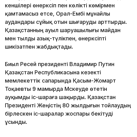
кеншілері өнеркәсіп пен көлікті көмірмен
қамтамасыз етсе, Орал-Ембі мұнайлы
аудандары сұйық отын шығаруды арттырды.
Қазақстанның ауыл шаруашылығы майдан
мен тылды азық-түлікпен, өнеркәсіпті
шикізатпен жабдықтады.
Биыл Ресей президенті Владимир Путин
Қазақстан Республикасына кезекті
мемлекеттік сапарында Қасым-Жомарт
Тоқаевты 9 мамырда Мәскеуде өтетін
ауқымды іс-шараға шақырды. Қазақстан
Президенті Жеңістің 80 жылдығын тойлаудың
бірлескен іс-шаралар жоспары бекітуді
ұсынды.