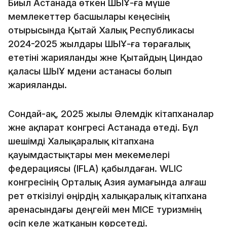
Биыл Астанада өткен ШЫҰ-ға мүше
мемлекеттер басшылары кеңесінің
отырысында Қытай Халық Республикасы
2024-2025 жылдары ШЫҰ-ға төрағалық
ететіні жарияланды және Қытайдың Циндао
қаласы ШЫҰ мәдени астанасы болып
жарияланды.
Сондай-ақ, 2025 жылы Әлемдік кітапханалар
және ақпарат конгресі Астанада өтеді. Бұл
шешімді Халықаралық кітапхана
қауымдастықтары мен мекемелері
федерациясы (IFLA) қабылдаған. WLIC
конгресінің Орталық Азия аумағында алғаш
рет өткізілуі өңірдің халықаралық кітапхана
аренасындағы деңгейі мен MICE туризмнің
өсіп келе жатқанын көрсетеді.