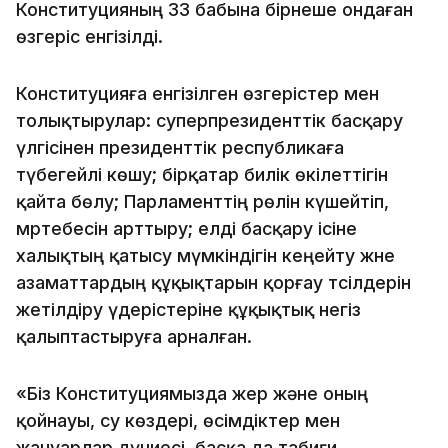
Конституцияның 33 бабына бірнеше ондаған
өзгеріс енгізілді.
Конституцияға енгізілген өзгерістер мен
толықтырулар: суперпрезиденттік басқару
үлгісінен президенттік республикаға
түбегейлі көшу; бірқатар билік өкілеттігін
қайта бөлу; Парламенттің рөлін күшейтіп,
мәртебесін арттыру; елді басқару ісіне
халықтың қатысу мүмкіндігін кеңейту және
азаматтардың құқықтарын қорғау тәсілдерін
жетілдіру үдерістеріне құқықтық негіз
қалыптастыруға арналған.
«Біз Конституциямызда жер жəне оның
қойнауы, су көздері, өсімдіктер мен
жануарлар дүниесі, басқа да табиғи