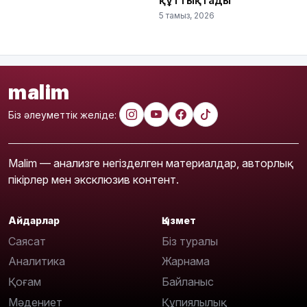
құттықтады
5 тамыз, 2026
malim
Біз әлеуметтік желіде:
Malim — анализге негізделген материалдар, авторлық
пікірлер мен эксклюзив контент.
Айдарлар
Қызмет
Саясат
Біз туралы
Аналитика
Жарнама
Қоғам
Байланыс
Мәдениет
Құпиялылық