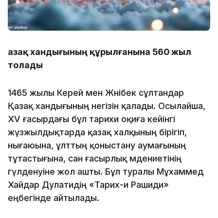
Қазақ хандығының құрылғанына 560 жыл
толады
1465 жылы Керей мен Жәнібек сұлтандар
Қазақ хандығының негізін қалады. Осылайша,
XV ғасырдағы бұл тарихи оқиға кейінгі
жүзжылдықтарда қазақ халқының бірігіп,
нығаюына, ұлттың қоныстану аумағының
тұтастығына, сан ғасырлық мәдениетінің
гүлденуіне жол ашты. Бұл туралы Мұхаммед
Хайдар Дулатидің «Тарих-и Рашиди»
еңбегінде айтылады.