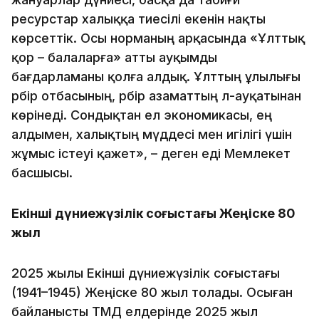
ресурстар халыққа тиесілі екенін нақты
көрсеттік. Осы норманың арқасында «Ұлттық
қор – балаларға» атты ауқымды
бағдарламаны қолға алдық. Ұлттың ұлылығы
әрбір отбасының, әрбір азаматтың әл-ауқатынан
көрінеді. Сондықтан ел экономикасы, ең
алдымен, халықтың мүддесі мен игілігі үшін
жұмыс істеуі қажет», – деген еді Мемлекет
басшысы.
Екінші дүниежүзілік соғыстағы Жеңіске 80
жыл
2025 жылы Екінші дүниежүзілік соғыстағы
(1941–1945) Жеңіске 80 жыл толады. Осыған
байланысты ТМД елдерінде 2025 жыл