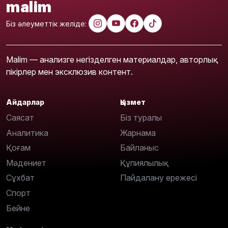
malim
Біз әлеуметтік желіде:
Malim — анализге негізделген материалдар, авторлық
пікірлер мен эксклюзив контент.
Айдарлар
Қызмет
Саясат
Біз туралы
Аналитика
Жарнама
Қоғам
Байланыс
Мәдениет
Құпиялылық
Сұхбат
Пайдалану ережесі
Спорт
Бейне