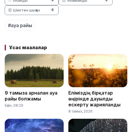
🤍 Ұнайды
😞 Ұнамайды
0
0
😡 Шектен шыққан
0
#ауа райы
Ұқсас мақалалар
9 тамызға арналған ауа
Еліміздің бірқатар
райы болжамы
өңірінде дауылды
ескерту жарияланды
Бүгін, 08:29
8 тамыз, 2026