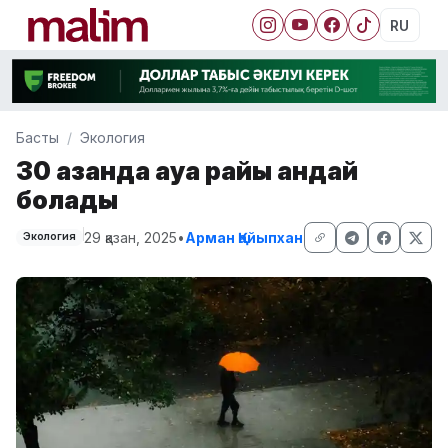
RU
Басты
Экология
30 қазанда ауа райы қандай
болады
29 қазан, 2025
•
Арман Қайыпхан
Экология