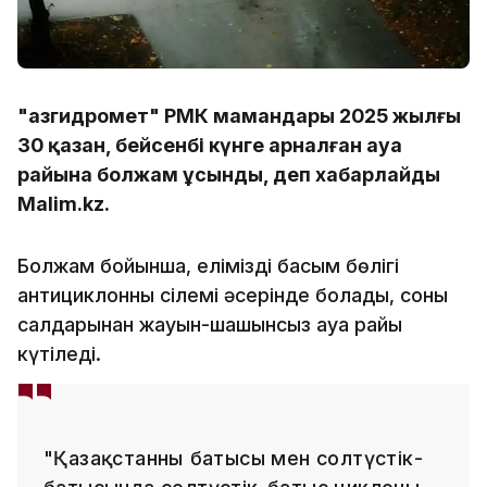
"Қазгидромет" РМК мамандары 2025 жылғы
30 қазан, бейсенбі күнге арналған ауа
райына болжам ұсынды, деп хабарлайды
Malim.kz.
Болжам бойынша, еліміздің басым бөлігі
антициклонның сілемі әсерінде болады, соның
салдарынан жауын-шашынсыз ауа райы
күтіледі.
"Қазақстанның батысы мен солтүстік-