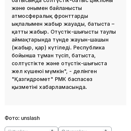
батысында солтүстік-батыс циклоны
және онымен байланысты
атмосфералық фронттардың
ықпалымен жаңбыр жауады, батыста –
қатты жаңбыр. Оңтүстік-шығыстың таулы
аймақтарында түнде жауын-шашын
(жаңбыр, қар) күтіледі. Республика
бойынша тұман түсіп, батыста,
солтүстікте және оңтүстік-шығыста
жел күшеюі мүмкін", - делінген
"Қазгидромет" РМК баспасөз
қызметінің хабарламасында.
Фото: unslash