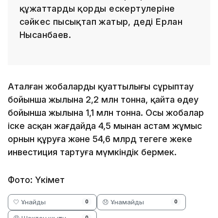
құжаттарды қордың ескертулеріне
сәйкес пысықтап жатыр, деді Ерлан
Нысанбаев.
Аталған жобалардың қуаттылығы сұрыптау
бойынша жылына 2,2 млн тонна, қайта өңдеу
бойынша жылына 1,1 млн тонна. Осы жобалар
іске асқан жағдайда 4,5 мыңнан астам жұмыс
орнын құруға және 54,6 млрд теңгеге жеке
инвестиция тартуға мүмкіндік бермек.
Фото: Үкімет
🤍 Ұнайды
😞 Ұнамайды
0
0
😡 Шектен шыққан
0