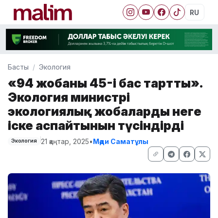
RU
Басты
Экология
«94 жобаның 45-і бас тартты».
Экология министрі
экологиялық жобалардың неге
іске аспайтынын түсіндірді
21 қаңтар, 2025
•
Мәди Саматұлы
Экология