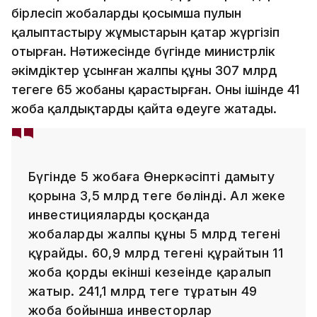
бірлесіп жобалардың қосымша пулын
қалыптастыру жұмыстарын қатар жүргізіп
отырған. Нәтижесінде бүгінде министрлік
әкімдіктер ұсынған жалпы құны 307 млрд
теңгеге 65 жобаны қарастырған. Оның ішінде 41
жоба қалдықтарды қайта өңдеуге жатады.
Бүгінде 5 жобаға Өнеркәсіпті дамыту
қорына 3,5 млрд теңге бөлінді. Ал жеке
инвестицияларды қосқанда
жобалардың жалпы құны 5 млрд теңгені
құрайды. 60,9 млрд теңгені құрайтын 11
жоба қордың екінші кезеңінде қаралып
жатыр. 241,1 млрд теңге тұратын 49
жоба бойынша инвесторлар