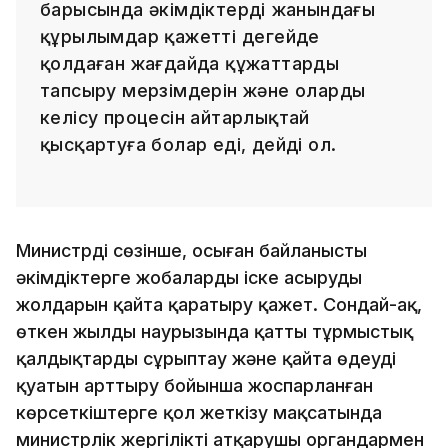
барысында әкімдіктердің жанындағы
құрылымдар қажетті деңгейде
қолдаған жағдайда құжаттарды
тапсыру мерзімдерін және оларды
келісу процесін айтарлықтай
қысқартуға болар еді, дейді ол.
Министрдің сөзінше, осыған байланысты
әкімдіктерге жобаларды іске асырудың
жолдарын қайта қаратыру қажет. Сондай-ақ,
өткен жылдың наурызында қатты тұрмыстық
қалдықтарды сұрыптау және қайта өңдеудің
қуатын арттыру бойынша жоспарланған
көрсеткіштерге қол жеткізу мақсатында
министрлік жергілікті атқарушы органдармен