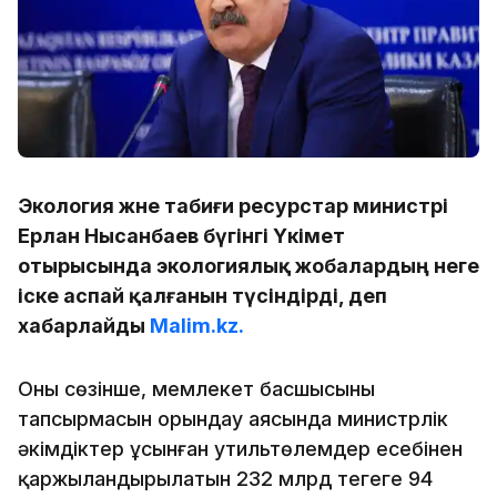
Экология және табиғи ресурстар министрі
Ерлан Нысанбаев бүгінгі Үкімет
отырысында экологиялық жобалардың неге
іске аспай қалғанын түсіндірді, деп
хабарлайды
Malim.kz.
Оның сөзінше, мемлекет басшысының
тапсырмасын орындау аясында министрлік
әкімдіктер ұсынған утильтөлемдер есебінен
қаржыландырылатын 232 млрд теңгеге 94