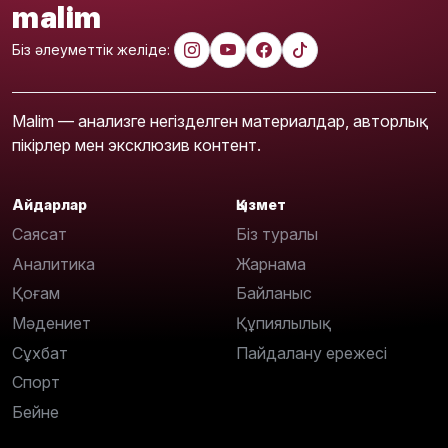
malim
Біз әлеуметтік желіде:
Malim — анализге негізделген материалдар, авторлық
пікірлер мен эксклюзив контент.
Айдарлар
Қызмет
Саясат
Біз туралы
Аналитика
Жарнама
Қоғам
Байланыс
Мәдениет
Құпиялылық
Сұхбат
Пайдалану ережесі
Спорт
Бейне