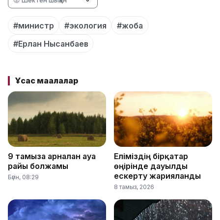
#министр
#экология
#жоба
#Ерлан Нысанбаев
Ұқсас мақалалар
9 тамызға арналған ауа
Еліміздің бірқатар
райы болжамы
өңірінде дауылды
ескерту жарияланды
Бүгін, 08:29
8 тамыз, 2026