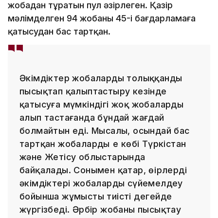
жобадан тұратын пул әзірлеген. Қазір
мәлімделген 94 жобаның 45-і бағдарламаға
қатысудан бас тартқан.
Әкімдіктер жобаларды толыққанды
пысықтап қалыптастыру кезінде
қатысуға мүмкіндігі жоқ жобаларды
алып тастағанда бұндай жағдай
болмайтын еді. Мысалы, осындай бас
тартқан жобалардың ең көбі Түркістан
және Жетісу облыстарында
байқалады. Сонымен қатар, өңірлердің
әкімдіктері жобаларды сүйемелдеу
бойынша жұмысты тиісті деңгейде
жүргізбеді. Әрбір жобаны пысықтау