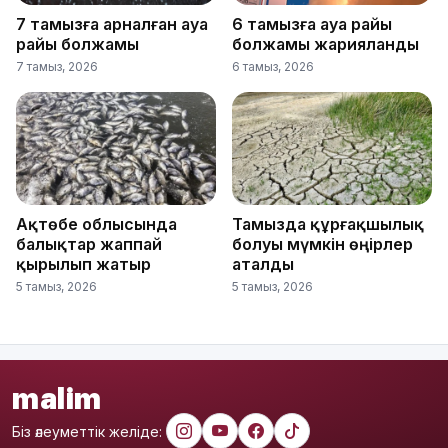
7 тамызға арналған ауа
6 тамызға ауа райы
райы болжамы
болжамы жарияланды
7 тамыз, 2026
6 тамыз, 2026
Ақтөбе облысында
Тамызда құрғақшылық
балықтар жаппай
болуы мүмкін өңірлер
қырылып жатыр
аталды
5 тамыз, 2026
5 тамыз, 2026
malim
Біз әлеуметтік желіде: