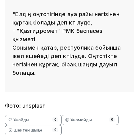
"Елдің оңтүстігінде ауа райы негізінен
құрғақ болады деп күтілуде,
- "Қазгидромет" РМК баспасөз
қызметі
Сонымен қатар, республика бойынша
жел күшейеді деп күтілуде. Оңтүстікте
негізінен құрғақ, бірақ шаңды дауыл
болады.
Фото: unsplash
🤍 Ұнайды
😞 Ұнамайды
0
0
😡 Шектен шыққан
0