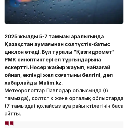
2025 жылдың 5-7 тамызы аралығында
Қазақстан аумағынан солтүстік-батыс
циклон өтеді. Бұл туралы "Қазгидромет"
РМК синоптиктері ел тұрғындарына
ескертті. Нөсер жаңбыр жауып, найзағай
ойнап, екпінді жел соғатыны белгілі, деп
хабарлайды Malim.kz.
Метеорологтар Павлодар облысында (6
тамызда), солтүстік және орталық облыстарда
(7 тамызда) қолайсыз ауа райы күтілетінін баса
айтты.