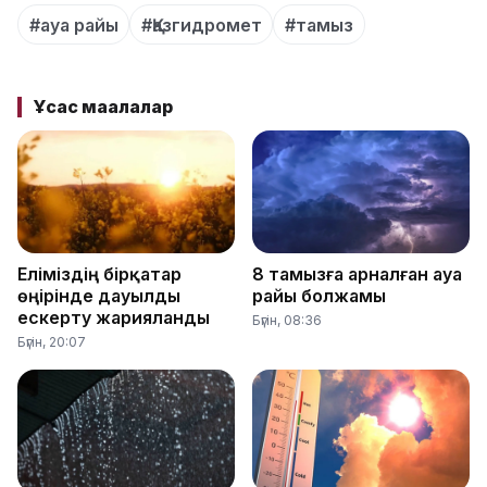
#ауа райы
#Қазгидромет
#тамыз
Ұқсас мақалалар
Еліміздің бірқатар
8 тамызға арналған ауа
өңірінде дауылды
райы болжамы
ескерту жарияланды
Бүгін, 08:36
Бүгін, 20:07