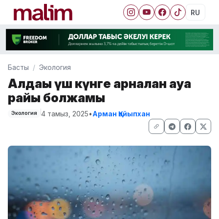
RU
Басты
Экология
Алдағы үш күнге арналған ауа
райы болжамы
4 тамыз, 2025
•
Арман Қайыпхан
Экология