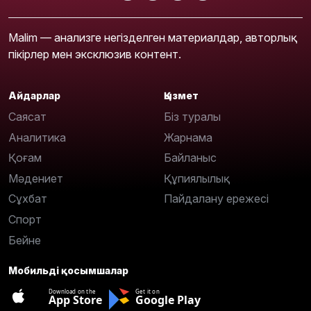
Malim — анализге негізделген материалдар, авторлық
пікірлер мен эксклюзив контент.
Айдарлар
Қызмет
Саясат
Біз туралы
Аналитика
Жарнама
Қоғам
Байланыс
Мәдениет
Құпиялылық
Сұхбат
Пайдалану ережесі
Спорт
Бейне
Мобильді қосымшалар
Download on the
Get it on
App Store
Google Play