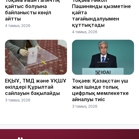
Тоқаев Иван Гапичтің
Тоқаев Никол
қайтыс болуына
Пашинянды қызметіне
байланысты көңіл
қайта
айтты
тағайындалуымен
құттықтады
4 тамыз, 2026
4 тамыз, 2026
ЕҚЫҰ, ТМД және ҰҚШҰ
Тоқаев: Қазақстан үш
өкілдері Құрылтай
жыл ішінде толық
сайлауын бақылайды
цифрлық мемлекетке
айналуы тиіс
3 тамыз, 2026
3 тамыз, 2026