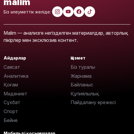
malim
Біз әлеуметтік желіде:
Malim — анализге негізделген материалдар, авторлық
пікірлер мен эксклюзив контент.
Айдарлар
Қызмет
Саясат
Біз туралы
Аналитика
Жарнама
Қоғам
Байланыс
Мәдениет
Құпиялылық
Сұхбат
Пайдалану ережесі
Спорт
Бейне
Мобильді қосымшалар