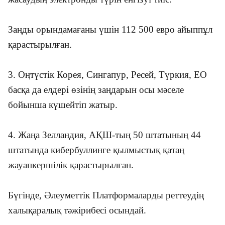
Заңды орындамағаны үшін 112 500 евро айыппұл
қарастырылған.
3. Оңтүстік Корея, Сингапур, Ресей, Түркия, ЕО
басқа да елдері өзінің заңдарын осы мәселе
бойынша күшейтіп жатыр.
4. Жаңа Зелландия, АҚШ-тың 50 штатының 44
штатында кибербуллинге қылмыстық қатаң
жауапкершілік қарастырылған.
Бүгінде, Әлеуметтік Платформаларды реттеудің
халықаралық тәжірибесі осындай.