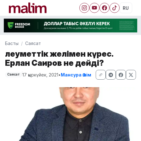
RU
Басты
Саясат
Әлеуметтік желімен күрес.
Ерлан Саиров не дейді?
17 қыркүйек, 2021
•
Мансура Әшім
Саясат