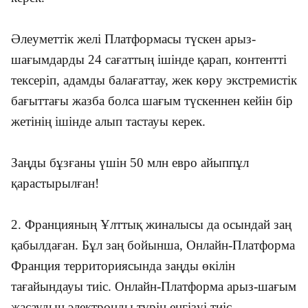
Әлеуметтік желі Платформасы түскен арыз-
шағымдарды 24 сағаттың ішінде қарап, контентті
тексеріп, адамды балағаттау, жек көру экстремистік
бағыттағы жазба болса шағым түскеннен кейін бір
жетінің ішінде алып тастауы керек.
Заңды бұзғаны үшін 50 млн евро айыппұл
қарастырылған!
2. Францияның Ұлттық жиналысы да осындай заң
қабылдаған. Бұл заң бойынша, Онлайн-Платформа
Франция территориясында заңды өкілін
тағайындауы тиіс. Онлайн-Платформа арыз-шағым
жасаудың электронды түрін енгізуі тиіс.