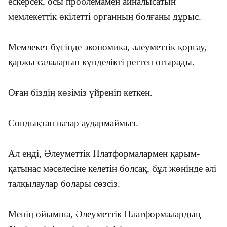
ескерсек, осы проблемамен айналысатын
мемлекеттік өкілетті органның болғаны дұрыс.
Мемлекет бүгінде экономика, әлеуметтік қорғау,
қаржы салаларын күнделікті реттеп отырады.
Оған біздің көзіміз үйреніп кеткен.
Сондықтан назар аудармаймыз.
Ал енді, Әлеуметтік Платформалармен қарым-
қатынас мәселесіне келетін болсақ, бұл жөнінде әлі
талқылаулар болары сөзсіз.
Менің ойымша, Әлеуметтік Платформалардың