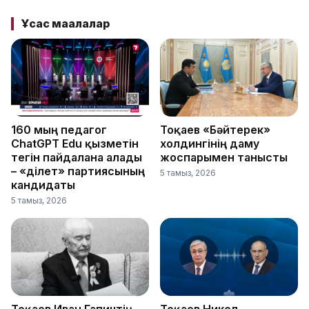
Ұқсас мақалалар
160 мың педагог
Тоқаев «Бәйтерек»
ChatGPT Edu қызметін
холдингінің даму
тегін пайдалана алады
жоспарымен танысты
– «Әділет» партиясының
5 тамыз, 2026
кандидаты
5 тамыз, 2026