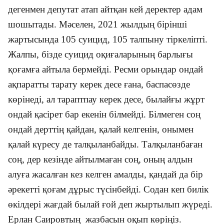
дегенмен депутат атап айтқан кей деректер адам
шошытады. Мәселен, 2021 жылдың бірінші
жартысында 105 суицид, 105 талпыну тіркеліпті.
Жалпы, бізде суицид оқиғаларының барлығы
қоғамға айтыла бермейді. Ресми орындар ондай
ақпаратты тарату керек десе ғана, баспасөзде
көрінеді, ал тараптпау керек десе, былайғы жұрт
ондай қасірет бар екенін білмейді. Білмеген соң
ондай дерттің қайдан, қалай келгенін, онымен
қалай күресу де талқыланбайды. Талқыланбаған
соң, дер кезінде айтылмаған соң, оның алдын
алуға жасалған кез келген амалды, қандай да бір
әрекетті қоғам дұрыс түсінбейді. Содан кеп билік
өкілдері жағдай былай ғой деп жыртылып жүреді.
Ерлан Саировтың жазбасын оқып көріңіз.