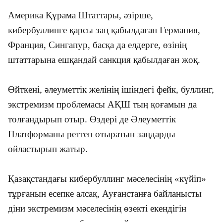
Америка Құрама Штаттары, әзірше,
кибербуллинге қарсы заң қабылдаған Германия,
Франция, Сингапур, басқа да елдерге, өзінің
штаттарына ешқандай санкция қабылдаған жоқ.
Өйткені, әлеуметтік желінің ішіндегі фейк, буллинг,
экстремизм проблемасы АҚШ тың қоғамын да
толғандырып отыр. Өздері де Әлеуметтік
Платформаны реттеп отыратын заңдарды
ойластырып жатыр.
Қазақстандағы кибербуллинг мәселесінің «күйіп»
тұрғанын есепке алсақ, Ауғанстанға байланысты
діни экстремизм мәселесінің өзекті екендігін