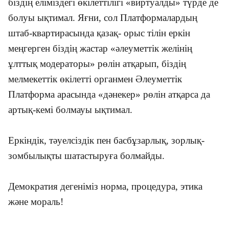
біздің еліміздегі өкілеттілігі «виртуалды» түрде де
болуы ықтимал. Яғни, сол Платформалардың
штаб-квартирасында қазақ- орыс тілін еркін
меңгерген біздің жастар «әлеуметтік желінің
ұлттық модераторы» рөлін атқарып, біздің
мелмекеттік өкілетті органмен Әлеуметтік
Платформа арасында «дәнекер» рөлін атқарса да
артық-кемі болмауы ықтимал.
Еркіндік, тәуелсіздік пен басбұзарлық, зорлық-
зомбылықты шатастыруға болмайды.
Демократия дегеніміз норма, процедура, этика
және мораль!