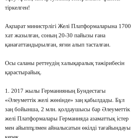
тіркелген!
Ақпарат министрлігі Желі Платформаларына 1700
хат жазылған, соның 20-30 пайызы ғана
қанағаттандырылған, яғни алып тасталған.
Осы саланы реттеудің халықаралық тәжірибесін
қарастырайық.
1. 2017 жылы Германияның Бундестагы
«Әлеуметтік желі жөнінде» заң қабылдады. Бұл
заң бойынша, 2 млн. қолдаушысы бар Әлеуметтік
желі Платформалары Германияда азаматтық істер
мен айыппұлмен айналысатын өкілді тағайындауы
керек.