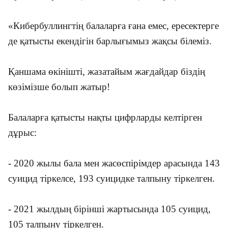
«Кибербуллингтің балаларға ғана емес, ересектерге
де қатысты екендігін барлығымыз жақсы білеміз.
Қаншама өкінішті, жазатайым жағдайдар біздің
көзімізше болып жатыр!
Балаларға қатысты нақты цифрларды келтірген
дұрыс:
- 2020 жылы бала мен жасөспірімдер арасында 143
суицид тіркелсе, 193 суицидке талпыну тіркелген.
- 2021 жылдың бірінші жартысында 105 суицид,
105 талпыну тіркелген.