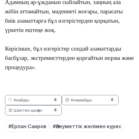
Адамның ар-ұжданын сыйлайтын, заңның ала
жібін аттамайтын, мәдениеті жоғары, парасаты
биік азаматтарға бұл өзгерістерден қорқатын,
үркетін ештеңе жоқ.
Керісінше, бұл өзгерістер сондай азаматтарды
басбұзар, экстремисттерден қорғайтын норма және
процедура».
🤍 Ұнайды
😞 Ұнамайды
0
0
😡 Шектен шыққан
0
#Ерлан Саиров
#Әлеуметтік желімен күрес