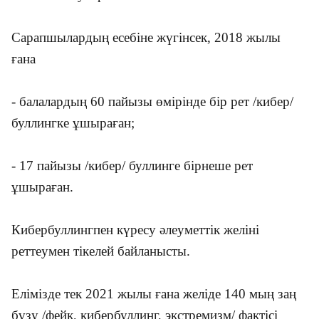
Сарапшылардың есебіне жүгінсек, 2018 жылы
ғана
- балалардың 60 пайызы өмірінде бір рет /кибер/
буллингке ұшыраған;
- 17 пайызы /кибер/ буллинге бірнеше рет
ұшыраған.
Кибербуллингпен күресу әлеуметтік желіні
реттеумен тікелей байланысты.
Елімізде тек 2021 жылы ғана желіде 140 мың заң
бұзу /фейк, кибербуллинг, экстремизм/ фактісі