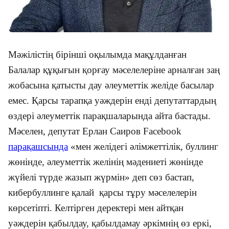
Мәжілістің бірінші оқылымда мақұлданған
Балалар құқығын қорғау мәселелеріне арналған заң
жобасына қатысты дау әлеуметтік желіде басылар
емес. Қарсы тарапқа уәждерін енді депутаттардың
өздері әлеуметтік парақшаларында айта бастады.
Мәселен, депутат Ерлан Саиров Facebook
парақашсында
«мен желідегі әлімжеттілік, буллинг
жөнінде, әлеуметтік желінің мәдениеті жөнінде
жүйелі түрде жазып жүрмін» деп сөз бастап,
кибербуллинге қалай қарсы тұру мәселелерін
көрсетіпті. Келтірген деректері мен айтқан
уәждерін қабылдау, қабылдамау әркімнің өз еркі,