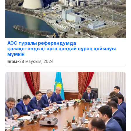
АЭС туралы референдумда
қазақстандықтарға қандай сұрақ қойылуы
мүмкін
Қоғам
•
28 маусым, 2024