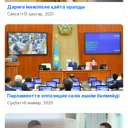
Дариға мәжіліске қайта оралды
Саясат
•
12 қаңтар, 2021
Парламентте оппозиция сөзін ешкім бөлмейді
Сұқбат
•
6 мамыр, 2020