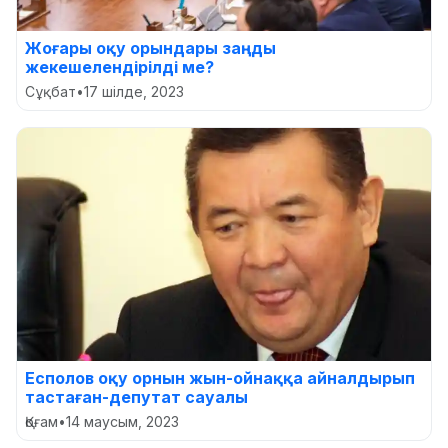
Жоғары оқу орындары заңды
жекешелендірілді ме?
Сұқбат
•
17 шілде, 2023
Есполов оқу орнын жын-ойнаққа айналдырып
тастаған-депутат сауалы
Қоғам
•
14 маусым, 2023