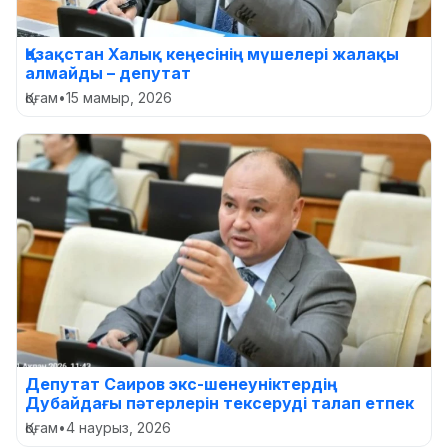
Қазақстан Халық кеңесінің мүшелері жалақы
алмайды – депутат
Қоғам
•
15 мамыр, 2026
Депутат Саиров экс-шенеуніктердің
Дубайдағы пәтерлерін тексеруді талап етпек
Қоғам
•
4 наурыз, 2026