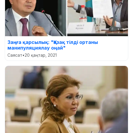
Заңға қарсылық: "Қазақ тілді ортаны
манипуляциялау оңай"
Саясат
•
20 қаңтар, 2021