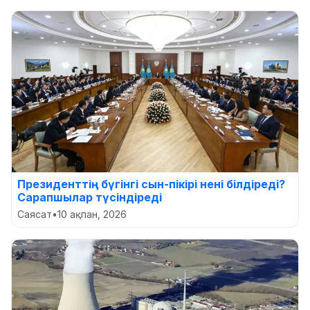
Президенттің бүгінгі сын-пікірі нені білдіреді?
Сарапшылар түсіндіреді
Саясат
•
10 ақпан, 2026