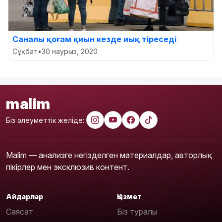
Саналы қоғам қиын кезде иық тіреседі
Сұқбат
•
30 наурыз, 2020
malim
Біз әлеуметтік желіде:
Malim — анализге негізделген материалдар, авторлық
пікірлер мен эксклюзив контент.
Айдарлар
Қызмет
Саясат
Біз туралы