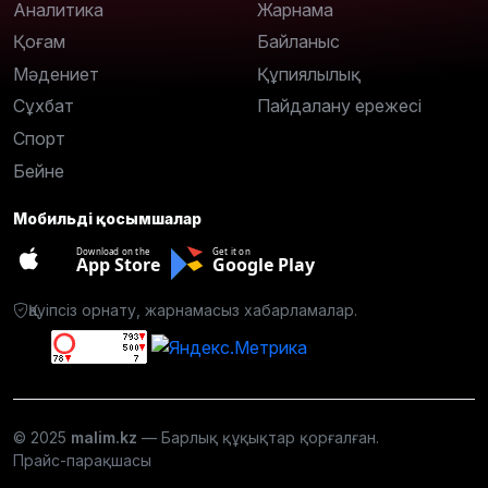
Аналитика
Жарнама
Қоғам
Байланыс
Мәдениет
Құпиялылық
Сұхбат
Пайдалану ережесі
Спорт
Бейне
Мобильді қосымшалар
Download on the
Get it on
App Store
Google Play
Қауіпсіз орнату, жарнамасыз хабарламалар.
© 2025
malim.kz
— Барлық құқықтар қорғалған.
Прайс-парақшасы