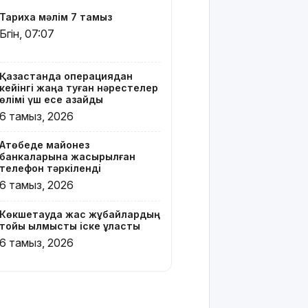
Вэнске
Тарихқа мәлім 7 тамыз
басымдық
Бүгін, 07:07
бере
бастады
Қазақстанда операциядан
Онлайн-
кейінгі жаңа туған нәрестелер
казиноны
өлімі үш есе азайды
жарнамалаған
6 тамыз, 2026
Қайсар
Хамза 7
Ақтөбеде майонез
жылға
банкаларына жасырылған
сотталуы
телефон тәркіленді
мүмкін
6 тамыз, 2026
Қызылорда
Көкшетауда жас жұбайлардың
облысында
тойы қылмыстық іске ұласты
жылына 6
6 тамыз, 2026
мың тонна
өнім
өндіретін
құс
фабрикасы