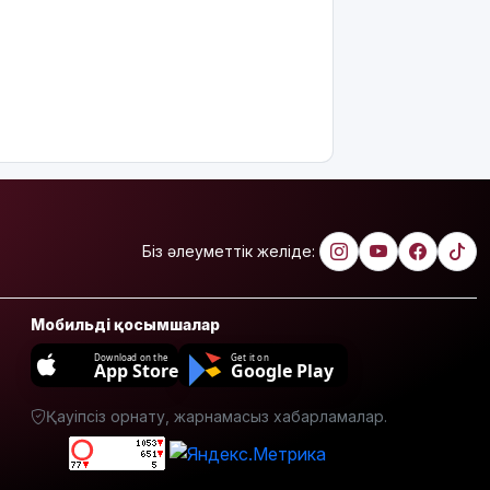
жұмысқа
қабылдаудан
бас
тартудың
себебі
жазбаша
түсіндіріледі
Бектенов:
ЕАЭО
аясында
жасанды
Біз әлеуметтік желіде:
интеллект
пен
кедергісіз
Мобильді қосымшалар
саудаға
басымдық
Download on the
Get it on
App Store
Google Play
беріледі
Қауіпсіз орнату, жарнамасыз хабарламалар.
Қосшылық
тұрғын
«емшіге» 9
млн