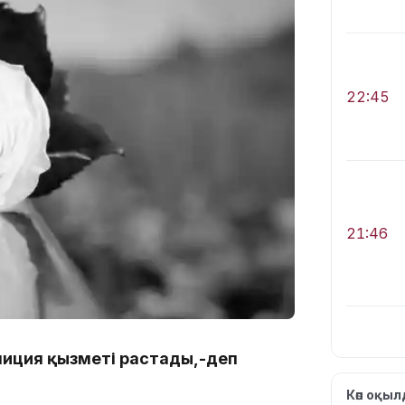
22:45
21:46
олиция қызметі растады,-деп
Көп оқы
19:46