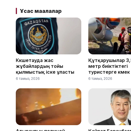
Ұқсас мақалалар
Көкшетауда жас
Құтқарушылар 3,
жұбайлардың тойы
метр биіктіктегі
қылмыстық іске ұласты
туристерге көмек 
6 тамыз, 2026
6 тамыз, 2026
Атыраулық полицей
Қайрат Боранбае