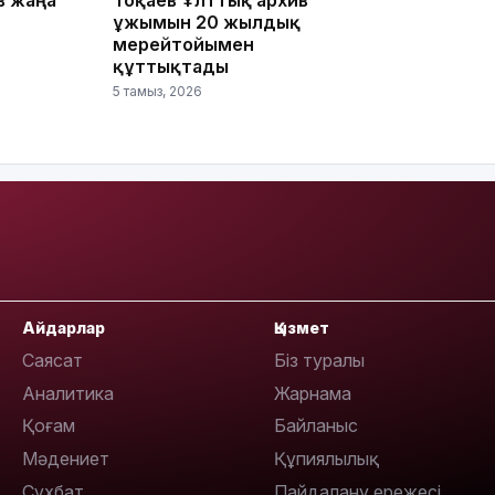
ұжымын 20 жылдық
17:33
мерейтойымен
құттықтады
5 тамыз, 2026
17:17
Айдарлар
Қызмет
Саясат
Біз туралы
Аналитика
Жарнама
Қоғам
Байланыс
Мәдениет
Құпиялылық
16:37
Сұхбат
Пайдалану ережесі