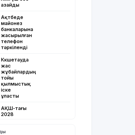
азайды
Ақтөбеде
майонез
банкаларына
жасырылған
телефон
тәркіленді
Көкшетауда
жас
жұбайлардың
тойы
қылмыстық
іске
ұласты
АҚШ-тағы
2028
жылғы
сайлау:
лды
Трамп