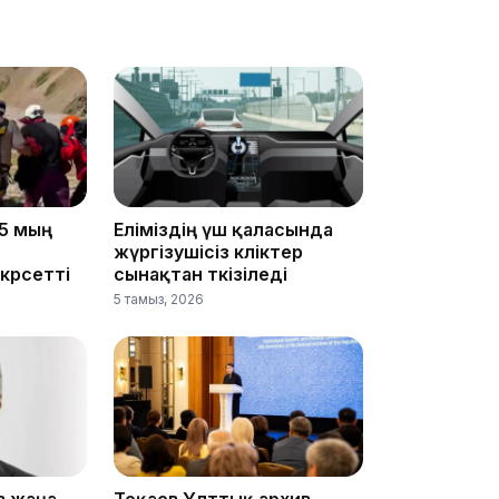
19:09
5 мың
Еліміздің үш қаласында
жүргізушісіз көліктер
көрсетті
сынақтан өткізіледі
18:50
5 тамыз, 2026
в жаңа
Тоқаев Ұлттық архив