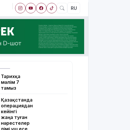
RU
Тарихқа
мәлім 7
тамыз
Қазақстанда
операциядан
кейінгі
жаңа туған
нәрестелер
өлімі үш есе