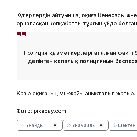
Куәгерлердің айтуынша, оқиға Кенесары жән
орналасқан көпқабатты тұрғын үйде болға
Полиция қызметкерлері аталған факті 
- делінген қалалық полицияның баспас
Қазір оқиғаның мән-жайы анықталып жатыр.
Фото: pixabay.com
🤍 Ұнайды
😞 Ұнамайды
😡 Шектен 
0
0