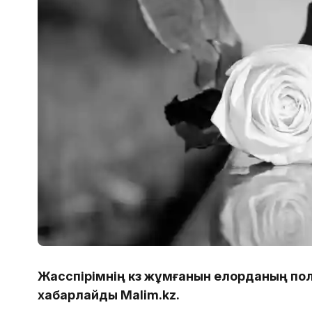
Жасөспірімнің көз жұмғанын елорданың п
хабарлайды Malim.kz.