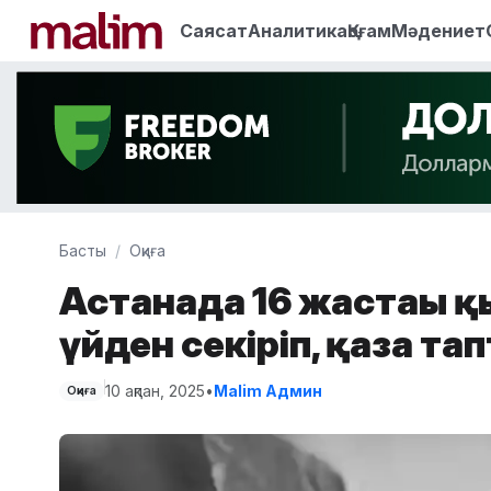
Саясат
Аналитика
Қоғам
Мәдениет
Басты
Оқиға
Астанада 16 жастағы 
үйден секіріп, қаза та
10 ақпан, 2025
•
Malim Админ
Оқиға