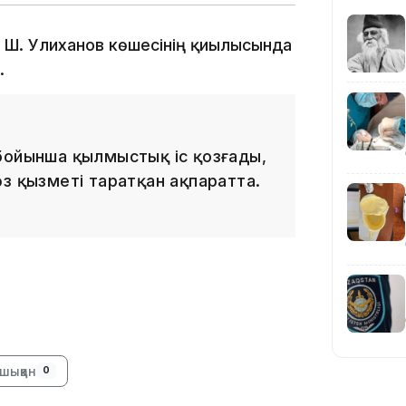
е Ш. Уәлиханов көшесінің қиылысында
н.
бойынша қылмыстық іс қозғады,
19:36
өз қызметі таратқан ақпаратта.
19:10
шыққан
0