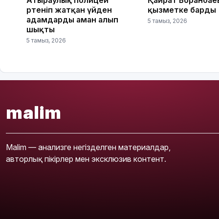
өртеніп жатқан үйден
қызметке барды
адамдарды аман алып
5 тамыз, 2026
шықты
5 тамыз, 2026
malim
Malim — анализге негізделген материалдар,
авторлық пікірлер мен эксклюзив контент.