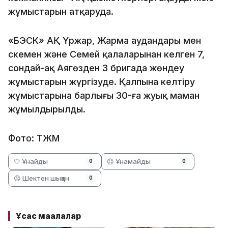
жұмыстарын атқаруда.
«БЭСК» АҚ Үржар, Жарма аудандары мен
Өскемен және Семей қалаларынан келген 7,
сондай-ақ Аягөзден 3 бригада жөндеу
жұмыстарын жүргізуде. Қалпына келтіру
жұмыстарына барлығы 30-ға жуық маман
жұмылдырылды.
Фото: ТЖМ
🤍 Ұнайды
😞 Ұнамайды
0
0
😡 Шектен шыққан
0
Ұқсас мақалалар