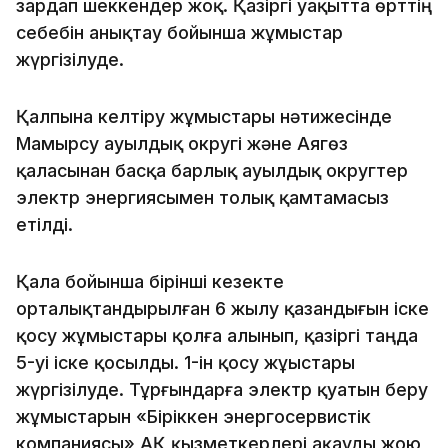
зардап шеккендер жоқ. Қазіргі уақытта өрттің
себебін анықтау бойынша жұмыстар
жүргізілуде.
Қалпына келтіру жұмыстары нәтижесінде
Мамырсу ауылдық округі және Аягөз
қаласынан басқа барлық ауылдық округтер
электр энергиясымен толық қамтамасыз
етілді.
Қала бойынша бірінші кезекте
орталықтандырылған 6 жылу қазандығын іске
қосу жұмыстары қолға алынып, қазіргі таңда
5-уі іске қосылды. 1-ін қосу жұыстары
жүргізілуде. Тұрғындарға электр қуатын беру
жұмыстарын «Біріккен энергосервистік
компаниясы» АҚ қызметкерлері ақауды жою