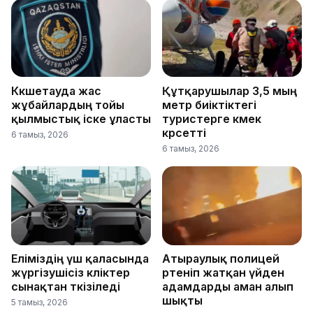
Көкшетауда жас
Құтқарушылар 3,5 мың
жұбайлардың тойы
метр биіктіктегі
қылмыстық іске ұласты
туристерге көмек
көрсетті
6 тамыз, 2026
6 тамыз, 2026
Еліміздің үш қаласында
Атыраулық полицей
жүргізушісіз көліктер
өртеніп жатқан үйден
сынақтан өткізіледі
адамдарды аман алып
шықты
5 тамыз, 2026