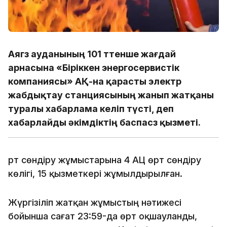
Аягөз ауданының 101 төтенше жағдай
арнасына «Біріккен энергосервистік
компаниясы» АҚ-на қарасты электр
жабдықтау станциясының жанып жатқаны
туралы хабарлама келіп түсті, деп
хабарлайды әкімдіктің баспасөз қызметі.
Өрт сөндіру жұмыстарына 4 АЦ өрт сөндіру
көлігі, 15 қызметкері жұмылдырылған.
Жүргізіліп жатқан жұмыстың нәтижесі
бойынша сағат 23:59-да өрт оқшауланды,