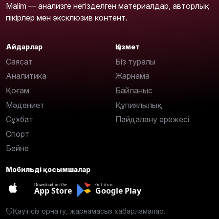
Malim — анализге негізделген материалдар, авторлық
пікірлер мен эксклюзив контент.
Айдарлар
Қызмет
Саясат
Біз туралы
Аналитика
Жарнама
Қоғам
Байланыс
Мәдениет
Құпиялылық
Сұхбат
Пайдалану ережесі
Спорт
Бейне
Мобильді қосымшалар
Download on the
Get it on
App Store
Google Play
Қауіпсіз орнату, жарнамасыз хабарламалар.