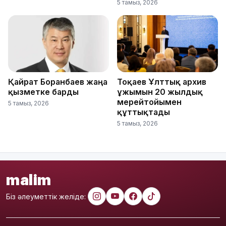
5 тамыз, 2026
Қайрат Боранбаев жаңа
Тоқаев Ұлттық архив
қызметке барды
ұжымын 20 жылдық
мерейтойымен
5 тамыз, 2026
құттықтады
5 тамыз, 2026
malim
Біз әлеуметтік желіде: