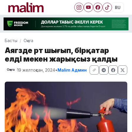
RU
Басты
Оқиға
Аягөзде өрт шығып, бірқатар
елді мекен жарықсыз қалды
19 желтоқсан, 2024
•
Malim Админ
Оқиға