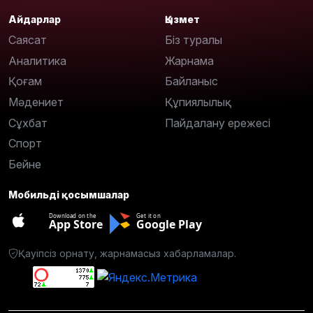
Айдарлар
Қызмет
Саясат
Біз туралы
Аналитика
Жарнама
Қоғам
Байланыс
Мәдениет
Құпиялылық
Сұхбат
Пайдалану ережесі
Спорт
Бейне
Мобильді қосымшалар
Download on the
Get it on
App Store
Google Play
Қауіпсіз орнату, жарнамасыз хабарламалар.