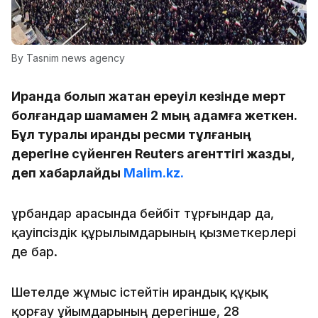
By Tasnim news agency
Иранда болып жатқан ереуіл кезінде мерт
болғандар шамамен 2 мың адамға жеткен.
Бұл туралы ирандық ресми тұлғаның
дерегіне сүйенген Reuters агенттігі жазды,
деп хабарлайды
Malim.kz.
Құрбандар арасында бейбіт тұрғындар да,
қауіпсіздік құрылымдарының қызметкерлері
де бар.
Шетелде жұмыс істейтін ирандық құқық
қорғау ұйымдарының дерегінше, 28