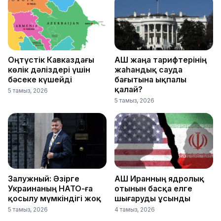
Оңтүстік Кавказдағы
АҚШ жаңа тарифтерінің
көлік дәліздері үшін
жаһандық сауда
бәсеке күшейді
бағытына ықпалы
қалай?
5 тамыз, 2026
5 тамыз, 2026
Залужный: Әзірге
АҚШ Иранның ядролық
Украинаның НАТО-ға
отынын басқа елге
қосылу мүмкіндігі жоқ
шығаруды ұсынды
5 тамыз, 2026
4 тамыз, 2026