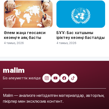
Әлем жаңа геосаяси
БҰҰ: Бас хатшыны
кезеңге аяқ басты
іріктеу кезеңі басталды
4 тамыз, 2026
4 тамыз, 2026
malim
Біз әлеуметтік желіде:
Malim — анализге негізделген материалдар, авторлық
пікірлер мен эксклюзив контент.