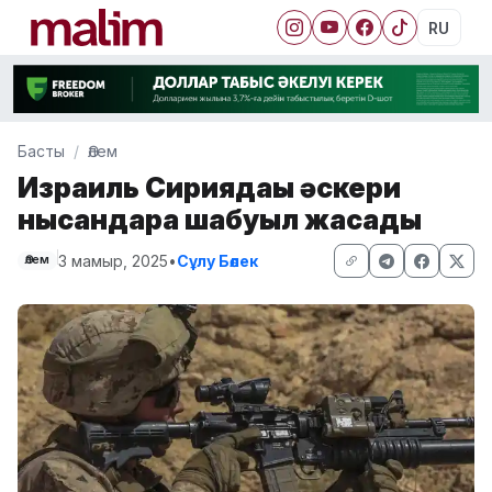
RU
Басты
Әлем
Израиль Сириядағы әскери
нысандарға шабуыл жасады
3 мамыр, 2025
•
Сұлу Бөлек
Әлем