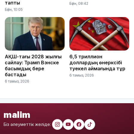
тапты
Бүгін, 08:42
Бүгін, 10:05
АҚШ-тағы 2028 жылғы
6,5 триллион
сайлау: Трамп Вэнске
доллардың өнеркәсібі
басымдық бере
тәуекел аймағында тұр
бастады
6 тамыз, 2026
6 тамыз, 2026
malim
Біз әлеуметтік желіде: