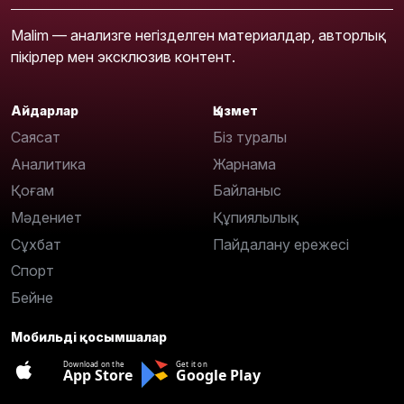
Malim — анализге негізделген материалдар, авторлық
пікірлер мен эксклюзив контент.
Айдарлар
Қызмет
Саясат
Біз туралы
Аналитика
Жарнама
Қоғам
Байланыс
Мәдениет
Құпиялылық
Сұхбат
Пайдалану ережесі
Спорт
Бейне
Мобильді қосымшалар
Download on the
Get it on
App Store
Google Play