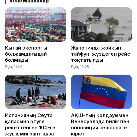
Ұқсас мақалалар
Қытай экспорты
Жапонияда жойқын
болжамдағыдай
тайфун: жүздеген рейс
болмады
тоқтатылды
Бүгін, 11:23
Бүгін, 10:25
Испанияның Сеута
АҚШ-тың қолдауымен
қаласына өтуге
Венесуэлада билік пен
әрекеттенген 100-ге
оппозиция келіссөзге
жуық мигрант қаза
кірісті