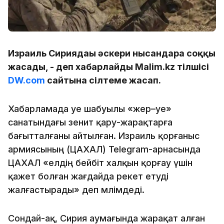
Израиль Сириядағы әскери нысандарға соққы
жасады, - деп хабарлайды Malim.kz тілшісі
DW.com
сайтына сілтеме жасап.
Хабарламада әуе шабуылы «жер–әуе»
санатындағы зенит қару-жарақтарға
бағытталғаны айтылған. Израиль қорғаныс
армиясының (ЦАХАЛ) Telegram-арнасында
ЦАХАЛ «елдің бейбіт халқын қорғау үшін
қажет болған жағдайда әрекет етуді
жалғастырады» деп мәлімдеді.
Сондай-ақ, Сирия аумағында жарақат алған