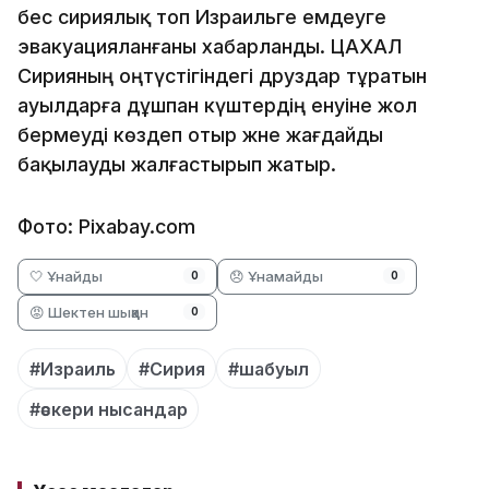
бес сириялық топ Израильге емдеуге
эвакуацияланғаны хабарланды. ЦАХАЛ
Сирияның оңтүстігіндегі друздар тұратын
ауылдарға дұшпан күштердің енуіне жол
бермеуді көздеп отыр және жағдайды
бақылауды жалғастырып жатыр.
Фото: Pixabay.com
🤍 Ұнайды
😞 Ұнамайды
0
0
😡 Шектен шыққан
0
#Израиль
#Сирия
#шабуыл
#әскери нысандар