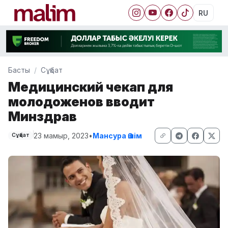
RU
Басты
Сұқбат
Медицинский чекап для
молодоженов вводит
Минздрав
23 мамыр, 2023
•
Мансура Әшім
Сұқбат