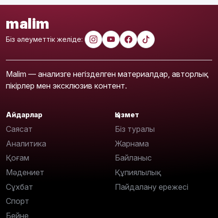
malim
Біз әлеуметтік желіде:
Malim — анализге негізделген материалдар, авторлық
пікірлер мен эксклюзив контент.
Айдарлар
Қызмет
Саясат
Біз туралы
Аналитика
Жарнама
Қоғам
Байланыс
Мәдениет
Құпиялылық
Сұхбат
Пайдалану ережесі
Спорт
Бейне