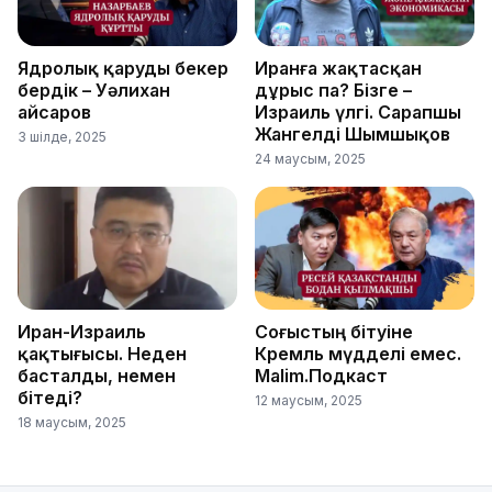
Ядролық қаруды бекер
Иранға жақтасқан
бердік – Уәлихан
дұрыс па? Бізге –
Қайсаров
Израиль үлгі. Сарапшы
Жангелді Шымшықов
3 шілде, 2025
24 маусым, 2025
Иран-Израиль
Соғыстың бітуіне
қақтығысы. Неден
Кремль мүдделі емес.
басталды, немен
Malim.Подкаст
бітеді?
12 маусым, 2025
18 маусым, 2025