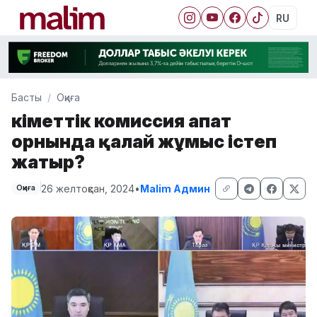
RU
Басты
Оқиға
Үкіметтік комиссия апат
орнында қалай жұмыс істеп
жатыр?
26 желтоқсан, 2024
•
Malim Админ
Оқиға