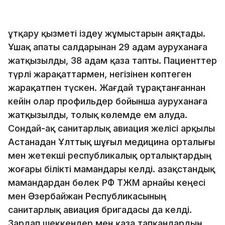
Құтқару қызметі іздеу жұмыстарын аяқтады.
Ұшақ апаты салдарынан 29 адам ауруханаға
жатқызылды, 38 адам қаза тапты. Пациенттер
түрлі жарақаттармен, негізінен көптеген
жарақатпен түскен. Жағдай тұрақтанғаннан
кейін олар профильдер бойынша ауруханаға
жатқызылды, толық көлемде ем алуда.
Сондай-ақ санитарлық авиация желісі арқылы
Астанадан Ұлттық шұғыл медицина орталығы
мен жетекші республикалық орталықтардың
жоғары білікті мамандары келді. Қазақстандық
мамандардан бөлек РФ ТЖМ арнайы кеңесі
мен Әзербайжан Республикасының
санитарлық авиация бригадасы да келді.
Зардап шеккендер мен қаза тапқандардың