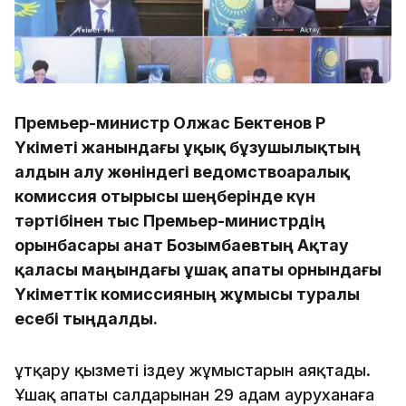
Премьер-министр Олжас Бектенов ҚР
Үкіметі жанындағы Құқық бұзушылықтың
алдын алу жөніндегі ведомствоаралық
комиссия отырысы шеңберінде күн
тәртібінен тыс Премьер-министрдің
орынбасары Қанат Бозымбаевтың Ақтау
қаласы маңындағы ұшақ апаты орнындағы
Үкіметтік комиссияның жұмысы туралы
есебі тыңдалды.
Құтқару қызметі іздеу жұмыстарын аяқтады.
Ұшақ апаты салдарынан 29 адам ауруханаға