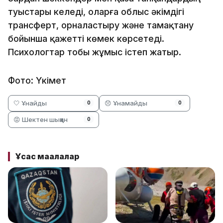
туыстары келеді, оларға облыс әкімдігі
трансферт, орналастыру және тамақтану
бойынша қажетті көмек көрсетеді.
Психологтар тобы жұмыс істеп жатыр.
Фото: Үкімет
🤍 Ұнайды
😞 Ұнамайды
0
0
😡 Шектен шыққан
0
Ұқсас мақалалар