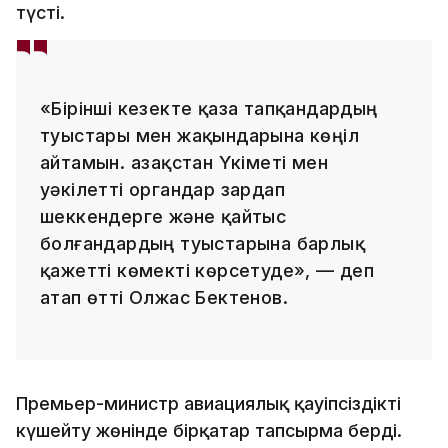
түсті.
«Бірінші кезекте қаза тапқандардың
туыстары мен жақындарына көңіл
айтамын. Қазақстан Үкіметі мен
уәкілетті органдар зардап
шеккендерге және қайтыс
болғандардың туыстарына барлық
қажетті көмекті көрсетуде», — деп
атап өтті Олжас Бектенов.
Премьер-министр авиациялық қауіпсіздікті
күшейту жөнінде бірқатар тапсырма берді.