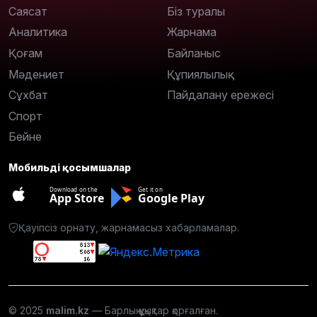
Саясат
Біз туралы
Аналитика
Жарнама
Қоғам
Байланыс
Мәдениет
Құпиялылық
Сұхбат
Пайдалану ережесі
Спорт
Бейне
Мобильді қосымшалар
Download on the
Get it on
App Store
Google Play
Қауіпсіз орнату, жарнамасыз хабарламалар.
© 2025
malim.kz
— Барлық құқықтар қорғалған.