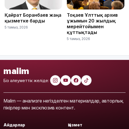
Қайрат Боранбаев жаңа
Тоқаев Ұлттық архив
қызметке барды
ұжымын 20 жылдық
мерейтойымен
5 тамыз, 2026
құттықтады
5 тамыз, 2026
malim
Біз әлеуметтік желіде:
Malim — анализге негізделген материалдар, авторлық
пікірлер мен эксклюзив контент.
Айдарлар
Қызмет