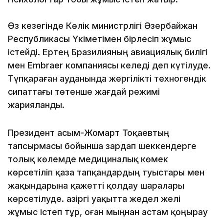
Өз кезегінде Көлік министрлігі Әзербайжан
Республикасы Үкіметімен бірлесіп жұмыс
істейді. Ертең Бразилияның авиациялық билігі
мен Embraer компаниясы келеді деп күтілуде.
Түпқараған ауданында жергілікті техногендік
сипаттағы төтенше жағдай режимі
жарияланды.
Президент Қасым-Жомарт Тоқаевтың
тапсырмасы бойынша зардап шеккендерге
толық көлемде медициналық көмек
көрсетіліп қаза тапқандардың туыстары мен
жақындарына қажетті қолдау шаралары
көрсетілуде. Қазіргі уақытта жедел желі
жұмыс істеп тұр, оған мыңнан астам қоңырау