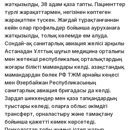
жатқызылды, 38 адам қаза тапты. Пациенттер
түрлі жарақаттармен, негізінен көптеген
жарақатпен түскен. Жағдай тұрақтанғаннан
кейін олар профильдер бойынша ауруханаға
жатқызылды, толық көлемде ем алуда.
Сондай-ақ санитарлық авиация желісі арқылы
Астанадан Ұлттық шұғыл медицина орталығы
мен жетекші республикалық орталықтардың
жоғары білікті мамандары келді. Қазақстандық
мамандардан бөлек РФ ТЖМ арнайы кеңесі
мен Әзербайжан Республикасының
санитарлық авиация бригадасы да келді.
Зардап шеккендер мен қаза тапқандардың
туыстары келеді, оларға облыс әкімдігі
трансферт, орналастыру және тамақтану
бойынша қажетті көмек көрсетеді.
Психологтар тобы жұмыс істеп жатыр.