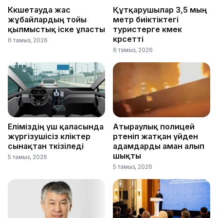
Көкшетауда жас
Құтқарушылар 3,5 мың
жұбайлардың тойы
метр биіктіктегі
қылмыстық іске ұласты
туристерге көмек
көрсетті
6 тамыз, 2026
6 тамыз, 2026
Еліміздің үш қаласында
Атыраулық полицей
жүргізушісіз көліктер
өртеніп жатқан үйден
сынақтан өткізіледі
адамдарды аман алып
шықты
5 тамыз, 2026
5 тамыз, 2026