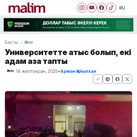
RU
Басты
Әлем
Университетте атыс болып, екі
адам қаза тапты
14 желтоқсан, 2025
•
Арман Қайыпхан
Әлем