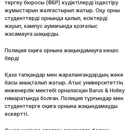
тергеу бюросы (ФБР) күдіктілерді іздестіру
жұмыстарын жалғастырып жатыр. Оқу орны
студенттерді орнында қалып, есіктерді
жауып, кампус аумағында қозғалыс
жасамауға шақырды.
Полиция оқиға орнына жақындамауға кеңес
берді
Қаза тапқандар мен жараланғандардың жеке
басы анықталып жатыр. Атыс университеттің
инженерлік мектебі орналасқан Barus & Holley
ғимаратында болған. Полиция тұрғындар мен
студенттерге оқиға орнына жақындамауды
ескертті.