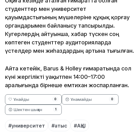
Оқиға кезінде аталған ғимаратта болған
студенттер мен университет
қауымдастығының мүшелеріне құқық қорғау
органдарымен байланысу тапсырылды.
Куәгерлердің айтуынша, хабар түскен соң
көптеген студенттер аудиторияларда
үстелдер мен жиһаздардың артына тығылған.
Айта кетейік, Barus & Holley ғимаратында сол
күні жергілікті уақытпен 14:00–17:00
аралығында бірнеше емтихан жоспарланған.
🤍 Ұнайды
😞 Ұнамайды
0
0
😡 Шектен шыққан
1
#университет
#атыс
#АҚШ