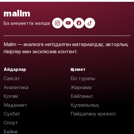
malim
Біз әлеуметтік желіде:
Malim — анализге негізделген материалдар, авторлық
пікірлер мен эксклюзив контент.
Айдарлар
Қызмет
Саясат
Біз туралы
Аналитика
Жарнама
Қоғам
Байланыс
Мәдениет
Құпиялылық
Сұхбат
Пайдалану ережесі
Спорт
Бейне