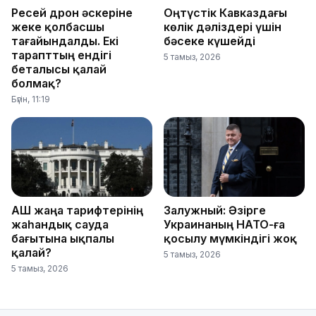
Ресей дрон әскеріне
Оңтүстік Кавказдағы
жеке қолбасшы
көлік дәліздері үшін
тағайындалды. Екі
бәсеке күшейді
тарапттың ендігі
5 тамыз, 2026
беталысы қалай
болмақ?
Бүгін, 11:19
АҚШ жаңа тарифтерінің
Залужный: Әзірге
жаһандық сауда
Украинаның НАТО-ға
бағытына ықпалы
қосылу мүмкіндігі жоқ
қалай?
5 тамыз, 2026
5 тамыз, 2026