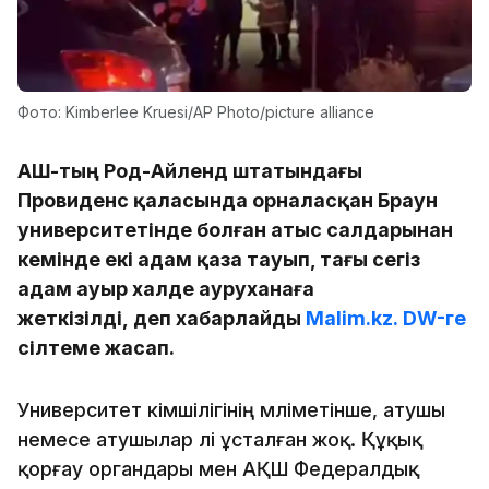
Фото: Kimberlee Kruesi/AP Photo/picture alliance
АҚШ-тың Род-Айленд штатындағы
Провиденс қаласында орналасқан Браун
университетінде болған атыс салдарынан
кемінде екі адам қаза тауып, тағы сегіз
адам ауыр халде ауруханаға
жеткізілді, деп хабарлайды
Malim.kz.
DW-ге
сілтеме жасап.
Университет әкімшілігінің мәліметінше, атушы
немесе атушылар әлі ұсталған жоқ. Құқық
қорғау органдары мен АҚШ Федералдық