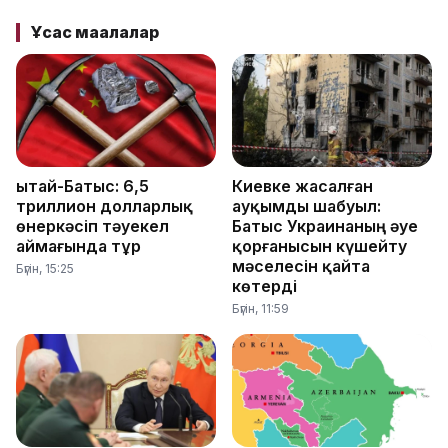
Ұқсас мақалалар
Қытай-Батыс: 6,5
Киевке жасалған
триллион долларлық
ауқымды шабуыл:
өнеркәсіп тәуекел
Батыс Украинаның әуе
аймағында тұр
қорғанысын күшейту
мәселесін қайта
Бүгін, 15:25
көтерді
Бүгін, 11:59