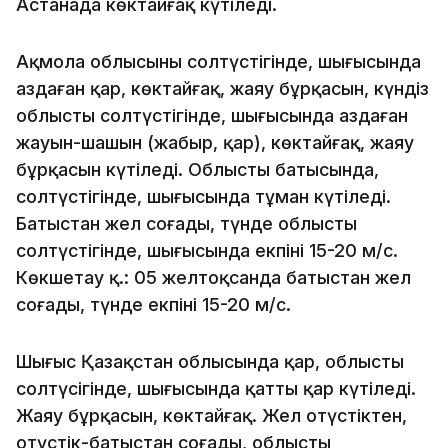
Астанада көктайғақ күтіледі.
Ақмола облысының солтүстігінде, шығысында
аздаған қар, көктайғақ, жаяу бұрқасын, күндіз
облыстың солтүстігінде, шығысында аздаған
жауын-шашын (жаңбыр, қар), көктайғақ, жаяу
бұрқасын күтіледі. Облыстың батысында,
солтүстігінде, шығысында тұман күтіледі.
Батыстан жел соғады, түнде облыстың
солтүстігінде, шығысында екпіні 15-20 м/с.
Көкшетау қ.: 05 желтоқсанда батыстан жел
соғады, түнде екпіні 15-20 м/с.
Шығыс Қазақстан облысында қар, облыстың
солтүсігінде, шығысында қатты қар күтіледі.
Жаяу бұрқасын, көктайғақ. Жел оңтүстіктен,
оңтүстік-батыстан соғады, облыстың