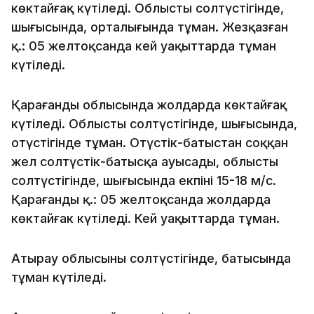
көктайғақ күтіледі. Облыстың солтүстігінде,
шығысында, орталығында тұман. Жезқазған
қ.: 05 желтоқсанда кей уақыттарда тұман
күтіледі.
Қарағанды облысында жолдарда көктайғақ
күтіледі. Облыстың солтүстігінде, шығысында,
оңтүстігінде тұман. Оңтүстік-батыстан соққан
жел солтүстік-батысқа ауысады, облыстың
солтүстігінде, шығысында екпіні 15-18 м/с.
Қарағанды қ.: 05 желтоқсанда жолдарда
көктайғак күтіледі. Кей уақыттарда тұман.
Атырау облысының солтүстігінде, батысында
тұман күтіледі.