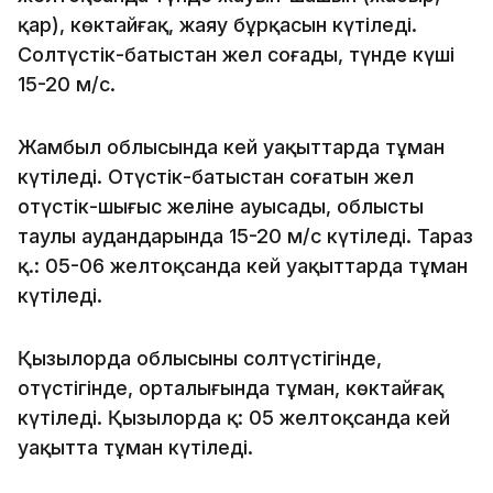
қар), көктайғақ, жаяу бұрқасын күтіледі.
Солтүстік-батыстан жел соғады, түнде күші
15-20 м/с.
Жамбыл облысында кей уақыттарда тұман
күтіледі. Оңтүстік-батыстан соғатын жел
оңтүстік-шығыс желіне ауысады, облыстың
таулы аудандарында 15-20 м/с күтіледі. Тараз
қ.: 05-06 желтоқсанда кей уақыттарда тұман
күтіледі.
Қызылорда облысының солтүстігінде,
оңтүстігінде, орталығында тұман, көктайғақ
күтіледі. Қызылорда қ: 05 желтоқсанда кей
уақытта тұман күтіледі.