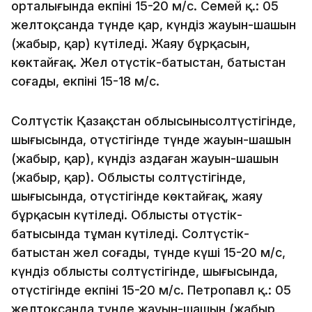
орталығында екпіні 15-20 м/с. Семей қ.: 05
желтоқсанда түнде қар, күндіз жауын-шашын
(жаңбыр, қар) күтіледі. Жаяу бұрқасын,
көктайғақ. Жел оңтүстік-батыстан, батыстан
соғады, екпіні 15-18 м/с.
Солтүстік Қазақстан облысыныңсолтүстігінде,
шығысында, оңтүстігінде түнде жауын-шашын
(жаңбыр, қар), күндіз аздаған жауын-шашын
(жаңбыр, қар). Облыстың солтүстігінде,
шығысында, оңтүстігінде көктайғақ, жаяу
бұрқасын күтіледі. Облыстың оңтүстік-
батысында тұман күтіледі. Солтүстік-
батыстан жел соғады, түнде күші 15-20 м/с,
күндіз облыстың солтүстігінде, шығысында,
оңтүстігінде екпіні 15-20 м/с. Петропавл қ.: 05
желтоқсанда түнде жауын-шашын (жаңбыр,