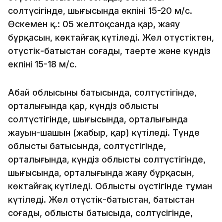
солтүсігінде, шығысында екпіні 15-20 м/с.
Өскемен қ.: 05 желтоқсанда қар, жаяу
бұрқасын, көктайғақ күтіледі. Жел оңтүстіктен,
оңтүстік-батыстан соғады, таңертең және күндіз
екпіні 15-18 м/с.
Абай облысының батысында, солтүстігінде,
орталығында қар, күндіз облыстың
солтүстігінде, шығысында, орталығында
жауын-шашын (жаңбыр, қар) күтіледі. Түнде
облыстың батысында, солтүстігінде,
орталығында, күндіз облыстың солтүстігінде,
шығысында, орталығында жаяу бұрқасын,
көктайғақ күтіледі. Облыстың оңүстігінде тұман
күтіледі. Жел оңтүстік-батыстан, батыстан
соғады, облыстың батысыда, солтүсігінде,