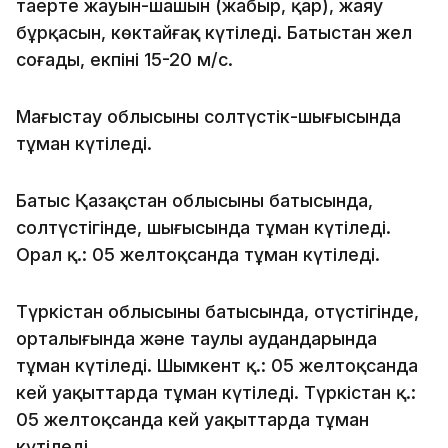
таңертең жауын-шашын (жаңбыр, қар), жаяу
бұрқасын, көктайғақ күтіледі. Батыстан жел
соғады, екпіні 15-20 м/с.
Маңғыстау облысының солтүстік-шығысында
тұман күтіледі.
Батыс Қазақстан облысының батысында,
солтүстігінде, шығысында тұман күтіледі.
Орал қ.: 05 желтоқсанда тұман күтіледі.
Түркістан облысының батысында, оңтүстігінде,
орталығында және таулы аудандарында
тұман күтіледі. Шымкент қ.: 05 желтоқсанда
кей уақыттарда тұман күтіледі. Түркістан қ.:
05 желтоқсанда кей уақыттарда тұман
күтіледі.