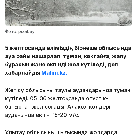
Фото: pixabay
5 желтоқсанда еліміздің бірнеше облысында
ауа райы нашарлап, тұман, көктайғақ, жаяу
бұрқасын және екпінді жел күтіледі, деп
хабарлайды
Malim.kz.
Жетісу облысының таулы аудандарында тұман
күтіледі. 05-06 желтоқсанда оңтүстік-
батыстан жел соғады, Алакөл көлдері
ауданында екпіні 15-20 м/с.
Ұлытау облысының шығысында жолдарда