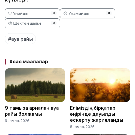
🤍 Ұнайды
😞 Ұнамайды
0
0
😡 Шектен шыққан
0
#ауа райы
Ұқсас мақалалар
9 тамызға арналған ауа
Еліміздің бірқатар
райы болжамы
өңірінде дауылды
ескерту жарияланды
9 тамыз, 2026
8 тамыз, 2026