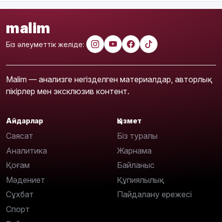
malim
Біз әлеуметтік желіде:
Malim — анализге негізделген материалдар, авторлық
пікірлер мен эксклюзив контент.
Айдарлар
Қызмет
Саясат
Біз туралы
Аналитика
Жарнама
Қоғам
Байланыс
Мәдениет
Құпиялылық
Сұхбат
Пайдалану ережесі
Спорт