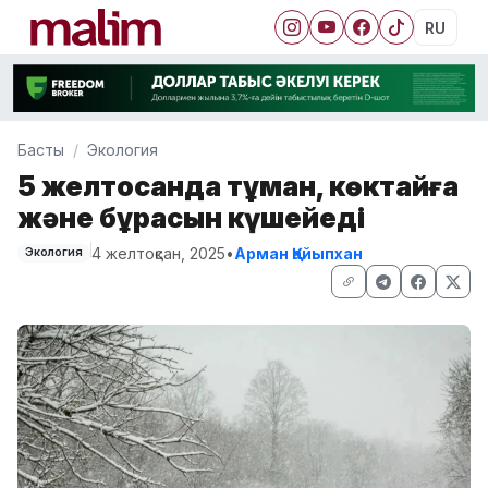
RU
Басты
Экология
5 желтоқсанда тұман, көктайғақ
және бұрқасын күшейеді
4 желтоқсан, 2025
•
Арман Қайыпхан
Экология