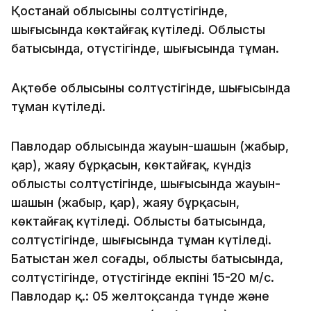
Қостанай облысының солтүстігінде,
шығысында көктайғақ күтіледі. Облыстың
батысында, оңтүстігінде, шығысында тұман.
Ақтөбе облысының солтүстігінде, шығысында
тұман күтіледі.
Павлодар облысында жауын-шашын (жаңбыр,
қар), жаяу бұрқасын, көктайғақ, күндіз
облыстың солтүстігінде, шығысында жауын-
шашын (жаңбыр, қар), жаяу бұрқасын,
көктайғақ күтіледі. Облыстың батысында,
солтүстігінде, шығысында тұман күтіледі.
Батыстан жел соғады, облыстың батысында,
солтүстігінде, оңтүстігінде екпіні 15-20 м/с.
Павлодар қ.: 05 желтоқсанда түнде және