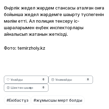
Өңірлік жедел жәрдем стансасы аталған оқиға
бойынша жедел жәрдемге шақырту түспегенін
мәлім етті. Ал полиция тексеру іс-
шараларымен еңбек инспекторлары
айналысып жатқанын жеткізді.
Фото: temirzholy.kz
🤍 Ұнайды
😞 Ұнамайды
0
0
😡 Шектен шыққан
0
#Екібастұз
#жұмысшы мерт болды