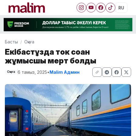
RU
Басты
Оқиға
Екібастұзда ток соққан
жұмысшы мерт болды
6 тамыз, 2025
•
Malim Админ
Оқиға