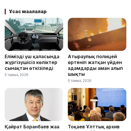
Ұқсас мақалалар
Еліміздің үш қаласында
Атыраулық полицей
жүргізушісіз көліктер
өртеніп жатқан үйден
сынақтан өткізіледі
адамдарды аман алып
шықты
5 тамыз, 2026
5 тамыз, 2026
Қайрат Боранбаев жаңа
Тоқаев Ұлттық архив