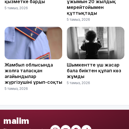
қызметке барды
ұжымын 20 жылдық
мерейтойымен
5 тамыз, 2026
құттықтады
5 тамыз, 2026
Жамбыл облысында
Шымкентте үш жасар
жолға таласқан
бала биіктен құлап көз
ағайындылар
жұмды
жүргізушіні ұрып-соқты
5 тамыз, 2026
5 тамыз, 2026
malim