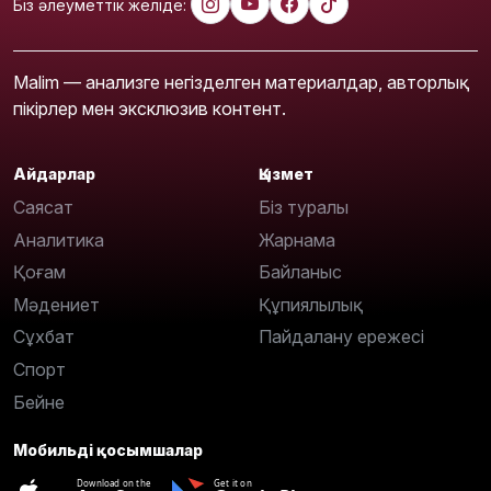
Біз әлеуметтік желіде:
Malim — анализге негізделген материалдар, авторлық
пікірлер мен эксклюзив контент.
Айдарлар
Қызмет
Саясат
Біз туралы
Аналитика
Жарнама
Қоғам
Байланыс
Мәдениет
Құпиялылық
Сұхбат
Пайдалану ережесі
Спорт
Бейне
Мобильді қосымшалар
Download on the
Get it on