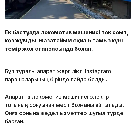
Екібастұзда локомотив машинисі ток соғып,
көз жұмды. Жазатайым оқиға 5 тамыз күні
темір жол стансасында болған.
Бұл туралы ақпарат жергілікті Instagram
парақшаларының бірінде пайда болды.
Ақпаратта локомотив машинисі электр
тогының соғуынан мерт болғаны айтылады.
Оқиға орнына жедел қызметтер шұғыл түрде
барған.