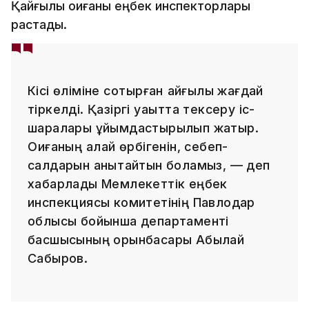
Қайғылы оқиғаны еңбек инспекторлары
растады.
Кісі өліміне соқтырған қайғылы жағдай
тіркелді. Қазіргі уақытта тексеру іс-
шаралары ұйымдастырылып жатыр.
Оқиғаның қалай өрбігенін, себеп-
салдарын анықтайтын боламыз, — деп
хабарлады Мемлекеттік еңбек
инспекциясы комитетінің Павлодар
облысы бойынша департаменті
басшысының орынбасары Абылай
Сабыров.