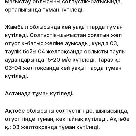
Маңғыстау облысының солтүстік-батысында,
орталығында тұман күтіледі.
Жамбыл облысында кей уақыттарда тұман
күтіледі. Солтүстік-шығыстан соғатын жел
оңтүстік-батыс желіне ауысады, күндіз 03,
тәулік бойы 04 желтоқсанда облыстың таулы
аудандарында 15-20 м/с күтіледі. Тараз қ.:
03-04 желтоқсанда кей уақыттарда тұман
күтіледі.
Астанада тұман күтіледі.
Ақтөбе облысының солтүстігінде, шығысында,
оңтүстігінде тұман, көктайғақ күтіледі. Ақтөбе
қ.: 03 желтоқсанда тұман күтіледі.