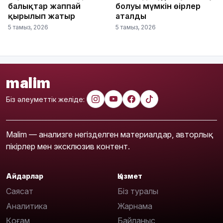
балықтар жаппай
болуы мүмкін өңірлер
қырылып жатыр
аталды
5 тамыз, 2026
5 тамыз, 2026
malim
Біз әлеуметтік желіде:
Malim — анализге негізделген материалдар, авторлық
пікірлер мен эксклюзив контент.
Айдарлар
Қызмет
Саясат
Біз туралы
Аналитика
Жарнама
Қоғам
Байланыс