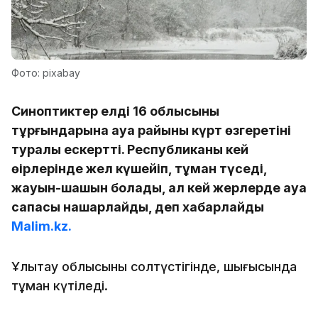
Фото: pixabay
Синоптиктер елдің 16 облысының
тұрғындарына ауа райының күрт өзгеретіні
туралы ескертті. Республиканың кей
өңірлерінде жел күшейіп, тұман түседі,
жауын-шашын болады, ал кей жерлерде ауа
сапасы нашарлайды, деп хабарлайды
Malim.kz.
Ұлытау облысының солтүстігінде, шығысында
тұман күтіледі.