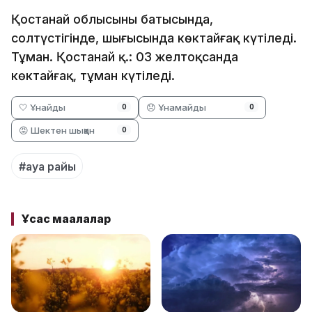
Қостанай облысының батысында,
солтүстігінде, шығысында көктайғақ күтіледі.
Тұман. Қостанай қ.: 03 желтоқсанда
көктайғақ, тұман күтіледі.
🤍 Ұнайды
😞 Ұнамайды
0
0
😡 Шектен шыққан
0
#ауа райы
Ұқсас мақалалар