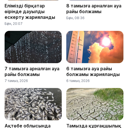
Еліміздің бірқатар
8 тамызға арналған ауа
өңірінде дауылды
райы болжамы
ескерту жарияланды
Бүгін, 08:36
Бүгін, 20:07
7 тамызға арналған ауа
6 тамызға ауа райы
райы болжамы
болжамы жарияланды
7 тамыз, 2026
6 тамыз, 2026
Ақтөбе облысында
Тамызда құрғақшылық