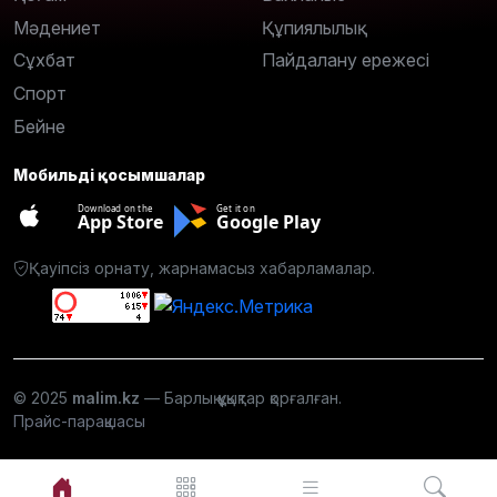
Мәдениет
Құпиялылық
Сұхбат
Пайдалану ережесі
Спорт
Бейне
Мобильді қосымшалар
Download on the
Get it on
App Store
Google Play
Қауіпсіз орнату, жарнамасыз хабарламалар.
© 2025
malim.kz
— Барлық құқықтар қорғалған.
Прайс-парақшасы