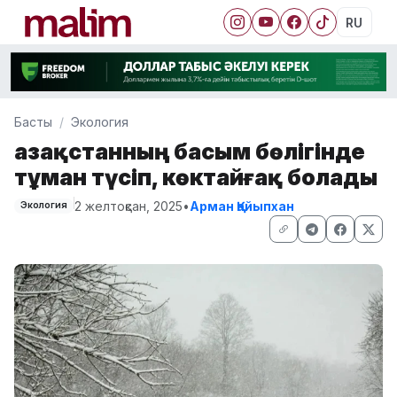
RU
Басты
Экология
Қазақстанның басым бөлігінде
тұман түсіп, көктайғақ болады
2 желтоқсан, 2025
•
Арман Қайыпхан
Экология