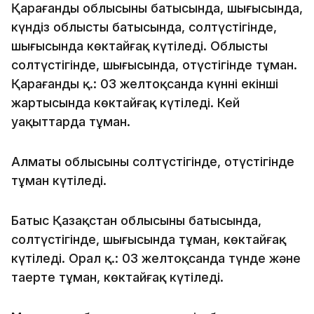
Қарағанды облысының батысында, шығысында,
күндіз облыстың батысында, солтүстігінде,
шығысында көктайғақ күтіледі. Облыстың
солтүстігінде, шығысында, оңтүстігінде тұман.
Қарағанды қ.: 03 желтоқсанда күннің екінші
жартысында көктайғақ күтіледі. Кей
уақыттарда тұман.
Алматы облысының солтүстігінде, оңтүстігінде
тұман күтіледі.
Батыс Қазақстан облысының батысында,
солтүстігінде, шығысында тұман, көктайғақ
күтіледі. Орал қ.: 03 желтоқсанда түнде және
таңертең тұман, көктайғақ күтіледі.