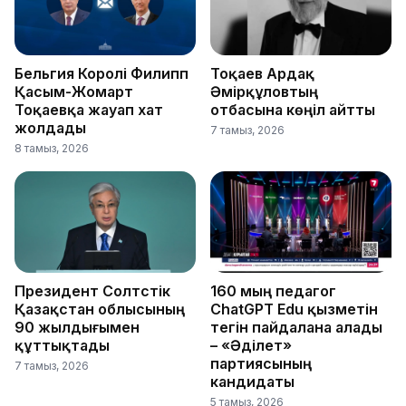
Бельгия Королі Филипп
Тоқаев Ардақ
Қасым-Жомарт
Әмірқұловтың
Тоқаевқа жауап хат
отбасына көңіл айтты
жолдады
7 тамыз, 2026
8 тамыз, 2026
Президент Солтүстік
160 мың педагог
Қазақстан облысының
ChatGPT Edu қызметін
90 жылдығымен
тегін пайдалана алады
құттықтады
– «Әділет»
партиясының
7 тамыз, 2026
кандидаты
5 тамыз, 2026