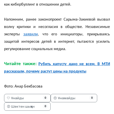
как кибербуллинг в отношении детей.
Напомним, ранее законопроект Сарыма-Закиевой вызвал
волну критики и несогласия в обществе. Независимые
эксперты
заявили
, что его инициаторы, прикрываясь
защитой интересов детей в интернет, пытаются усилить
регулирование социальных медиа.
Читайте также:
Рубить капусту дано не всем. В МТИ
рассказали, почему растут цены на продукты
Фото: Анар Бекбасова
🤍 Ұнайды
😞 Ұнамайды
0
0
😡 Шектен шыққан
0