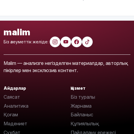
malim
Біз әлеуметтік желіде:
Malim — анализге негізделген материалдар, авторлық
пікірлер мен эксклюзив контент.
Айдарлар
Қызмет
Саясат
Біз туралы
Аналитика
Жарнама
Қоғам
Байланыс
Мәдениет
Құпиялылық
Сұхбат
Пайдалану ережесі