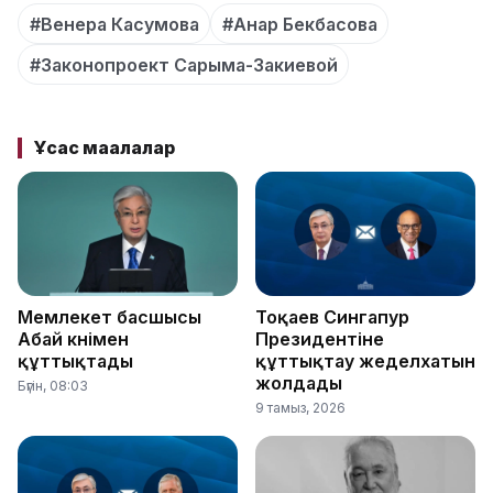
#Венера Касумова
#Анар Бекбасова
#Законопроект Сарыма-Закиевой
Ұқсас мақалалар
Мемлекет басшысы
Тоқаев Сингапур
Абай күнімен
Президентіне
құттықтады
құттықтау жеделхатын
жолдады
Бүгін, 08:03
9 тамыз, 2026