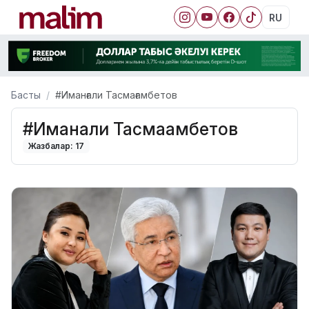
RU
Басты
#Иманғали Тасмағамбетов
#Иманғали Тасмағамбетов
Жазбалар: 17