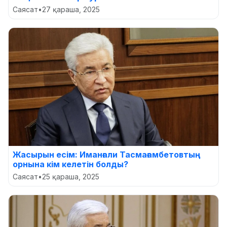
Саясат
•
27 қараша, 2025
Жасырын есім: Иманғали Тасмағамбетовтың
орнына кім келетін болды?
Саясат
•
25 қараша, 2025