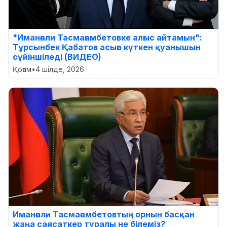
"Иманғали Тасмағамбетовке алғыс айтамын":
Тұрсынбек Қабатов асыға күткен қуанышын
сүйіншіледі (ВИДЕО)
Қоғам
•
4 шілде, 2026
Иманғали Тасмағамбетовтың орнын басқан
жаңа саясаткер туралы не білеміз?