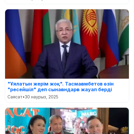
"Ұялатын жерім жоқ". Тасмағамбетов өзін
"ресейшіл" деп сынағандарға жауап берді
Саясат
•
30 наурыз, 2025