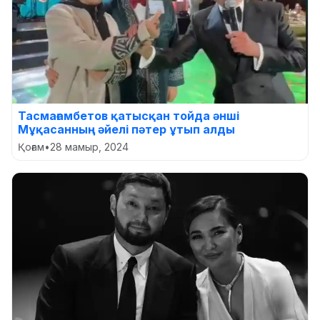
Тасмағамбетов қатысқан тойда әнші
Мұқасанның әйелі пәтер ұтып алды
Қоғам
•
28 мамыр, 2024