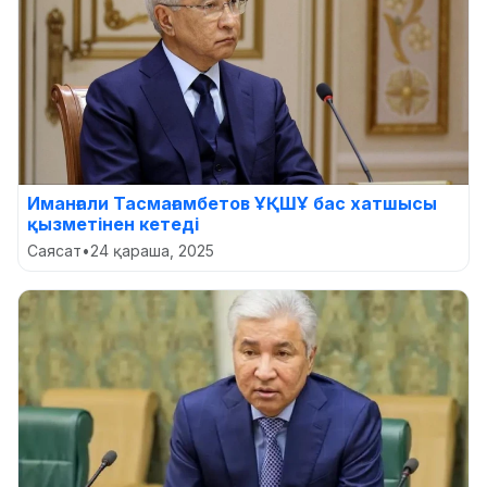
Иманғали Тасмағамбетов ҰҚШҰ бас хатшысы
қызметінен кетеді
Саясат
•
24 қараша, 2025