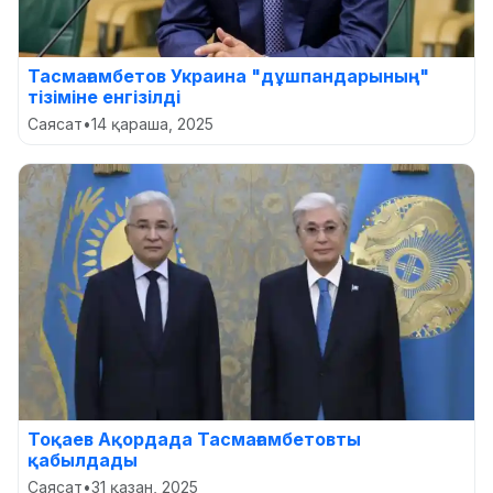
Тасмағамбетов Украина "дұшпандарының"
тізіміне енгізілді
Саясат
•
14 қараша, 2025
Тоқаев Ақордада Тасмағамбетовты
қабылдады
Саясат
•
31 қазан, 2025