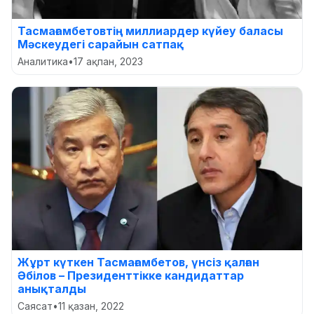
Тасмағамбетовтің миллиардер күйеу баласы
Мәскеудегі сарайын сатпақ
Аналитика
•
17 ақпан, 2023
Жұрт күткен Тасмағамбетов, үнсіз қалған
Әбілов – Президенттікке кандидаттар
анықталды
Саясат
•
11 қазан, 2022