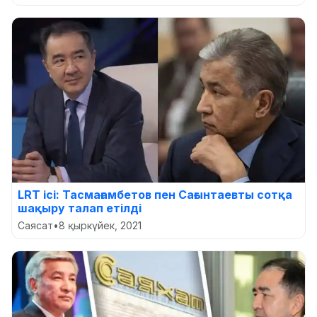
LRT ісі: Тасмағамбетов пен Сағынтаевты сотқа
шақыру талап етілді
Саясат
•
8 қыркүйек, 2021