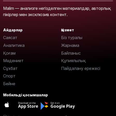
Malim — анализге негізделген материалдар, авторлық
пікірлер мен эксклюзив контент.
Айдарлар
Қызмет
Саясат
Біз туралы
Аналитика
Жарнама
Қоғам
Байланыс
Мәдениет
Құпиялылық
Сұхбат
Пайдалану ережесі
Спорт
Бейне
Мобильді қосымшалар
Download on the
Get it on
App Store
Google Play