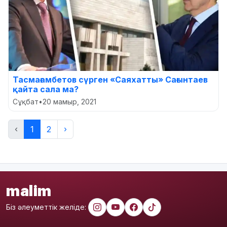
Тасмағамбетов сүрген «Саяхатты» Сағынтаев
қайта сала ма?
Сұқбат
•
20 мамыр, 2021
‹
1
2
›
malim
Біз әлеуметтік желіде: