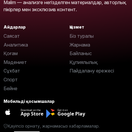
Malim — анализге негізделген материалдар, авторлық
пікірлер мен эксклюзив контент.
Айдарлар
Қызмет
Саясат
Біз туралы
Аналитика
Жарнама
Қоғам
Байланыс
Мәдениет
Құпиялылық
Сұхбат
Пайдалану ережесі
Спорт
Бейне
Мобильді қосымшалар
Download on the
Get it on
App Store
Google Play
Қауіпсіз орнату, жарнамасыз хабарламалар.