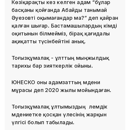
Көзіқарақты кез келген адам “бұлар
басқаны қойғанда Абайды танымай
Әуезовті оқымағандар ма?” деп қайран
қалған шығар. Бастамашылардың кімді
оқитынын білмейміз, бірақ қағидалы
ақиқатты түсінбейтіні анық.
Тоғызқұмалақ - ұлттың мыңжылдық
тарихы бар зияткерлік ойыны.
ЮНЕСКО оны адамзаттың мәдени
мұрасы деп 2020 жылы мойындаған.
Тоғызқұмалақ ұлтымыздың әлемдік
мәдениетке қосқан үлесінің жарқын
үлгісі болып табылады.