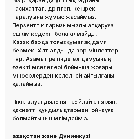
Біз әрі қарай да ұлттық мұраны
насихаттап, дәріптеп, кеңірек
таралуына жұмыс жасаймыз.
Перзенттік парызымызды атқаруға
ешкім кедергі бола алмайды.
Қазақ барда тоғызқұмалақ дами
бермек. Ұлт алдында зор міндеттер
тұр. Азамат ретінде ел дамуының
өзекті мәселелері бойынша жоғары
мінберлерден келелі ой айтылғанын
қалаймыз.
Пікір алуандылығын сыйлай отырып,
қасиетті құндылықтармен ойнауға
болмайтынын мәлімдейміз.
Қазақстан және Дүниежүзі