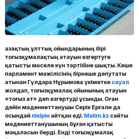
Қазақтың ұлттық ойындарының бірі
тоғызқұмалақтың атауын өзгертуге
қатысты мәселе күн тәртібіне шықты. Кеше
парламент мәжілісінің бірнеше депутаты
атынан Гүлдара Нұрымова үкіметке
сауал
жолдап, тоғызқұмалақ ойынының атауын
«тоғыз ат» деп өзгертуді ұсынды. Оған
дейін мәдениеттанушы Серік Ерғали да
осындай
пікірін
айтқан еді.
Malim.kz
сайты
мәдениеттанушының бұған қатысты
мақаласын берді. Енді тоғызқұмалақ