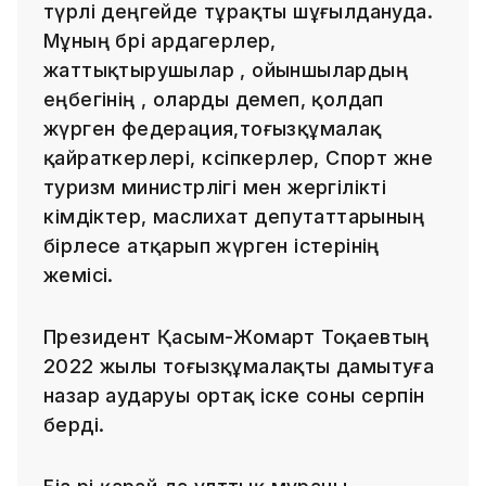
түрлі деңгейде тұрақты шұғылдануда.
Мұның бәрі ардагерлер,
жаттықтырушылар , ойыншылардың
еңбегінің , оларды демеп, қолдап
жүрген федерация,тоғызқұмалақ
қайраткерлері, кәсіпкерлер, Спорт және
туризм министрлігі мен жергілікті
әкімдіктер, маслихат депутаттарының
бірлесе атқарып жүрген істерінің
жемісі.
Президент Қасым-Жомарт Тоқаевтың
2022 жылы тоғызқұмалақты дамытуға
назар аударуы ортақ іске соны серпін
берді.