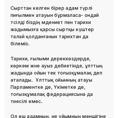
Сырттан келген бірер адам түрлі
пиғылмен атауын бұрмаласа- ондай
тәсілді біздің мәдениет пен тарихи
жадымызға қарсы сыртқы күштер
талай қолданғанын тарихтан да
білеміз.
Тарихи, ғылыми дереккөздерде,
көркем және ауыз әдебиетінде, ұлттың
жадында ойын тек тоғызқұмалақ деп
аталады. Ұлттық ойынның атауы
Парламентке де, Үкіметке де,
тоғызқұмалақ федерациясына да
тиесілі емес.
Ол еш адамның, не ұйымның меншігіне