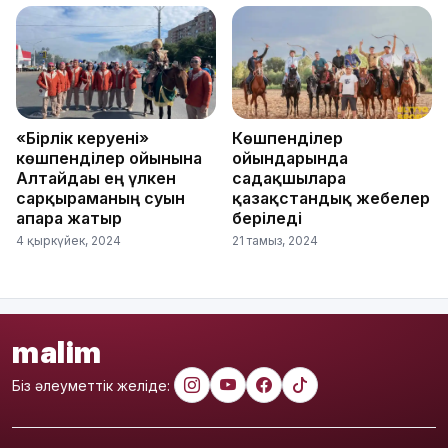
«Бірлік керуені»
Көшпенділер
көшпенділер ойынына
ойындарында
Алтайдағы ең үлкен
садақшыларға
сарқыраманың суын
қазақстандық жебелер
апара жатыр
беріледі
4 қыркүйек, 2024
21 тамыз, 2024
malim
Біз әлеуметтік желіде: