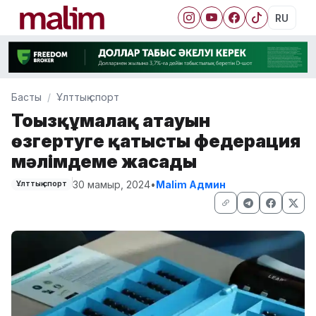
RU
Басты
Ұлттық спорт
Тоғызқұмалақ атауын
өзгертуге қатысты федерация
мәлімдеме жасады
30 мамыр, 2024
•
Malim Админ
Ұлттық спорт