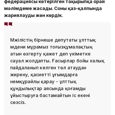
федерациясы көтерілген тақырыпқа орай
мәлімдеме жасады. Соны қаз-қалпында
жариялауды жөн көрдік.
Мәжілістің бірнеше депутаты ұлттық
мәдени мұрамыз тоғызқұмалақтың
атын өзгерту қажет деп үкіметке
сауал жолдапты. Ғасырлар бойы халық
пайдаланып келген төл атаудан
жирену, қасиетті ұғымдарға
немқұрайлы қарау - ұлттық
құндылықтар аясында қоғамды
ұйыстыруға бастамайтын іс екені
сөзсіз.