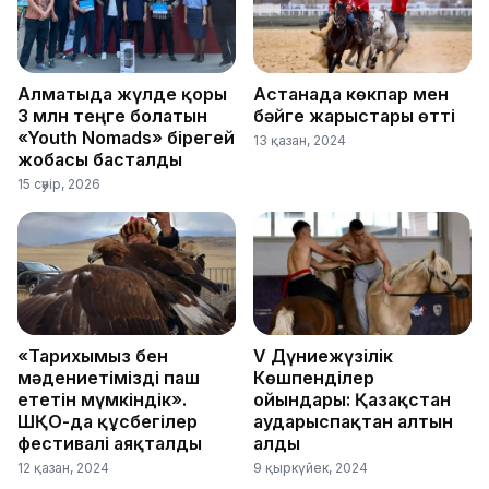
Алматыда жүлде қоры
Астанада көкпар мен
3 млн теңге болатын
бәйге жарыстары өтті
«Youth Nomads» бірегей
13 қазан, 2024
жобасы басталды
15 сәуір, 2026
«Тарихымыз бен
V Дүниежүзілік
мәдениетімізді паш
Көшпенділер
ететін мүмкіндік».
ойындары: Қазақстан
ШҚО-да құсбегілер
аударыспақтан алтын
фестивалі аяқталды
алды
12 қазан, 2024
9 қыркүйек, 2024