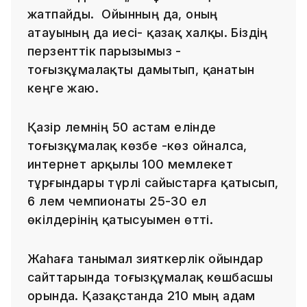
жатпайды. Ойынның да, оның
атауының да иесі- қазақ халқы. Біздің
перзенттік парызымыз -
тоғызқұмалақты дамытып, қанатын
кеңге жаю.
Қазір әлемнің 50 астам елінде
тоғызқұмалақ көзбе -көз ойналса,
интернет арқылы 100 мемлекет
тұрғындары түрлі сайыстарға қатысып,
6 әлем чемпионаты 25-30 ел
өкілдерінің қатысуымен өтті.
Жаhаға танымал зияткерлік ойындар
сайттарында тоғызқұмалақ көшбасшы
орында. Қазақстанда 210 мың адам