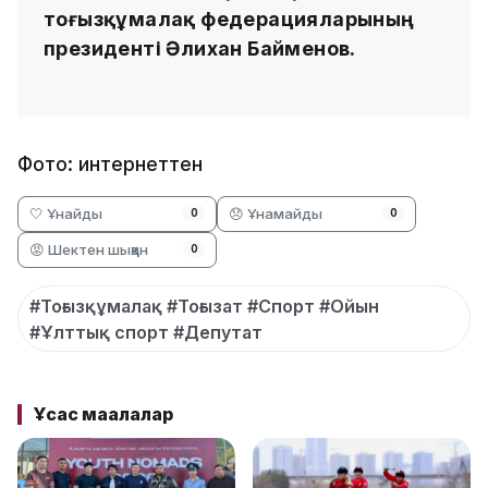
тоғызқұмалақ федерацияларының
президенті Әлихан Байменов.
Фото: интернеттен
🤍 Ұнайды
😞 Ұнамайды
0
0
😡 Шектен шыққан
0
#Тоғызқұмалақ #Тоғызат #Спорт #Ойын
#Ұлттық спорт #Депутат
Ұқсас мақалалар